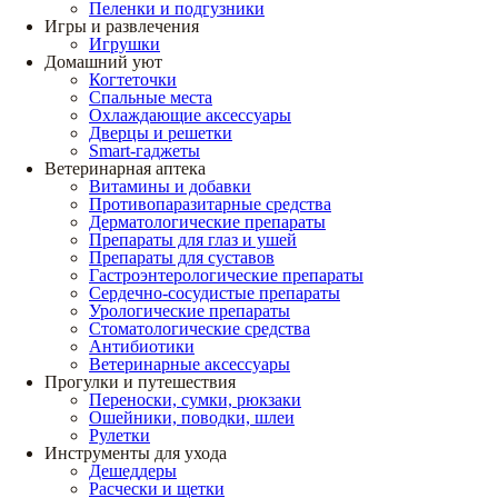
Пеленки и подгузники
Игры и развлечения
Игрушки
Домашний уют
Когтеточки
Спальные места
Охлаждающие аксессуары
Дверцы и решетки
Smart-гаджеты
Ветеринарная аптека
Витамины и добавки
Противопаразитарные средства
Дерматологические препараты
Препараты для глаз и ушей
Препараты для суставов
Гастроэнтерологические препараты
Сердечно-сосудистые препараты
Урологические препараты
Стоматологические средства
Антибиотики
Ветеринарные аксессуары
Прогулки и путешествия
Переноски, сумки, рюкзаки
Ошейники, поводки, шлеи
Рулетки
Инструменты для ухода
Дешеддеры
Расчески и щетки