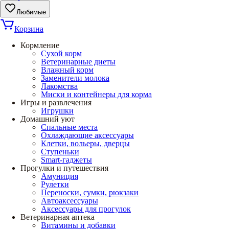
Любимые
Корзина
Кормление
Сухой корм
Ветеринарные диеты
Влажный корм
Заменители молока
Лакомства
Миски и контейнеры для корма
Игры и развлечения
Игрушки
Домашний уют
Спальные места
Охлаждающие аксессуары
Клетки, вольеры, дверцы
Ступеньки
Smart-гаджеты
Прогулки и путешествия
Амуниция
Рулетки
Переноски, сумки, рюкзаки
Автоаксессуары
Аксессуары для прогулок
Ветеринарная аптека
Витамины и добавки