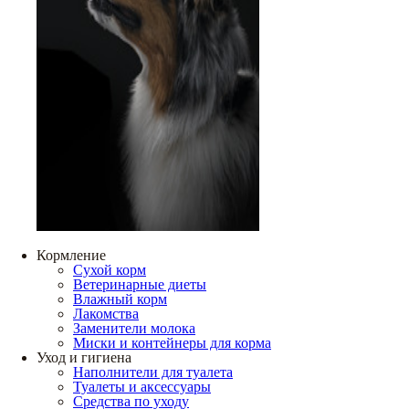
Кормление
Сухой корм
Ветеринарные диеты
Влажный корм
Лакомства
Заменители молока
Миски и контейнеры для корма
Уход и гигиена
Наполнители для туалета
Туалеты и аксессуары
Средства по уходу