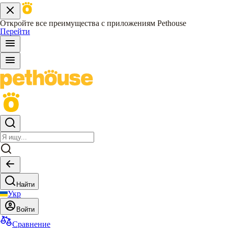
Откройте все преимущества с приложениям Pethouse
Перейти
Найти
Укр
Войти
Сравнение