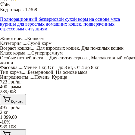
46
Код товара:
12368
Полнорационный беззерновой сухой корм на основе мяса
курицы для взрослых домашних кошек, подверженных
стрессовым ситуациям.
Животное
.....
Кошкам
Категория
.....
Сухой корм
Возраст кошки
.....
Для взрослых кошек
,
Для пожилых кошек
Класс корма
.....
Суперпремиум
Особые потребности
.....
Для снятия стресса
,
Малоактивный образ
жизни
Фасовка
.....
Менее 1 кг
,
От 1 до 3 кг
,
От 4 до 8 кг
Тип корма
.....
Беззерновой
,
На основе мяса
Ингредиенты
.....
Печень
,
Курица
723
грн/кг
400 грамм
289,00
₴
Купить
495
грн/кг
2 кг
1 099,00
-10%
989,10
₴