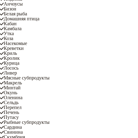
Анчоусы
Бизон
Белая рыба
Домашняя птица
Кабан
Камбала
Утка
Коза
Насекомые
Креветки
Криль
Кролик
Курица
Лосось
Ливер
Мясные субпродукты
Макрель
Минтай
Окунь
Оленина
Сельдь
Перепел
Печень
Путасу
Рыбные субпродукты
Сардина
Свинина
Скумбрия