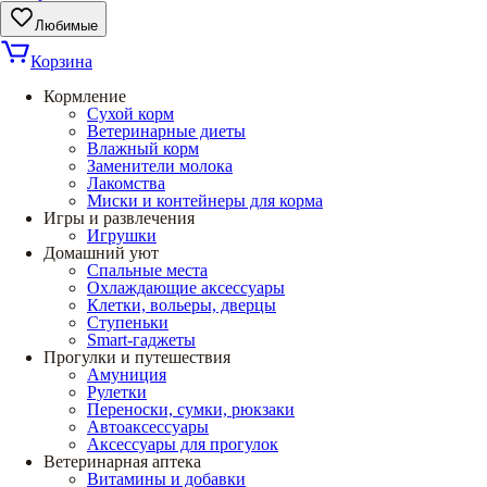
Любимые
Корзина
Кормление
Сухой корм
Ветеринарные диеты
Влажный корм
Заменители молока
Лакомства
Миски и контейнеры для корма
Игры и развлечения
Игрушки
Домашний уют
Спальные места
Охлаждающие аксессуары
Клетки, вольеры, дверцы
Ступеньки
Smart-гаджеты
Прогулки и путешествия
Амуниция
Рулетки
Переноски, сумки, рюкзаки
Автоаксессуары
Аксессуары для прогулок
Ветеринарная аптека
Витамины и добавки