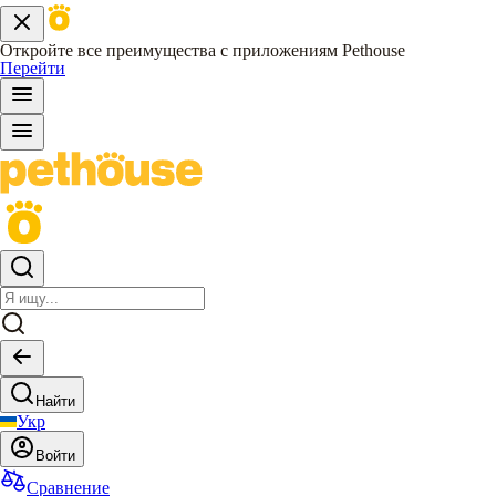
Откройте все преимущества с приложениям Pethouse
Перейти
Найти
Укр
Войти
Сравнение