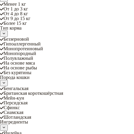
Менее 1 кг
От 1 до 3 кг
От 4 до 8 кг
От 9 до 15 кг
Более 15 кг
Тип корма
Беззерновой
Гипоаллергенный
Монопротеиновый
Монопородный
Полувлажный
На основе мяса
На основе рыбы
Без курятины
Порода кошки
Бенгальская
Британская короткошёрстная
Мейн-кун
Персидская
Сфинкс
Сиамская
Шотландская
Ингредиенты
Индейка