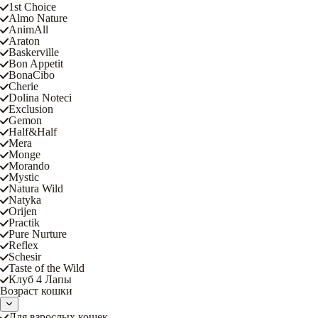
1st Choice
Almo Nature
AnimAll
Araton
Baskerville
Bon Appetit
BonaCibo
Cherie
Dolina Noteci
Exclusion
Gemon
Half&Half
Mera
Monge
Morando
Mystic
Natura Wild
Natyka
Orijen
Practik
Pure Nurture
Reflex
Schesir
Taste of the Wild
Клуб 4 Лапы
Возраст кошки
Для взрослых кошек