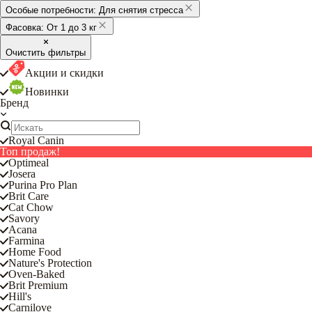
Особые потребности:
Для снятия стресса
Фасовка:
От 1 до 3 кг
Очистить фильтры
Акции и скидки
Новинки
Бренд
Royal Canin
Топ продаж!
Optimeal
Josera
Purina Pro Plan
Brit Care
Cat Chow
Savory
Acana
Farmina
Home Food
Nature's Protection
Oven-Baked
Brit Premium
Hill's
Carnilove