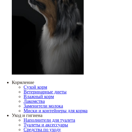
Кормление
Сухой корм
Ветеринарные диеты
Влажный корм
Лакомства
Заменители молока
Миски и контейнеры для корма
Уход и гигиена
Наполнители для туалета
Туалеты и аксессуары
Средства по уходу