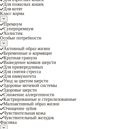
Для пожилых кошек
Для котят
Класс корма
Премиум
Суперпремиум
Холистик
Особые потребности
Активный образ жизни
Беременные и кормящие
Крупная гранула
Выведение комков шерсти
Для привередливых
Для снятия стресса
Для иммунитета
Уход за цветом шерсти
Здоровье мочевой системы
Здоровье шерсти
Снижение аллергенности
Кастрированные и стерилизованные
Малоактивный образ жизни
Очищение зубов
Чувствительная кожа
Чувствительный желудок
Фасовка