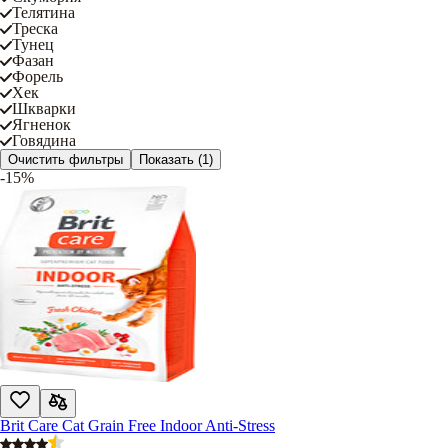
Телятина
Треска
Тунец
Фазан
Форель
Хек
Шкварки
Ягненок
Говядина
Очистить фильтры
Показать
(1)
-15%
Brit Care Cat Grain Free Indoor Anti-Stress