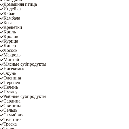
Домашняя птица
Индейка
Кабан
Камбала
Коза
Креветки
Криль
Кролик
Курица
Ливер
Лосось
Макрель
Минтай
Мясные субпродукты
Насекомые
Окунь
Оленина
Перепел
Печень
Путасу
Рыбные субпродукты
Сардина
Свинина
Сельдь
Скумбрия
Телятина
Треска
Тунец