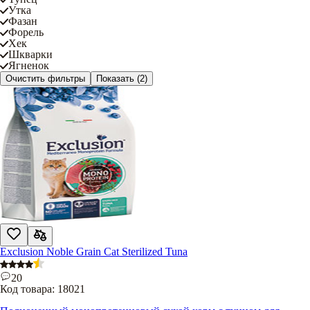
Утка
Фазан
Форель
Хек
Шкварки
Ягненок
Очистить фильтры
Показать
(2)
Exclusion Noble Grain Cat Sterilized Tuna
20
Код товара:
18021