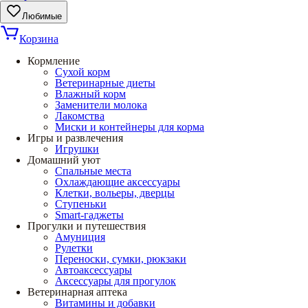
Любимые
Корзина
Кормление
Сухой корм
Ветеринарные диеты
Влажный корм
Заменители молока
Лакомства
Миски и контейнеры для корма
Игры и развлечения
Игрушки
Домашний уют
Спальные места
Охлаждающие аксессуары
Клетки, вольеры, дверцы
Ступеньки
Smart-гаджеты
Прогулки и путешествия
Амуниция
Рулетки
Переноски, сумки, рюкзаки
Автоаксессуары
Аксессуары для прогулок
Ветеринарная аптека
Витамины и добавки