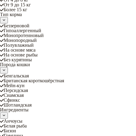
От 9 до 15 кг
Более 15 кг
Тип корма
Беззерновой
Гипоаллергенный
Монопротеиновый
Монопородный
Полувлажный
На основе мяса
На основе рыбы
Без курятины
Порода кошки
Бенгальская
Британская короткошёрстная
Мейн-кун
Персидская
Сиамская
Сфинкс
Шотландская
Ингредиенты
Анчоусы
Белая рыба
Бизон
Говядина