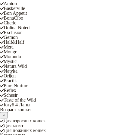
Araton
Baskerville
Bon Appetit
BonaCibo
Cherie
Dolina Noteci
Exclusion
Gemon
Half&Half
Mera
Monge
Morando
Mystic
Natura Wild
Natyka
Orijen
Practik
Pure Nurture
Reflex
Schesir
Taste of the Wild
Клуб 4 Лапы
Возраст кошки
Для взрослых кошек
Для котят
Для пожилых кошек