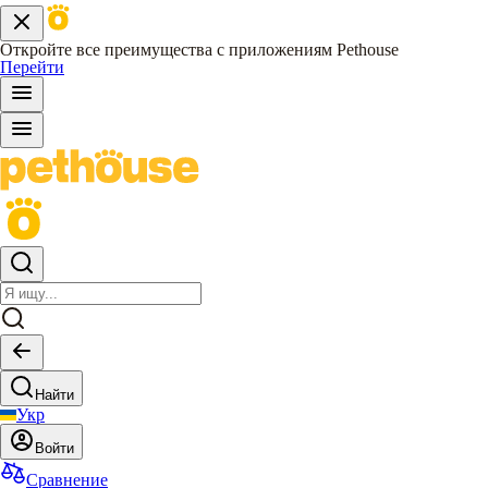
Откройте все преимущества с приложениям Pethouse
Перейти
Найти
Укр
Войти
Сравнение