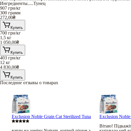
Ингредиенты
.....
Тунец
907
грн/кг
300 грамм
272,00
₴
Купить
700
грн/кг
1,5 кг
1 050,00
₴
Купить
403
грн/кг
12 кг
4 830,00
₴
Купить
Последние отзывы о товарах
Exclusion Noble Grain Cat Sterilized Tuna
Exclusion Noble 
Вітаю! Підкажіт
взяли на заміну Nutram, котрий пішов з
купувала цей ко