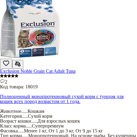
Exclusion Noble Grain Cat Adult Tuna
2
Код товара:
18019
Полноценный монопротеиновый сухой корм с тунцом для
кошек всех пород возрастом от 1 года.
Животное
.....
Кошкам
Категория
.....
Сухой корм
Возраст кошки
.....
Для взрослых кошек
Класс корма
.....
Суперпремиум
Фасовка
.....
Менее 1 кг
,
От 1 до 3 кг
,
От 9 до 15 кг
Тип корма
.....
Монопротеиновый
,
На основе рыбы
,
Без курятины