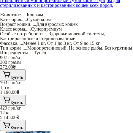
Полноценный монопротеиновый сухой корм с тунцом для
стерилизованных и кастрированных кошек всех пород.
Животное
.....
Кошкам
Категория
.....
Сухой корм
Возраст кошки
.....
Для взрослых кошек
Класс корма
.....
Суперпремиум
Особые потребности
.....
Здоровье мочевой системы
,
Кастрированные и стерилизованные
Фасовка
.....
Менее 1 кг
,
От 1 до 3 кг
,
От 9 до 15 кг
Тип корма
.....
Монопротеиновый
,
На основе рыбы
,
Без курятины
Ингредиенты
.....
Тунец
907
грн/кг
300 грамм
272,00
₴
Купить
793
грн/кг
1,5 кг
1 190,00
₴
Купить
429
грн/кг
12 кг
5 145,00
₴
Купить