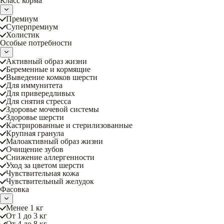
Класс корма
Премиум
Суперпремиум
Холистик
Особые потребности
Активный образ жизни
Беременные и кормящие
Выведение комков шерсти
Для иммунитета
Для привередливых
Для снятия стресса
Здоровье мочевой системы
Здоровье шерсти
Кастрированные и стерилизованные
Крупная гранула
Малоактивный образ жизни
Очищение зубов
Снижение аллергенности
Уход за цветом шерсти
Чувствительная кожа
Чувствительный желудок
Фасовка
Менее 1 кг
От 1 до 3 кг
От 4 до 8 кг