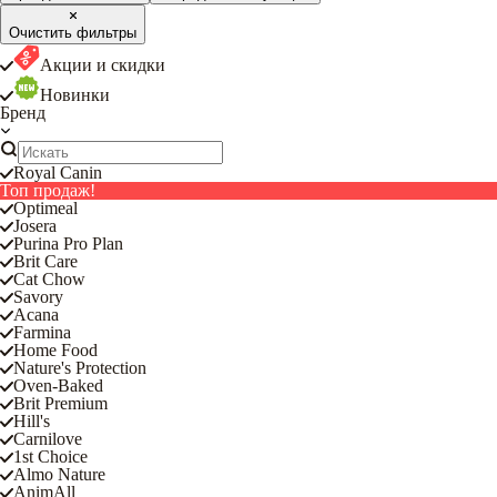
Очистить фильтры
Акции и скидки
Новинки
Бренд
Royal Canin
Топ продаж!
Optimeal
Josera
Purina Pro Plan
Brit Care
Cat Chow
Savory
Acana
Farmina
Home Food
Nature's Protection
Oven-Baked
Brit Premium
Hill's
Carnilove
1st Choice
Almo Nature
AnimAll