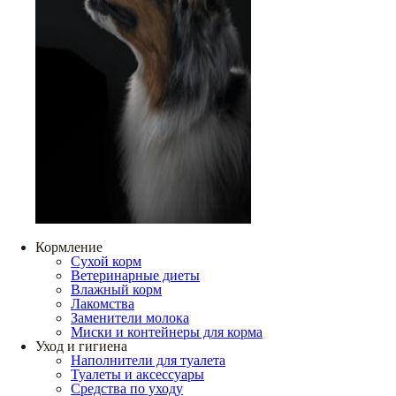
Кормление
Сухой корм
Ветеринарные диеты
Влажный корм
Лакомства
Заменители молока
Миски и контейнеры для корма
Уход и гигиена
Наполнители для туалета
Туалеты и аксессуары
Средства по уходу