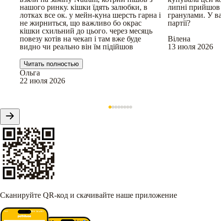
нашого ринку. кішки їдять залюбки, в
липні прийшов
лотках все ок. у мейн-куна шерсть гарна і
гранулами. У в
не жирниться, що важливо бо окрас
партії?
кішки схильний до цього. через месяць
повезу котів на чекап і там вже буде
Вілена
видно чи реально він їм підійшов
13 июля 2026
Читать полностью
Ольга
22 июля 2026
Сканируйте QR-код и скачивайте наше приложение