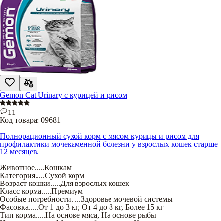
Gemon Cat Urinary с курицей и рисом
11
Код товара:
09681
Полнорационный сухой корм с мясом курицы и рисом для
профилактики мочекаменной болезни у взрослых кошек старше
12 месяцев.
Животное
.....
Кошкам
Категория
.....
Сухой корм
Возраст кошки
.....
Для взрослых кошек
Класс корма
.....
Премиум
Особые потребности
.....
Здоровье мочевой системы
Фасовка
.....
От 1 до 3 кг
,
От 4 до 8 кг
,
Более 15 кг
Тип корма
.....
На основе мяса
,
На основе рыбы