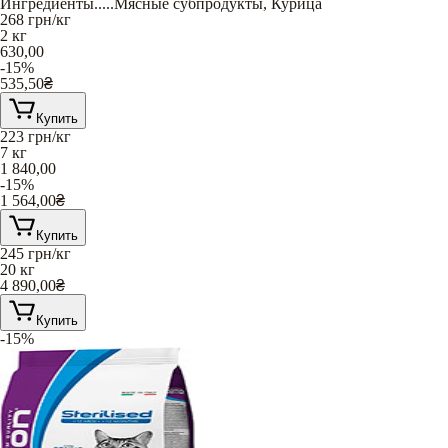
Ингредиенты
.....
Мясные субпродукты
,
Курица
268
грн/кг
2 кг
630,00
-15%
535,50
₴
Купить
223
грн/кг
7 кг
1 840,00
-15%
1 564,00
₴
Купить
245
грн/кг
20 кг
4 890,00
₴
Купить
-15%