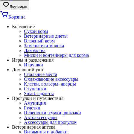
Любимые
Корзина
Кормление
Сухой корм
Ветеринарные диеты
Влажный корм
Заменители молока
Лакомства
Миски и контейнеры для корма
Игры и развлечения
Игрушки
Домашний уют
Спальные места
Охлаждающие аксессуары
Клетки, вольеры, дверцы
Ступеньки
Smart-гаджеты
Прогулки и путешествия
Амуниция
Рулетки
Переноски, сумки, рюкзаки
Автоаксессуары
Аксессуары для прогулок
Ветеринарная аптека
Витамины и добавки