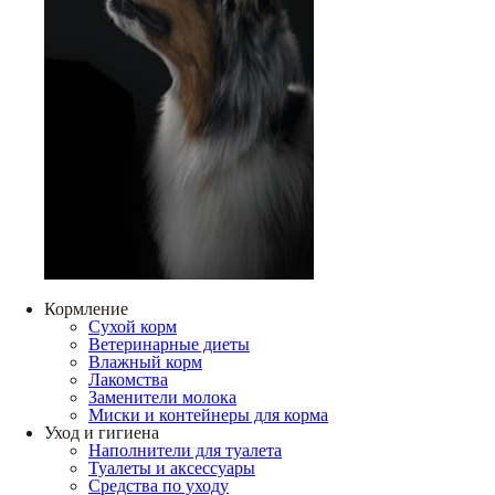
Кормление
Сухой корм
Ветеринарные диеты
Влажный корм
Лакомства
Заменители молока
Миски и контейнеры для корма
Уход и гигиена
Наполнители для туалета
Туалеты и аксессуары
Средства по уходу