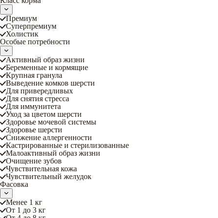
Класс корма
Премиум
Суперпремиум
Холистик
Особые потребности
Активный образ жизни
Беременные и кормящие
Крупная гранула
Выведение комков шерсти
Для привередливых
Для снятия стресса
Для иммунитета
Уход за цветом шерсти
Здоровье мочевой системы
Здоровье шерсти
Снижение аллергенности
Кастрированные и стерилизованные
Малоактивный образ жизни
Очищение зубов
Чувствительная кожа
Чувствительный желудок
Фасовка
Менее 1 кг
От 1 до 3 кг
От 4 до 8 кг