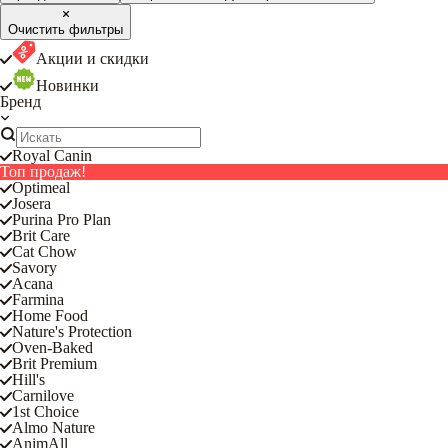
Очистить фильтры
Акции и скидки
Новинки
Бренд
Royal Canin
Топ продаж!
Optimeal
Josera
Purina Pro Plan
Brit Care
Cat Chow
Savory
Acana
Farmina
Home Food
Nature's Protection
Oven-Baked
Brit Premium
Hill's
Carnilove
1st Choice
Almo Nature
AnimAll