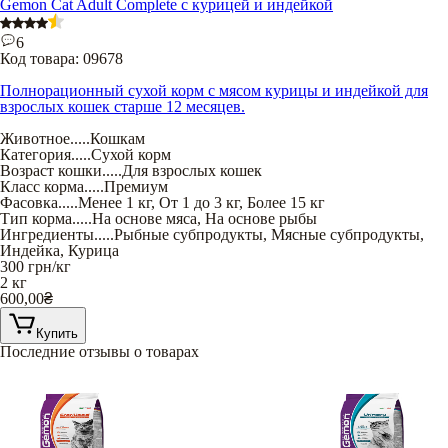
Gemon Cat Adult Complete с курицей и индейкой
6
Код товара:
09678
Полнорационный сухой корм с мясом курицы и индейкой для
взрослых кошек старше 12 месяцев.
Животное
.....
Кошкам
Категория
.....
Сухой корм
Возраст кошки
.....
Для взрослых кошек
Класс корма
.....
Премиум
Фасовка
.....
Менее 1 кг
,
От 1 до 3 кг
,
Более 15 кг
Тип корма
.....
На основе мяса
,
На основе рыбы
Ингредиенты
.....
Рыбные субпродукты
,
Мясные субпродукты
,
Индейка
,
Курица
300
грн/кг
2 кг
600,00
₴
Купить
Последние отзывы о товарах