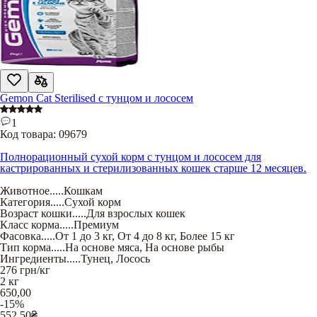
Gemon Cat Sterilised с тунцом и лососем
1
Код товара:
09679
Полнорационный сухой корм с тунцом и лососем для
кастрированных и стерилизованных кошек старше 12 месяцев.
Животное
.....
Кошкам
Категория
.....
Сухой корм
Возраст кошки
.....
Для взрослых кошек
Класс корма
.....
Премиум
Фасовка
.....
От 1 до 3 кг
,
От 4 до 8 кг
,
Более 15 кг
Тип корма
.....
На основе мяса
,
На основе рыбы
Ингредиенты
.....
Тунец
,
Лосось
276
грн/кг
2 кг
650,00
-15%
552,50
₴