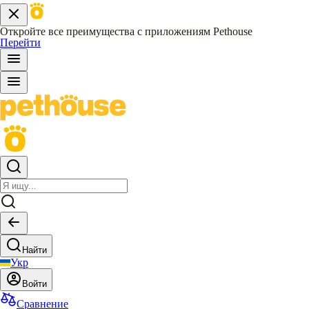
Откройте все преимущества с приложениям Pethouse
Перейти
Найти
Укр
Войти
Сравнение