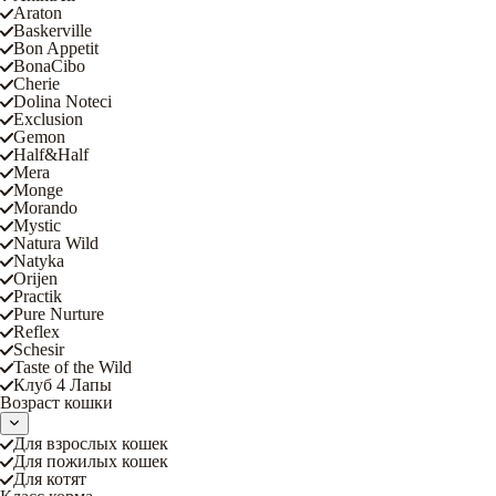
Araton
Baskerville
Bon Appetit
BonaCibo
Cherie
Dolina Noteci
Exclusion
Gemon
Half&Half
Mera
Monge
Morando
Mystic
Natura Wild
Natyka
Orijen
Practik
Pure Nurture
Reflex
Schesir
Taste of the Wild
Клуб 4 Лапы
Возраст кошки
Для взрослых кошек
Для пожилых кошек
Для котят