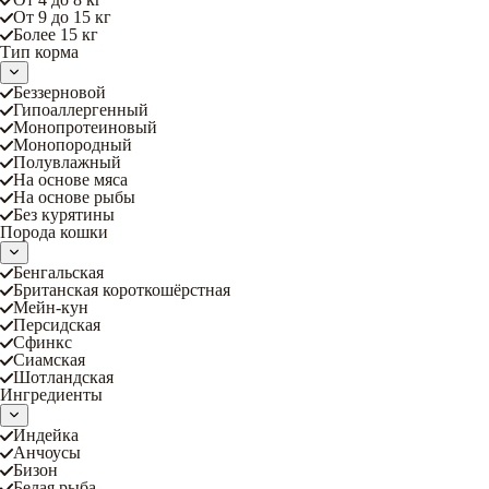
От 9 до 15 кг
Более 15 кг
Тип корма
Беззерновой
Гипоаллергенный
Монопротеиновый
Монопородный
Полувлажный
На основе мяса
На основе рыбы
Без курятины
Порода кошки
Бенгальская
Британская короткошёрстная
Мейн-кун
Персидская
Сфинкс
Сиамская
Шотландская
Ингредиенты
Индейка
Анчоусы
Бизон
Белая рыба