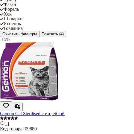
Фазан
Форель
Хек
Шкварки
Ягненок
Говядина
Очистить фильтры
Показать
(4)
-15%
Gemon Cat Sterilised с индейкой
11
Код товара:
09680