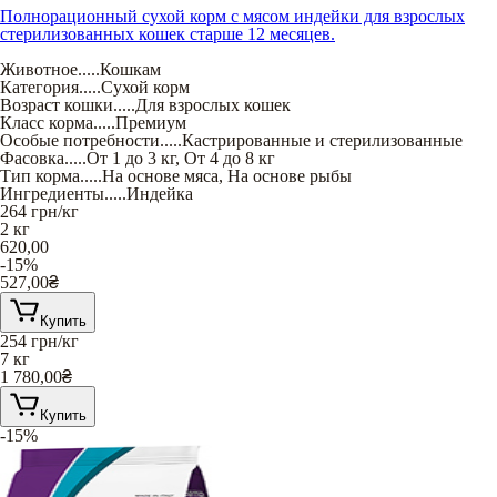
Полнорационный сухой корм с мясом индейки для взрослых
стерилизованных кошек старше 12 месяцев.
Животное
.....
Кошкам
Категория
.....
Сухой корм
Возраст кошки
.....
Для взрослых кошек
Класс корма
.....
Премиум
Особые потребности
.....
Кастрированные и стерилизованные
Фасовка
.....
От 1 до 3 кг
,
От 4 до 8 кг
Тип корма
.....
На основе мяса
,
На основе рыбы
Ингредиенты
.....
Индейка
264
грн/кг
2 кг
620,00
-15%
527,00
₴
Купить
254
грн/кг
7 кг
1 780,00
₴
Купить
-15%