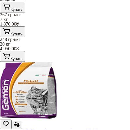
Купить
267
грн/кг
7 кг
1 870,00
₴
Купить
248
грн/кг
20 кг
4 950,00
₴
Купить