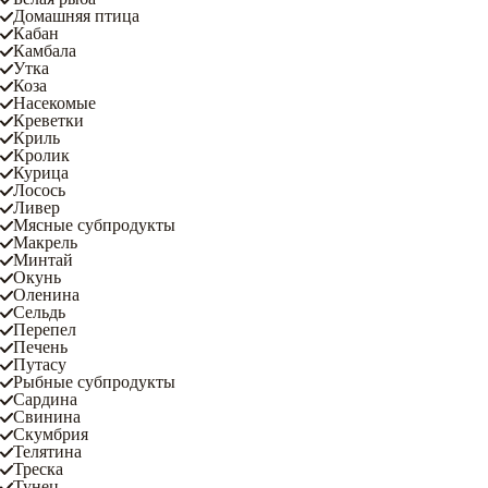
Домашняя птица
Кабан
Камбала
Утка
Коза
Насекомые
Креветки
Криль
Кролик
Курица
Лосось
Ливер
Мясные субпродукты
Макрель
Минтай
Окунь
Оленина
Сельдь
Перепел
Печень
Путасу
Рыбные субпродукты
Сардина
Свинина
Скумбрия
Телятина
Треска
Тунец