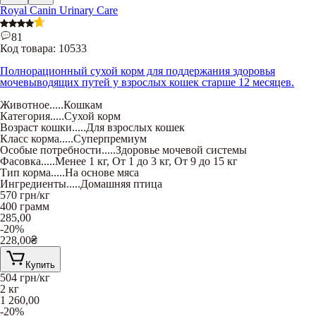
Royal Canin Urinary Care
81
Код товара:
10533
Полнорационный сухой корм для поддержания здоровья
мочевыводящих путей у взрослых кошек старше 12 месяцев.
Животное
.....
Кошкам
Категория
.....
Сухой корм
Возраст кошки
.....
Для взрослых кошек
Класс корма
.....
Суперпремиум
Особые потребности
.....
Здоровье мочевой системы
Фасовка
.....
Менее 1 кг
,
От 1 до 3 кг
,
От 9 до 15 кг
Тип корма
.....
На основе мяса
Ингредиенты
.....
Домашняя птица
570
грн/кг
400 грамм
285,00
-20%
228,00
₴
Купить
504
грн/кг
2 кг
1 260,00
-20%