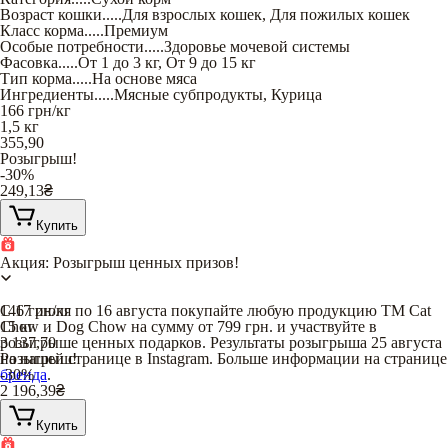
Возраст кошки
.....
Для взрослых кошек
,
Для пожилых кошек
Класс корма
.....
Премиум
Особые потребности
.....
Здоровье мочевой системы
Фасовка
.....
От 1 до 3 кг
,
От 9 до 15 кг
Тип корма
.....
На основе мяса
Ингредиенты
.....
Мясные субпродукты
,
Курица
166
грн/кг
1,5 кг
355,90
Розыгрыш!
-30%
249,13
₴
Купить
Акция: Розыгрыш ценных призов!
С 17 июля по 16 августа покупайте любую продукцию TM Cat
146
грн/кг
Chow и Dog Chow на сумму от 799 грн. и участвуйте в
15 кг
розыгрыше ценных подарков. Результаты розыгрыша 25 августа
3 137,70
на нашей странице в Instagram. Больше информации на странице
Розыгрыш!
бренда
-30%
.
2 196,39
₴
Купить