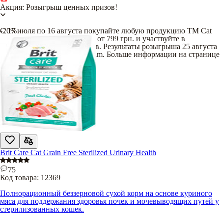
Акция: Розыгрыш ценных призов!
С 17 июля по 16 августа покупайте любую продукцию TM Cat
-20%
Chow и Dog Chow на сумму от 799 грн. и участвуйте в
розыгрыше ценных подарков. Результаты розыгрыша 25 августа
на нашей странице в Instagram. Больше информации на странице
бренда
.
Brit Care Cat Grain Free Sterilized Urinary Health
75
Код товара:
12369
Полнорационный беззерновой сухой корм на основе куриного
мяса для поддержания здоровья почек и мочевыводящих путей у
стерилизованных кошек.