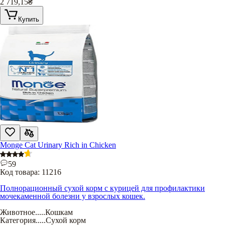
2 719,15
₴
Купить
Monge Cat Urinary Rich in Chicken
59
Код товара:
11216
Полнорационный сухой корм с курицей для профилактики
мочекаменной болезни у взрослых кошек.
Животное
.....
Кошкам
Категория
.....
Сухой корм