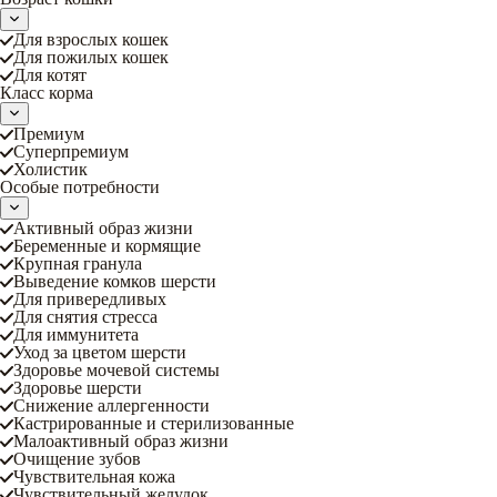
Для взрослых кошек
Для пожилых кошек
Для котят
Класс корма
Премиум
Суперпремиум
Холистик
Особые потребности
Активный образ жизни
Беременные и кормящие
Крупная гранула
Выведение комков шерсти
Для привередливых
Для снятия стресса
Для иммунитета
Уход за цветом шерсти
Здоровье мочевой системы
Здоровье шерсти
Снижение аллергенности
Кастрированные и стерилизованные
Малоактивный образ жизни
Очищение зубов
Чувствительная кожа
Чувствительный желудок