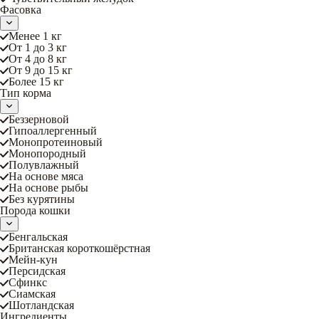
Фасовка
Менее 1 кг
От 1 до 3 кг
От 4 до 8 кг
От 9 до 15 кг
Более 15 кг
Тип корма
Беззерновой
Гипоаллергенный
Монопротеиновый
Монопородный
Полувлажный
На основе мяса
На основе рыбы
Без курятины
Порода кошки
Бенгальская
Британская короткошёрстная
Мейн-кун
Персидская
Сфинкс
Сиамская
Шотландская
Ингредиенты