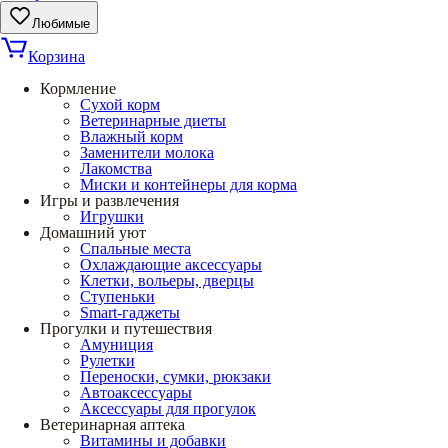
Любимые
Корзина
Кормление
Сухой корм
Ветеринарные диеты
Влажный корм
Заменители молока
Лакомства
Миски и контейнеры для корма
Игры и развлечения
Игрушки
Домашний уют
Спальные места
Охлаждающие аксессуары
Клетки, вольеры, дверцы
Ступеньки
Smart-гаджеты
Прогулки и путешествия
Амуниция
Рулетки
Переноски, сумки, рюкзаки
Автоаксессуары
Аксессуары для прогулок
Ветеринарная аптека
Витамины и добавки