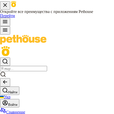
Откройте все преимущества с приложениям Pethouse
Перейти
Найти
Укр
Войти
Сравнение