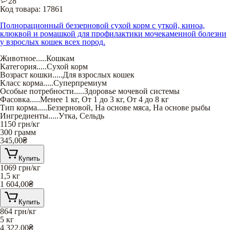
28
Код товара:
17861
Полнорационный беззерновой сухой корм с уткой, киноа,
клюквой и ромашкой для профилактики мочекаменной болезни
у взрослых кошек всех пород.
Животное
.....
Кошкам
Категория
.....
Сухой корм
Возраст кошки
.....
Для взрослых кошек
Класс корма
.....
Суперпремиум
Особые потребности
.....
Здоровье мочевой системы
Фасовка
.....
Менее 1 кг
,
От 1 до 3 кг
,
От 4 до 8 кг
Тип корма
.....
Беззерновой
,
На основе мяса
,
На основе рыбы
Ингредиенты
.....
Утка
,
Сельдь
1150
грн/кг
300 грамм
345,00
₴
Купить
1069
грн/кг
1,5 кг
1 604,00
₴
Купить
864
грн/кг
5 кг
4 322,00
₴