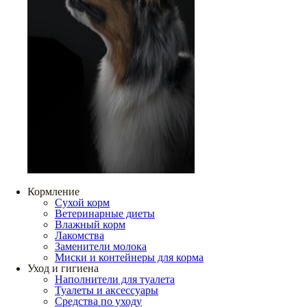
Кормление
Сухой корм
Ветеринарные диеты
Влажный корм
Лакомства
Заменители молока
Миски и контейнеры для корма
Уход и гигиена
Наполнители для туалета
Туалеты и аксессуары
Средства по уходу