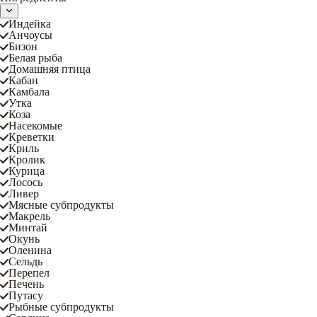
Индейка
Анчоусы
Бизон
Белая рыба
Домашняя птица
Кабан
Камбала
Утка
Коза
Насекомые
Креветки
Криль
Кролик
Курица
Лосось
Ливер
Мясные субпродукты
Макрель
Минтай
Окунь
Оленина
Сельдь
Перепел
Печень
Путасу
Рыбные субпродукты