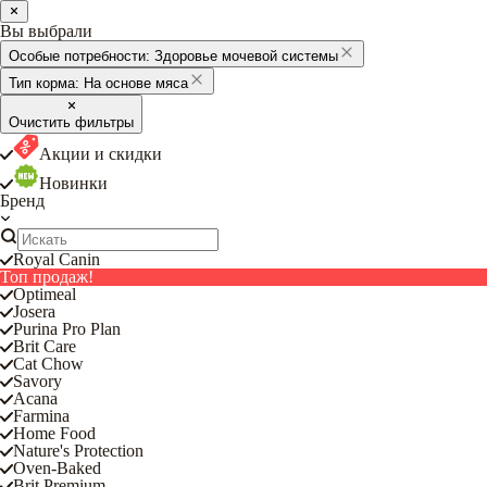
Вы выбрали
Особые потребности:
Здоровье мочевой системы
Тип корма:
На основе мяса
Очистить фильтры
Акции и скидки
Новинки
Бренд
Royal Canin
Топ продаж!
Optimeal
Josera
Purina Pro Plan
Brit Care
Cat Chow
Savory
Acana
Farmina
Home Food
Nature's Protection
Oven-Baked
Brit Premium