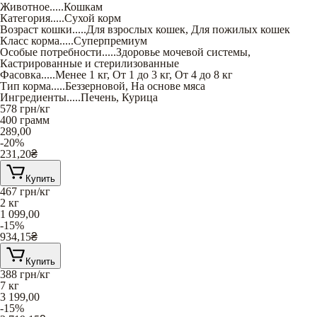
Животное
.....
Кошкам
Категория
.....
Сухой корм
Возраст кошки
.....
Для взрослых кошек
,
Для пожилых кошек
Класс корма
.....
Суперпремиум
Особые потребности
.....
Здоровье мочевой системы
,
Кастрированные и стерилизованные
Фасовка
.....
Менее 1 кг
,
От 1 до 3 кг
,
От 4 до 8 кг
Тип корма
.....
Беззерновой
,
На основе мяса
Ингредиенты
.....
Печень
,
Курица
578
грн/кг
400 грамм
289,00
-20%
231,20
₴
Купить
467
грн/кг
2 кг
1 099,00
-15%
934,15
₴
Купить
388
грн/кг
7 кг
3 199,00
-15%