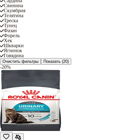
Сардина
Свинина
Скумбрия
Телятина
Треска
Тунец
Фазан
Форель
Хек
Шкварки
Ягненок
Говядина
Очистить фильтры
Показать
(20)
-20%