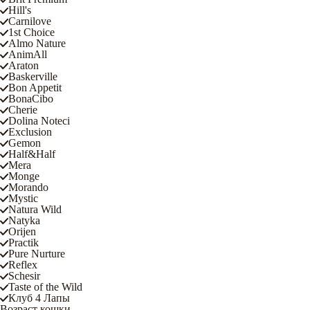
Hill's
Carnilove
1st Choice
Almo Nature
AnimAll
Araton
Baskerville
Bon Appetit
BonaCibo
Cherie
Dolina Noteci
Exclusion
Gemon
Half&Half
Mera
Monge
Morando
Mystic
Natura Wild
Natyka
Orijen
Practik
Pure Nurture
Reflex
Schesir
Taste of the Wild
Клуб 4 Лапы
Возраст кошки