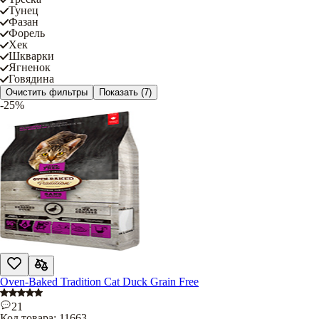
Тунец
Фазан
Форель
Хек
Шкварки
Ягненок
Говядина
Очистить фильтры
Показать
(7)
-25%
Oven-Baked Tradition Cat Duck Grain Free
21
Код товара:
11663