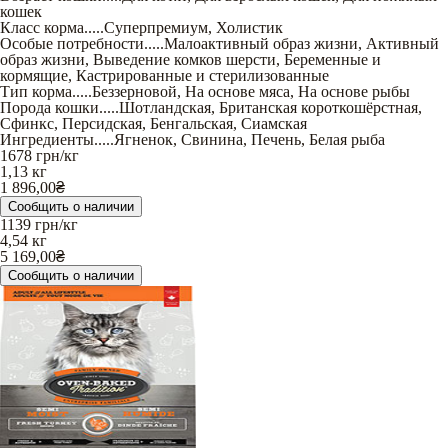
кошек
Класс корма
.....
Суперпремиум
,
Холистик
Особые потребности
.....
Малоактивный образ жизни
,
Активный
образ жизни
,
Выведение комков шерсти
,
Беременные и
кормящие
,
Кастрированные и стерилизованные
Тип корма
.....
Беззерновой
,
На основе мяса
,
На основе рыбы
Порода кошки
.....
Шотландская
,
Британская короткошёрстная
,
Сфинкс
,
Персидская
,
Бенгальская
,
Сиамская
Ингредиенты
.....
Ягненок
,
Свинина
,
Печень
,
Белая рыба
1678
грн/кг
1,13 кг
1 896,00
₴
Сообщить о наличии
1139
грн/кг
4,54 кг
5 169,00
₴
Сообщить о наличии