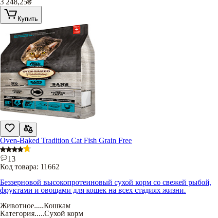
3 248,25
₴
Купить
Oven-Baked Tradition Cat Fish Grain Free
13
Код товара:
11662
Беззерновой высокопротеиновый сухой корм со свежей рыбой,
фруктами и овощами для кошек на всех стадиях жизни.
Животное
.....
Кошкам
Категория
.....
Сухой корм