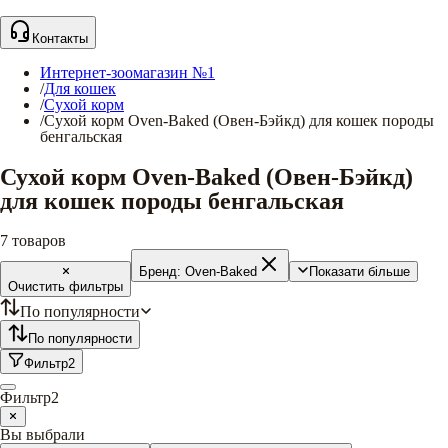
Контакты
Интернет-зоомагазин №1
/
Для кошек
/
Сухой корм
/
Сухой корм Oven-Baked (Овен-Бэйкд) для кошек породы
бенгальская
Сухой корм Oven-Baked (Овен-Бэйкд)
для кошек породы бенгальская
7
товаров
Бренд:
Oven-Baked
Показати більше
Очистить фильтры
По популярности
По популярности
Фильтр
2
Фильтр
2
Вы выбрали