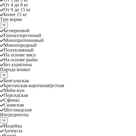
От 4 до 8 кг
От 9 до 15 кг
Более 15 кг
Тип корма
Беззерновой
Гипоаллергенный
Монопротеиновый
Монопородный
Полувлажный
На основе мяса
На основе рыбы
Без курятины
Порода кошки
Бенгальская
Британская короткошёрстная
Мейн-кун
Персидская
Сфинкс
Сиамская
Шотландская
Ингредиенты
Индейка
Анчоусы
Бизон