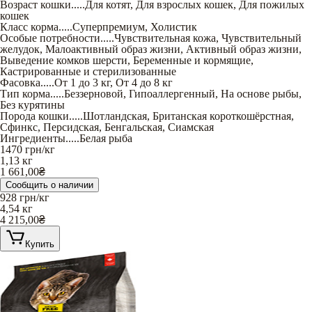
Возраст кошки
.....
Для котят
,
Для взрослых кошек
,
Для пожилых
кошек
Класс корма
.....
Суперпремиум
,
Холистик
Особые потребности
.....
Чувствительная кожа
,
Чувствительный
желудок
,
Малоактивный образ жизни
,
Активный образ жизни
,
Выведение комков шерсти
,
Беременные и кормящие
,
Кастрированные и стерилизованные
Фасовка
.....
От 1 до 3 кг
,
От 4 до 8 кг
Тип корма
.....
Беззерновой
,
Гипоаллергенный
,
На основе рыбы
,
Без курятины
Порода кошки
.....
Шотландская
,
Британская короткошёрстная
,
Сфинкс
,
Персидская
,
Бенгальская
,
Сиамская
Ингредиенты
.....
Белая рыба
1470
грн/кг
1,13 кг
1 661,00
₴
Сообщить о наличии
928
грн/кг
4,54 кг
4 215,00
₴
Купить