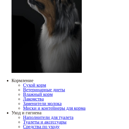
Кормление
Сухой корм
Ветеринарные диеты
Влажный корм
Лакомства
Заменители молока
Миски и контейнеры для корма
Уход и гигиена
Наполнители для туалета
Туалеты и аксессуары
Средства по уходу