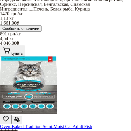
Сфинкс
,
Персидская
,
Бенгальская
,
Сиамская
Ингредиенты
.....
Печень
,
Белая рыба
,
Курица
1470
грн/кг
1,13 кг
1 661,00
₴
Сообщить о наличии
891
грн/кг
4,54 кг
4 046,00
₴
Купить
Oven-Baked Tradition Semi-Moist Cat Adult Fish