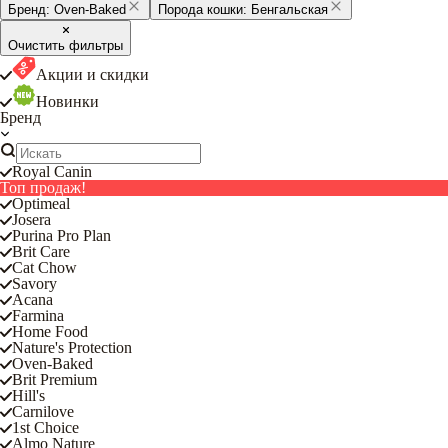
Бренд:
Oven-Baked
Порода кошки:
Бенгальская
Очистить фильтры
Акции и скидки
Новинки
Бренд
Royal Canin
Топ продаж!
Optimeal
Josera
Purina Pro Plan
Brit Care
Cat Chow
Savory
Acana
Farmina
Home Food
Nature's Protection
Oven-Baked
Brit Premium
Hill's
Carnilove
1st Choice
Almo Nature