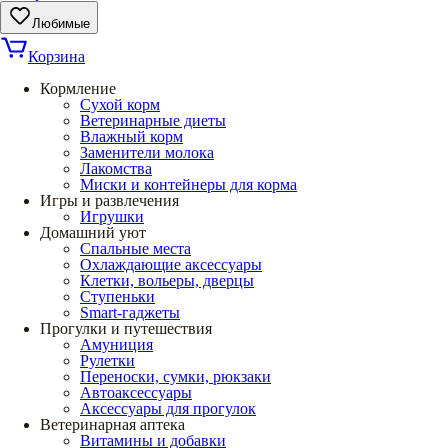
Любимые
Корзина
Кормление
Сухой корм
Ветеринарные диеты
Влажный корм
Заменители молока
Лакомства
Миски и контейнеры для корма
Игры и развлечения
Игрушки
Домашний уют
Спальные места
Охлаждающие аксессуары
Клетки, вольеры, дверцы
Ступеньки
Smart-гаджеты
Прогулки и путешествия
Амуниция
Рулетки
Переноски, сумки, рюкзаки
Автоаксессуары
Аксессуары для прогулок
Ветеринарная аптека
Витамины и добавки