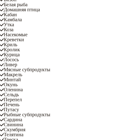
Белая рыба
Домашняя птица
Кабан
Камбала
Утка
Коза
Насекомые
Креветки
Криль
Кролик
Курица
Лосось
Ливер
Мясные субпродукты
Макрель
Минтай
Окунь
Оленина
Сельдь
Перепел
Печень
Путасу
Рыбные субпродукты
Сардина
Свинина
Скумбрия
Телятина
Треска