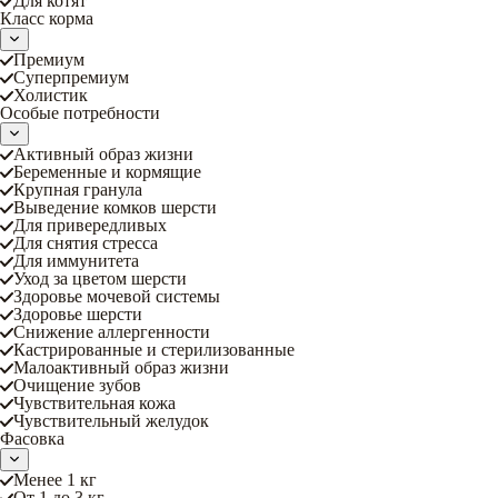
Для котят
Класс корма
Премиум
Суперпремиум
Холистик
Особые потребности
Активный образ жизни
Беременные и кормящие
Крупная гранула
Выведение комков шерсти
Для привередливых
Для снятия стресса
Для иммунитета
Уход за цветом шерсти
Здоровье мочевой системы
Здоровье шерсти
Снижение аллергенности
Кастрированные и стерилизованные
Малоактивный образ жизни
Очищение зубов
Чувствительная кожа
Чувствительный желудок
Фасовка
Менее 1 кг
От 1 до 3 кг