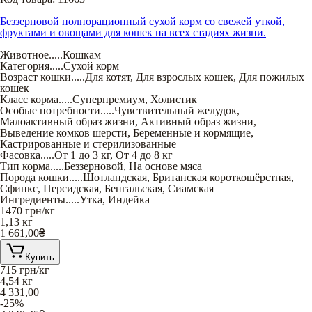
Беззерновой полнорационный сухой корм со свежей уткой,
фруктами и овощами для кошек на всех стадиях жизни.
Животное
.....
Кошкам
Категория
.....
Сухой корм
Возраст кошки
.....
Для котят
,
Для взрослых кошек
,
Для пожилых
кошек
Класс корма
.....
Суперпремиум
,
Холистик
Особые потребности
.....
Чувствительный желудок
,
Малоактивный образ жизни
,
Активный образ жизни
,
Выведение комков шерсти
,
Беременные и кормящие
,
Кастрированные и стерилизованные
Фасовка
.....
От 1 до 3 кг
,
От 4 до 8 кг
Тип корма
.....
Беззерновой
,
На основе мяса
Порода кошки
.....
Шотландская
,
Британская короткошёрстная
,
Сфинкс
,
Персидская
,
Бенгальская
,
Сиамская
Ингредиенты
.....
Утка
,
Индейка
1470
грн/кг
1,13 кг
1 661,00
₴
Купить
715
грн/кг
4,54 кг
4 331,00
-25%