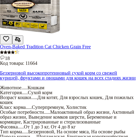
Oven-Baked Tradition Cat Chicken Grain Free
18
Код товара:
11664
Беззерновой высокопротеиновый сухой корм со свежей
курицей, фруктами и овощами для кошек на всех стадиях жизни
Животное
.....
Кошкам
Категория
.....
Сухой корм
Возраст кошки
.....
Для котят
,
Для взрослых кошек
,
Для пожилых
кошек
Класс корма
.....
Суперпремиум
,
Холистик
Особые потребности
.....
Малоактивный образ жизни
,
Активный
образ жизни
,
Выведение комков шерсти
,
Беременные и
кормящие
,
Кастрированные и стерилизованные
Фасовка
.....
От 1 до 3 кг
,
От 4 до 8 кг
Тип корма
.....
Беззерновой
,
На основе мяса
,
На основе рыбы
Порода кошки
.....
Шотландская
,
Британская короткошёрстная
,