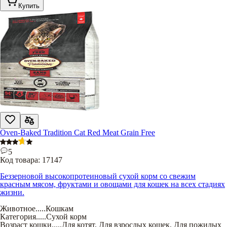
Купить
Oven-Baked Tradition Cat Red Meat Grain Free
5
Код товара:
17147
Беззерновой высокопротеиновый сухой корм со свежим
красным мясом, фруктами и овощами для кошек на всех стадиях
жизни.
Животное
.....
Кошкам
Категория
.....
Сухой корм
Возраст кошки
.....
Для котят
,
Для взрослых кошек
,
Для пожилых