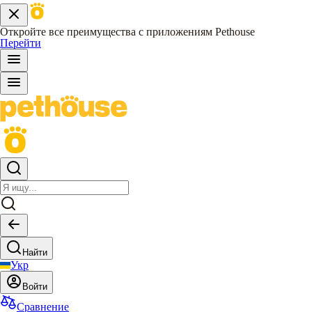
Откройте все преимущества с приложениям Pethouse
Перейти
Найти
Укр
Войти
Сравнение