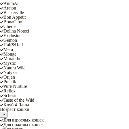
AnimAll
Araton
Baskerville
Bon Appetit
BonaCibo
Cherie
Dolina Noteci
Exclusion
Gemon
Half&Half
Mera
Monge
Morando
Mystic
Natura Wild
Natyka
Orijen
Practik
Pure Nurture
Reflex
Schesir
Taste of the Wild
Клуб 4 Лапы
Возраст кошки
Для взрослых кошек
Для пожилых кошек