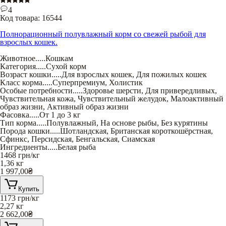
4
Код товара:
16544
Полнорационный полувлажный корм со свежей рыбой для
взрослых кошек.
Животное
.....
Кошкам
Категория
.....
Сухой корм
Возраст кошки
.....
Для взрослых кошек
,
Для пожилых кошек
Класс корма
.....
Суперпремиум
,
Холистик
Особые потребности
.....
Здоровье шерсти
,
Для привередливых
,
Чувствительная кожа
,
Чувствительный желудок
,
Малоактивный
образ жизни
,
Активный образ жизни
Фасовка
.....
От 1 до 3 кг
Тип корма
.....
Полувлажный
,
На основе рыбы
,
Без курятины
Порода кошки
.....
Шотландская
,
Британская короткошёрстная
,
Сфинкс
,
Персидская
,
Бенгальская
,
Сиамская
Ингредиенты
.....
Белая рыба
1468
грн/кг
1,36 кг
1 997,00
₴
Купить
1173
грн/кг
2,27 кг
2 662,00
₴