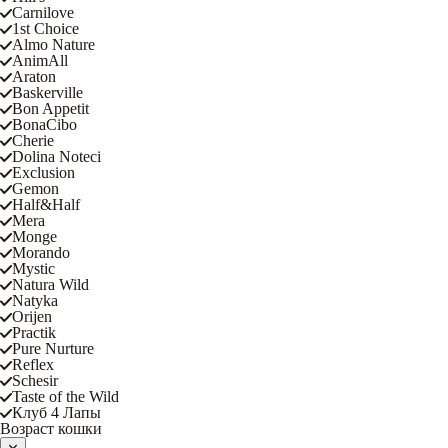
Carnilove
1st Choice
Almo Nature
AnimAll
Araton
Baskerville
Bon Appetit
BonaCibo
Cherie
Dolina Noteci
Exclusion
Gemon
Half&Half
Mera
Monge
Morando
Mystic
Natura Wild
Natyka
Orijen
Practik
Pure Nurture
Reflex
Schesir
Taste of the Wild
Клуб 4 Лапы
Возраст кошки