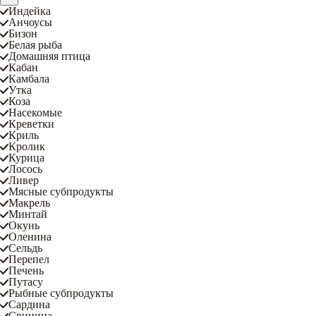
Индейка
Анчоусы
Бизон
Белая рыба
Домашняя птица
Кабан
Камбала
Утка
Коза
Насекомые
Креветки
Криль
Кролик
Курица
Лосось
Ливер
Мясные субпродукты
Макрель
Минтай
Окунь
Оленина
Сельдь
Перепел
Печень
Путасу
Рыбные субпродукты
Сардина
Свинина