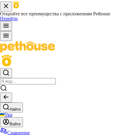
Откройте все преимущества с приложениям Pethouse
Перейти
Найти
Укр
Войти
Сравнение