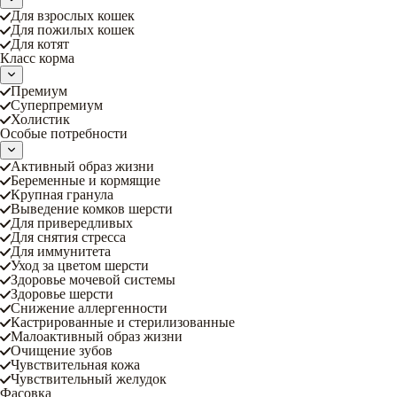
Для взрослых кошек
Для пожилых кошек
Для котят
Класс корма
Премиум
Суперпремиум
Холистик
Особые потребности
Активный образ жизни
Беременные и кормящие
Крупная гранула
Выведение комков шерсти
Для привередливых
Для снятия стресса
Для иммунитета
Уход за цветом шерсти
Здоровье мочевой системы
Здоровье шерсти
Снижение аллергенности
Кастрированные и стерилизованные
Малоактивный образ жизни
Очищение зубов
Чувствительная кожа
Чувствительный желудок
Фасовка