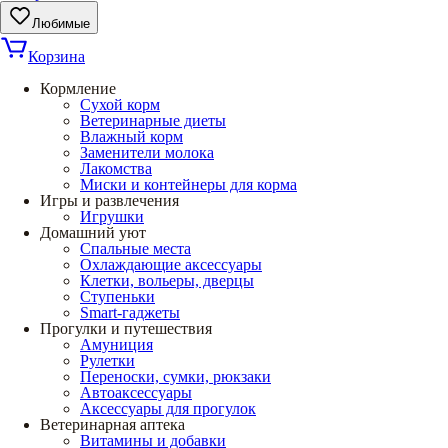
Любимые
Корзина
Кормление
Сухой корм
Ветеринарные диеты
Влажный корм
Заменители молока
Лакомства
Миски и контейнеры для корма
Игры и развлечения
Игрушки
Домашний уют
Спальные места
Охлаждающие аксессуары
Клетки, вольеры, дверцы
Ступеньки
Smart-гаджеты
Прогулки и путешествия
Амуниция
Рулетки
Переноски, сумки, рюкзаки
Автоаксессуары
Аксессуары для прогулок
Ветеринарная аптека
Витамины и добавки