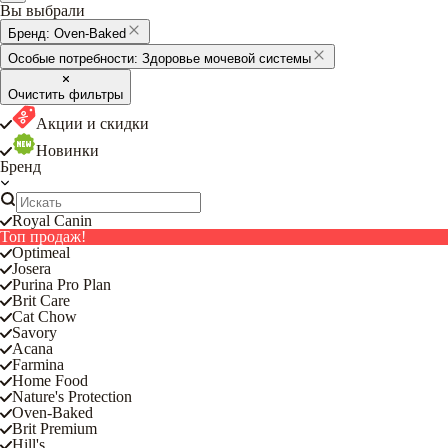
Вы выбрали
Бренд:
Oven-Baked
Особые потребности:
Здоровье мочевой системы
Очистить фильтры
Акции и скидки
Новинки
Бренд
Royal Canin
Топ продаж!
Optimeal
Josera
Purina Pro Plan
Brit Care
Cat Chow
Savory
Acana
Farmina
Home Food
Nature's Protection
Oven-Baked
Brit Premium
Hill's