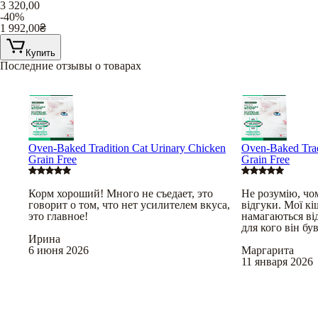
3 320,00
-40%
1 992,00
₴
Купить
Последние отзывы о товарах
Oven-Baked Tradition Cat Urinary Chicken
Oven-Baked Trad
Grain Free
Grain Free
Корм хороший! Много не съедает, это
Не розумію, чом
говорит о том, что нет усилителем вкуса,
відгуки. Мої к
это главное!
намагаються від
для кого він б
Ирина
6 июня 2026
Маргарита
11 января 2026