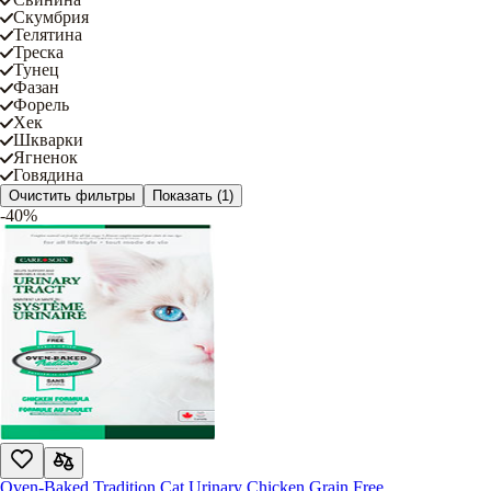
Скумбрия
Телятина
Треска
Тунец
Фазан
Форель
Хек
Шкварки
Ягненок
Говядина
Очистить фильтры
Показать
(1)
-40%
Oven-Baked Tradition Cat Urinary Chicken Grain Free