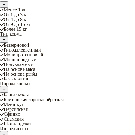
Менее 1 кг
От 1 до 3 кг
От 4 до 8 кг
От 9 до 15 кг
Более 15 кг
Тип корма
Беззерновой
Гипоаллергенный
Монопротеиновый
Монопородный
Полувлажный
На основе мяса
На основе рыбы
Без курятины
Порода кошки
Бенгальская
Британская короткошёрстная
Мейн-кун
Персидская
Сфинкс
Сиамская
Шотландская
Ингредиенты