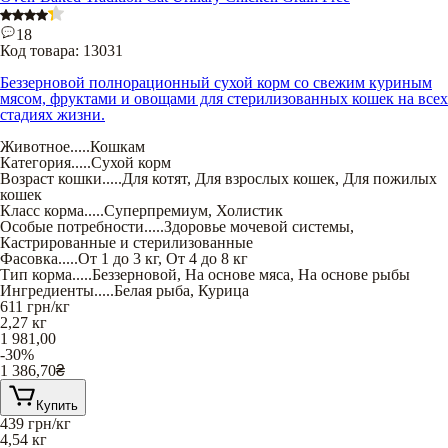
18
Код товара:
13031
Беззерновой полнорационный сухой корм со свежим куриным
мясом, фруктами и овощами для стерилизованных кошек на всех
стадиях жизни.
Животное
.....
Кошкам
Категория
.....
Сухой корм
Возраст кошки
.....
Для котят
,
Для взрослых кошек
,
Для пожилых
кошек
Класс корма
.....
Суперпремиум
,
Холистик
Особые потребности
.....
Здоровье мочевой системы
,
Кастрированные и стерилизованные
Фасовка
.....
От 1 до 3 кг
,
От 4 до 8 кг
Тип корма
.....
Беззерновой
,
На основе мяса
,
На основе рыбы
Ингредиенты
.....
Белая рыба
,
Курица
611
грн/кг
2,27 кг
1 981,00
-30%
1 386,70
₴
Купить
439
грн/кг
4,54 кг