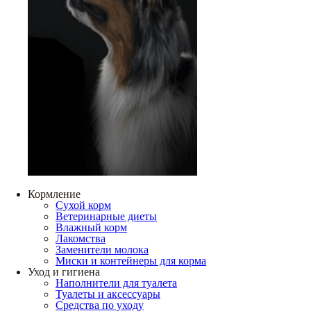
Кормление
Сухой корм
Ветеринарные диеты
Влажный корм
Лакомства
Заменители молока
Миски и контейнеры для корма
Уход и гигиена
Наполнители для туалета
Туалеты и аксессуары
Средства по уходу