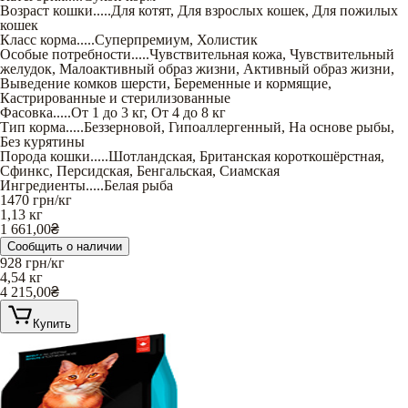
Возраст кошки
.....
Для котят
,
Для взрослых кошек
,
Для пожилых
кошек
Класс корма
.....
Суперпремиум
,
Холистик
Особые потребности
.....
Чувствительная кожа
,
Чувствительный
желудок
,
Малоактивный образ жизни
,
Активный образ жизни
,
Выведение комков шерсти
,
Беременные и кормящие
,
Кастрированные и стерилизованные
Фасовка
.....
От 1 до 3 кг
,
От 4 до 8 кг
Тип корма
.....
Беззерновой
,
Гипоаллергенный
,
На основе рыбы
,
Без курятины
Порода кошки
.....
Шотландская
,
Британская короткошёрстная
,
Сфинкс
,
Персидская
,
Бенгальская
,
Сиамская
Ингредиенты
.....
Белая рыба
1470
грн/кг
1,13 кг
1 661,00
₴
Сообщить о наличии
928
грн/кг
4,54 кг
4 215,00
₴
Купить