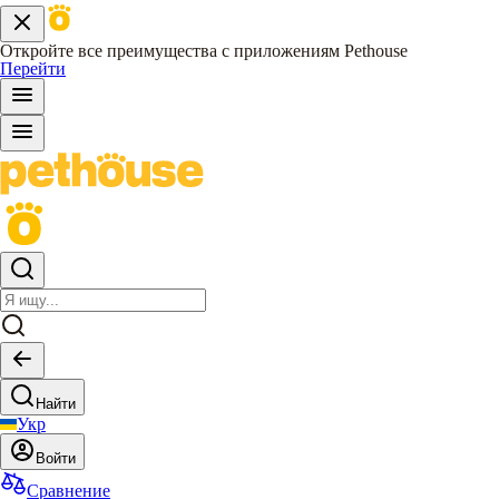
Откройте все преимущества с приложениям Pethouse
Перейти
Найти
Укр
Войти
Сравнение