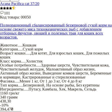
Acana Pacifica cat 37/20
101
Код товара:
00050
Полнорационный сбалансированный беззерновой сухой корм на
основе свежего мяса тихоокеанических рыб с добавлением
отборных фруктов, овощей и полезных трав для кошек всех
возрастов.
Животное
.....
Кошкам
Категория
.....
Сухой корм
Возраст кошки
.....
Для котят
,
Для взрослых кошек
,
Для пожилых
кошек
Класс корма
.....
Холистик
Особые потребности
.....
Здоровье шерсти
,
Чувствительная кожа
,
Чувствительный желудок
,
Малоактивный образ жизни
,
Активный образ жизни
,
Выведение комков шерсти
,
Беременные
и кормящие
,
Кастрированные и стерилизованные
Фасовка
.....
Менее 1 кг
,
От 1 до 3 кг
,
От 4 до 8 кг
Тип корма
.....
Беззерновой
,
На основе рыбы
,
Без курятины
Ингредиенты
.....
Путасу
,
Камбала
,
Хек
,
Макрель
,
Сельдь
1160
грн/кг
340 грамм
438,30
-10%
394,47
₴