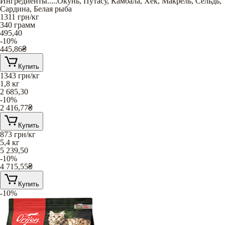
Ингредиенты
.....
Окунь
,
Путасу
,
Камбала
,
Хек
,
Макрель
,
Сельдь
,
Сардина
,
Белая рыба
1311
грн/кг
340 грамм
495,40
-10%
445,86
₴
Купить
1343
грн/кг
1,8 кг
2 685,30
-10%
2 416,77
₴
Купить
873
грн/кг
5,4 кг
5 239,50
-10%
4 715,55
₴
Купить
-10%