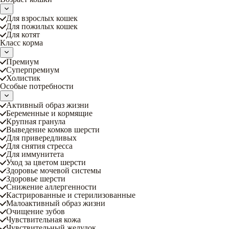
Для взрослых кошек
Для пожилых кошек
Для котят
Класс корма
Премиум
Суперпремиум
Холистик
Особые потребности
Активный образ жизни
Беременные и кормящие
Крупная гранула
Выведение комков шерсти
Для привередливых
Для снятия стресса
Для иммунитета
Уход за цветом шерсти
Здоровье мочевой системы
Здоровье шерсти
Снижение аллергенности
Кастрированные и стерилизованные
Малоактивный образ жизни
Очищение зубов
Чувствительная кожа
Чувствительный желудок