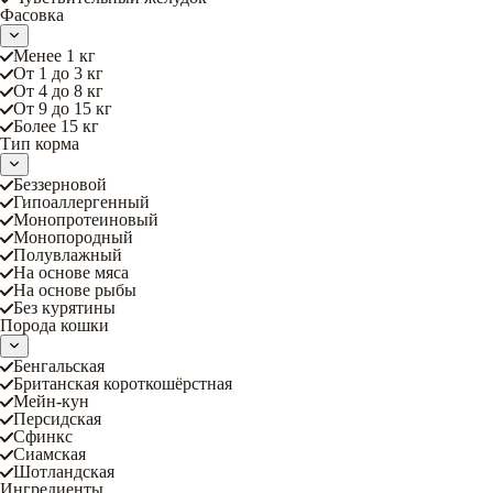
Фасовка
Менее 1 кг
От 1 до 3 кг
От 4 до 8 кг
От 9 до 15 кг
Более 15 кг
Тип корма
Беззерновой
Гипоаллергенный
Монопротеиновый
Монопородный
Полувлажный
На основе мяса
На основе рыбы
Без курятины
Порода кошки
Бенгальская
Британская короткошёрстная
Мейн-кун
Персидская
Сфинкс
Сиамская
Шотландская
Ингредиенты