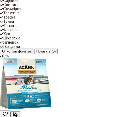
Сардина
Свинина
Скумбрия
Телятина
Треска
Тунец
Фазан
Форель
Хек
Шкварки
Ягненок
Говядина
Очистить фильтры
Показать
(5)
-10%