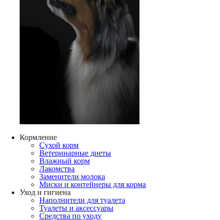
Кормление
Сухой корм
Ветеринарные диеты
Влажный корм
Лакомства
Заменители молока
Миски и контейнеры для корма
Уход и гигиена
Наполнители для туалета
Туалеты и аксессуары
Средства по уходу