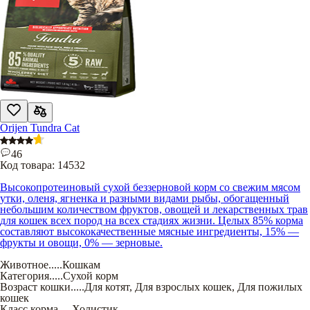
Orijen Tundra Cat
46
Код товара:
14532
Высокопротеиновый сухой беззерновой корм со свежим мясом
утки, оленя, ягненка и разными видами рыбы, обогащенный
небольшим количеством фруктов, овощей и лекарственных трав
для кошек всех пород на всех стадиях жизни. Целых 85% корма
составляют высококачественные мясные ингредиенты, 15% —
фрукты и овощи, 0% — зерновые.
Животное
.....
Кошкам
Категория
.....
Сухой корм
Возраст кошки
.....
Для котят
,
Для взрослых кошек
,
Для пожилых
кошек
Класс корма
.....
Холистик