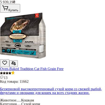
5 939,19
₴
Купить
Oven-Baked Tradition Cat Fish Grain Free
13
Код товара:
11662
Беззерновой высокопротеиновый сухой корм со свежей рыбой,
фруктами и овощами для кошек на всех стадиях жизни.
Животное
.....
Кошкам
Категория
.....
Сухой корм