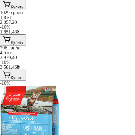
Купить
1029
грн/кг
1,8 кг
2 057,20
-10%
1 851,48
₴
Купить
796
грн/кг
4,5 кг
3 979,40
-10%
3 581,46
₴
Купить
-10%