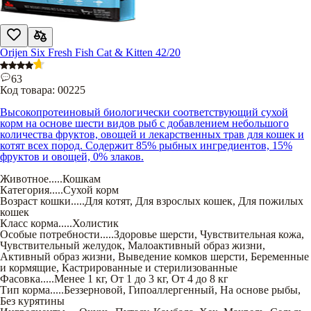
Orijen Six Fresh Fish Cat & Kitten 42/20
63
Код товара:
00225
Высокопротеиновый биологически соответствующий сухой
корм на основе шести видов рыб с добавлением небольшого
количества фруктов, овощей и лекарственных трав для кошек и
котят всех пород. Содержит 85% рыбных ингредиентов, 15%
фруктов и овощей, 0% злаков.
Животное
.....
Кошкам
Категория
.....
Сухой корм
Возраст кошки
.....
Для котят
,
Для взрослых кошек
,
Для пожилых
кошек
Класс корма
.....
Холистик
Особые потребности
.....
Здоровье шерсти
,
Чувствительная кожа
,
Чувствительный желудок
,
Малоактивный образ жизни
,
Активный образ жизни
,
Выведение комков шерсти
,
Беременные
и кормящие
,
Кастрированные и стерилизованные
Фасовка
.....
Менее 1 кг
,
От 1 до 3 кг
,
От 4 до 8 кг
Тип корма
.....
Беззерновой
,
Гипоаллергенный
,
На основе рыбы
,
Без курятины