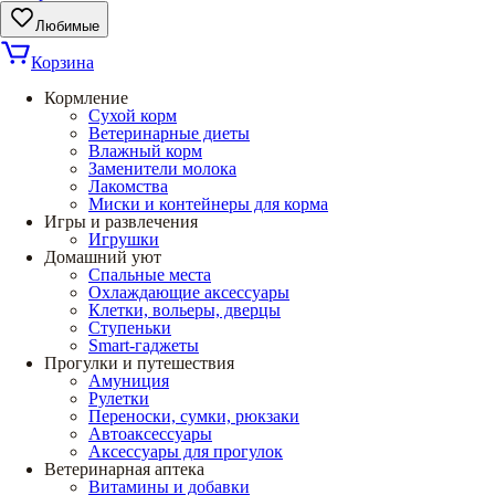
Любимые
Корзина
Кормление
Сухой корм
Ветеринарные диеты
Влажный корм
Заменители молока
Лакомства
Миски и контейнеры для корма
Игры и развлечения
Игрушки
Домашний уют
Спальные места
Охлаждающие аксессуары
Клетки, вольеры, дверцы
Ступеньки
Smart-гаджеты
Прогулки и путешествия
Амуниция
Рулетки
Переноски, сумки, рюкзаки
Автоаксессуары
Аксессуары для прогулок
Ветеринарная аптека
Витамины и добавки