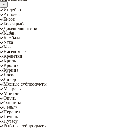
Индейка
Анчоусы
Бизон
Белая рыба
Домашняя птица
Кабан
Камбала
Утка
Коза
Насекомые
Креветки
Криль
Кролик
Курица
Лосось
Ливер
Мясные субпродукты
Макрель
Минтай
Окунь
Оленина
Сельдь
Перепел
Печень
Путасу
Рыбные субпродукты