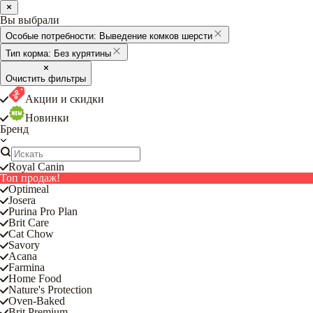
Вы выбрали
Особые потребности:
Выведение комков шерсти
Тип корма:
Без курятины
Очистить фильтры
Акции и скидки
Новинки
Бренд
Royal Canin
Топ продаж!
Optimeal
Josera
Purina Pro Plan
Brit Care
Cat Chow
Savory
Acana
Farmina
Home Food
Nature's Protection
Oven-Baked
Brit Premium