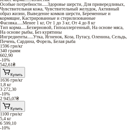
Особые потребности
.....
Здоровье шерсти
,
Для привередливых
,
Чувствительная кожа
,
Чувствительный желудок
,
Активный
образ жизни
,
Выведение комков шерсти
,
Беременные и
кормящие
,
Кастрированные и стерилизованные
Фасовка
.....
Менее 1 кг
,
От 1 до 3 кг
,
От 4 до 8 кг
Тип корма
.....
Беззерновой
,
Гипоаллергенный
,
На основе мяса
,
На основе рыбы
,
Без курятины
Ингредиенты
.....
Утка
,
Ягненок
,
Коза
,
Путасу
,
Оленина
,
Сельдь
,
Печень
,
Сардина
,
Форель
,
Белая рыба
1596
грн/кг
340 грамм
602,90
-10%
542,61
₴
Купить
1636
грн/кг
1,8 кг
3 272,30
-10%
2 945,07
₴
Купить
1100
грн/кг
5,4 кг
6 599,10
-10%