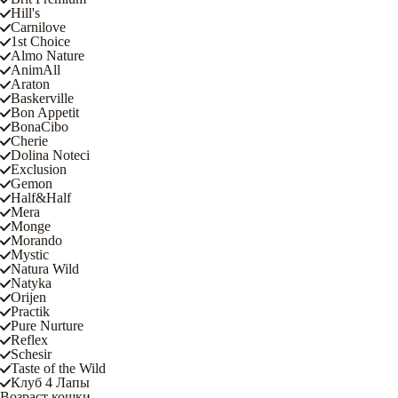
Hill's
Carnilove
1st Choice
Almo Nature
AnimAll
Araton
Baskerville
Bon Appetit
BonaCibo
Cherie
Dolina Noteci
Exclusion
Gemon
Half&Half
Mera
Monge
Morando
Mystic
Natura Wild
Natyka
Orijen
Practik
Pure Nurture
Reflex
Schesir
Taste of the Wild
Клуб 4 Лапы
Возраст кошки