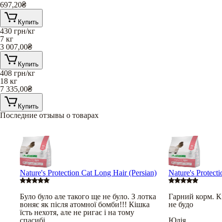
697,20
₴
Купить
430
грн/кг
7 кг
3 007,00
₴
Купить
408
грн/кг
18 кг
7 335,00
₴
Купить
Последние отзывы о товарах
Nature's Protection Cat Long Hair (Persian)
Nature's Protect
Було було але такого ще не було. З лотка
Гарний корм. Кі
воняє як після атомної бомби!!! Кішка
не будо
їсть нехотя, але не ригає і на тому
спасибі…
Юлія