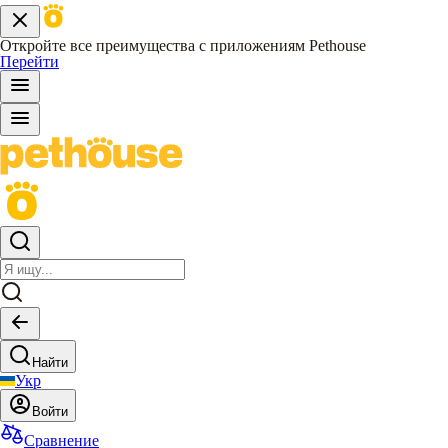
Откройте все преимущества с приложениям Pethouse
Перейти
Найти
Укр
Войти
Сравнение