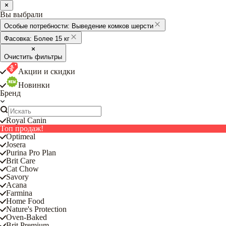
Вы выбрали
Особые потребности:
Выведение комков шерсти
Фасовка:
Более 15 кг
Очистить фильтры
Акции и скидки
Новинки
Бренд
Royal Canin
Топ продаж!
Optimeal
Josera
Purina Pro Plan
Brit Care
Cat Chow
Savory
Acana
Farmina
Home Food
Nature's Protection
Oven-Baked
Brit Premium