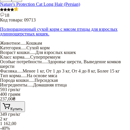
Nature's Protection Cat Long Hair (Persian)
18
Код товара:
09713
Полнорационный сухой корм с мясом птицы для взрослых
длинношерстных кошек.
Животное
.....
Кошкам
Категория
.....
Сухой корм
Возраст кошки
.....
Для взрослых кошек
Класс корма
.....
Суперпремиум
Особые потребности
.....
Здоровье шерсти
,
Выведение комков
шерсти
Фасовка
.....
Менее 1 кг
,
От 1 до 3 кг
,
От 4 до 8 кг
,
Более 15 кг
Тип корма
.....
На основе мяса
Порода кошки
.....
Персидская
Ингредиенты
.....
Домашняя птица
593
грн/кг
400 грамм
237,00
₴
Купить
349
грн/кг
2 кг
1 162,00
-40%