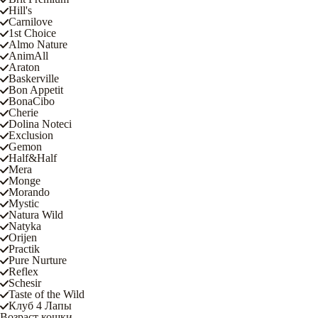
Hill's
Carnilove
1st Choice
Almo Nature
AnimAll
Araton
Baskerville
Bon Appetit
BonaCibo
Cherie
Dolina Noteci
Exclusion
Gemon
Half&Half
Mera
Monge
Morando
Mystic
Natura Wild
Natyka
Orijen
Practik
Pure Nurture
Reflex
Schesir
Taste of the Wild
Клуб 4 Лапы
Возраст кошки