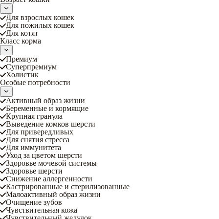
Для взрослых кошек
Для пожилых кошек
Для котят
Класс корма
Премиум
Суперпремиум
Холистик
Особые потребности
Активный образ жизни
Беременные и кормящие
Крупная гранула
Выведение комков шерсти
Для привередливых
Для снятия стресса
Для иммунитета
Уход за цветом шерсти
Здоровье мочевой системы
Здоровье шерсти
Снижение аллергенности
Кастрированные и стерилизованные
Малоактивный образ жизни
Очищение зубов
Чувствительная кожа
Чувствительный желудок