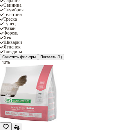
Сардина
Свинина
Скумбрия
Телятина
Треска
Тунец
Фазан
Форель
Хек
Шкварки
Ягненок
Говядина
Очистить фильтры
Показать
(1)
-40%