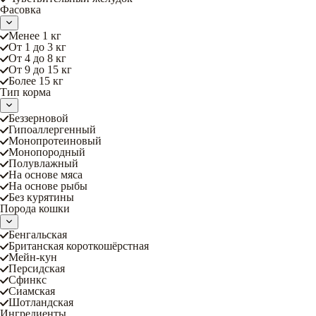
Фасовка
Менее 1 кг
От 1 до 3 кг
От 4 до 8 кг
От 9 до 15 кг
Более 15 кг
Тип корма
Беззерновой
Гипоаллергенный
Монопротеиновый
Монопородный
Полувлажный
На основе мяса
На основе рыбы
Без курятины
Порода кошки
Бенгальская
Британская короткошёрстная
Мейн-кун
Персидская
Сфинкс
Сиамская
Шотландская
Ингредиенты