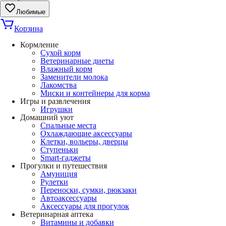
Любимые
Корзина
Кормление
Сухой корм
Ветеринарные диеты
Влажный корм
Заменители молока
Лакомства
Миски и контейнеры для корма
Игры и развлечения
Игрушки
Домашний уют
Спальные места
Охлаждающие аксессуары
Клетки, вольеры, дверцы
Ступеньки
Smart-гаджеты
Прогулки и путешествия
Амуниция
Рулетки
Переноски, сумки, рюкзаки
Автоаксессуары
Аксессуары для прогулок
Ветеринарная аптека
Витамины и добавки