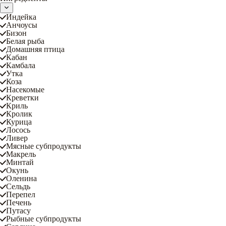
Индейка
Анчоусы
Бизон
Белая рыба
Домашняя птица
Кабан
Камбала
Утка
Коза
Насекомые
Креветки
Криль
Кролик
Курица
Лосось
Ливер
Мясные субпродукты
Макрель
Минтай
Окунь
Оленина
Сельдь
Перепел
Печень
Путасу
Рыбные субпродукты