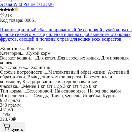
Acana Wild Prairie cat 37/20
218
Код товара:
00051
Полнорационный сбалансированный беззерновой сухой корм на
основе свежего мяса цыпленка и рыбы с добавлением отборных
фруктов, овощей и полезных трав для кошек всех возрастов.
Животное
.....
Кошкам
Категория
.....
Сухой корм
Возраст кошки
.....
Для котят
,
Для взрослых кошек
,
Для пожилых
кошек
Класс корма
.....
Холистик
Особые потребности
.....
Малоактивный образ жизни
,
Активный
образ жизни
,
Выведение комков шерсти
,
Беременные и
кормящие
,
Кастрированные и стерилизованные
Фасовка
.....
Менее 1 кг
,
От 1 до 3 кг
,
От 4 до 8 кг
Тип корма
.....
Беззерновой
,
На основе мяса
,
На основе рыбы
Ингредиенты
.....
Сельдь
,
Ливер
,
Форель
,
Индейка
,
Курица
952
грн/кг
340 грамм
431,60
-25%
323,70
₴
Купить