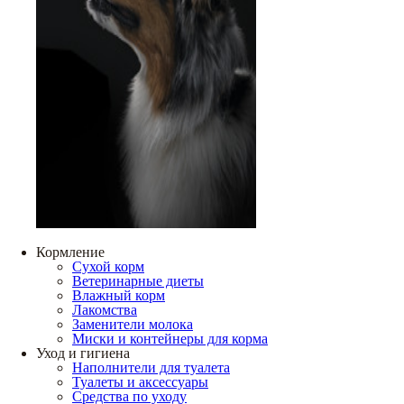
Кормление
Сухой корм
Ветеринарные диеты
Влажный корм
Лакомства
Заменители молока
Миски и контейнеры для корма
Уход и гигиена
Наполнители для туалета
Туалеты и аксессуары
Средства по уходу