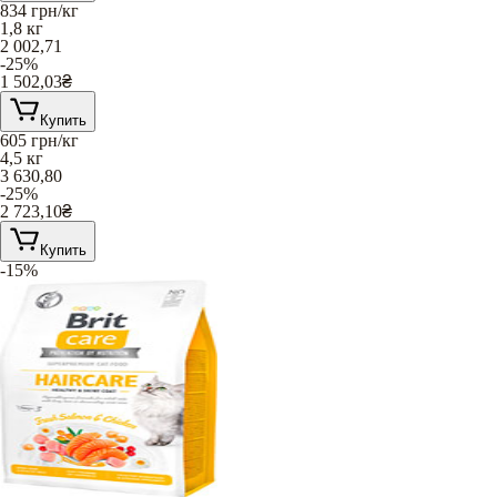
834
грн/кг
1,8 кг
2 002,71
-25%
1 502,03
₴
Купить
605
грн/кг
4,5 кг
3 630,80
-25%
2 723,10
₴
Купить
-15%