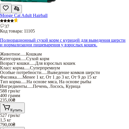
Monge Cat Adult Hairball
37
Код товара:
11105
Полнорационный сухой корм с курицей для выведения шерсти
и нормализации пищеварения у взрослых кошек.
Животное
.....
Кошкам
Категория
.....
Сухой корм
Возраст кошки
.....
Для взрослых кошек
Класс корма
.....
Суперпремиум
Особые потребности
.....
Выведение комков шерсти
Фасовка
.....
Менее 1 кг
,
От 1 до 3 кг
,
От 9 до 15 кг
Тип корма
.....
На основе мяса
,
На основе рыбы
Ингредиенты
.....
Печень
,
Лосось
,
Курица
588
грн/кг
400 грамм
235,00
₴
Купить
527
грн/кг
1,5 кг
790,00
₴