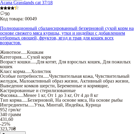
Acana Grasslands cat 37/18
90
Код товара:
00049
Полнорационный сбалансированный беззерновой сухой корм на
основе свежего мяса курицы, утки и индейки с добавлением
отборных овощей, фруктов, ягод и трав для кошек всех
возрастов.
Животное
.....
Кошкам
Категория
.....
Сухой корм
Возраст кошки
.....
Для котят
,
Для взрослых кошек
,
Для пожилых
кошек
Класс корма
.....
Холистик
Особые потребности
.....
Чувствительная кожа
,
Чувствительный
желудок
,
Малоактивный образ жизни
,
Активный образ жизни
,
Выведение комков шерсти
,
Беременные и кормящие
,
Кастрированные и стерилизованные
Фасовка
.....
Менее 1 кг
,
От 1 до 3 кг
,
От 4 до 8 кг
Тип корма
.....
Беззерновой
,
На основе мяса
,
На основе рыбы
Ингредиенты
.....
Утка
,
Минтай
,
Индейка
,
Курица
952
грн/кг
340 грамм
431,60
-25%
323,70
₴