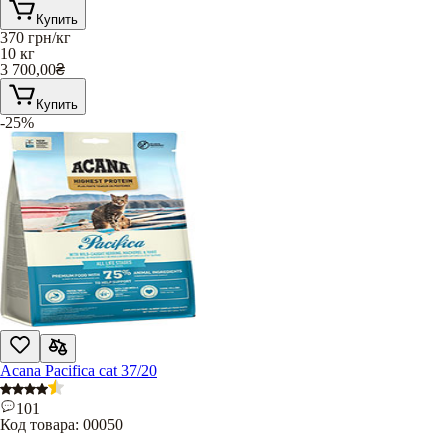
Купить
370
грн/кг
10 кг
3 700,00
₴
Купить
-25%
Acana Pacifica cat 37/20
101
Код товара:
00050