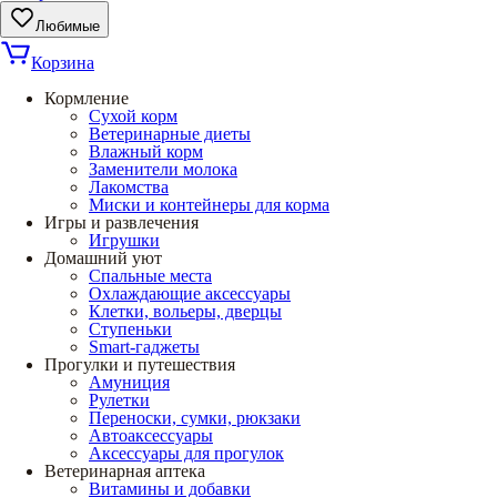
Любимые
Корзина
Кормление
Сухой корм
Ветеринарные диеты
Влажный корм
Заменители молока
Лакомства
Миски и контейнеры для корма
Игры и развлечения
Игрушки
Домашний уют
Спальные места
Охлаждающие аксессуары
Клетки, вольеры, дверцы
Ступеньки
Smart-гаджеты
Прогулки и путешествия
Амуниция
Рулетки
Переноски, сумки, рюкзаки
Автоаксессуары
Аксессуары для прогулок
Ветеринарная аптека
Витамины и добавки