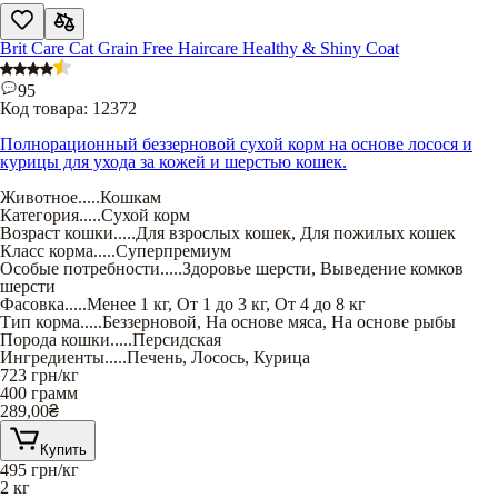
Brit Care Cat Grain Free Haircare Healthy & Shiny Coat
95
Код товара:
12372
Полнорационный беззерновой сухой корм на основе лосося и
курицы для ухода за кожей и шерстью кошек.
Животное
.....
Кошкам
Категория
.....
Сухой корм
Возраст кошки
.....
Для взрослых кошек
,
Для пожилых кошек
Класс корма
.....
Суперпремиум
Особые потребности
.....
Здоровье шерсти
,
Выведение комков
шерсти
Фасовка
.....
Менее 1 кг
,
От 1 до 3 кг
,
От 4 до 8 кг
Тип корма
.....
Беззерновой
,
На основе мяса
,
На основе рыбы
Порода кошки
.....
Персидская
Ингредиенты
.....
Печень
,
Лосось
,
Курица
723
грн/кг
400 грамм
289,00
₴
Купить
495
грн/кг
2 кг