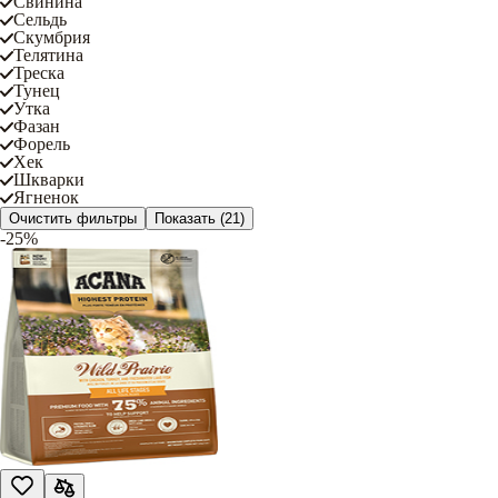
Свинина
Сельдь
Скумбрия
Телятина
Треска
Тунец
Утка
Фазан
Форель
Хек
Шкварки
Ягненок
Очистить фильтры
Показать
(21)
-25%