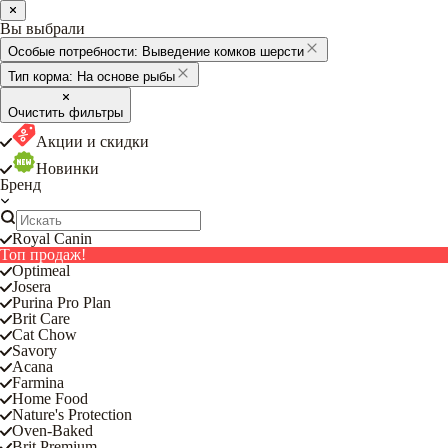
Вы выбрали
Особые потребности:
Выведение комков шерсти
Тип корма:
На основе рыбы
Очистить фильтры
Акции и скидки
Новинки
Бренд
Royal Canin
Топ продаж!
Optimeal
Josera
Purina Pro Plan
Brit Care
Cat Chow
Savory
Acana
Farmina
Home Food
Nature's Protection
Oven-Baked
Brit Premium