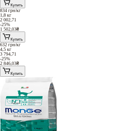
Купить
834
грн/кг
1,8 кг
2 002,71
-25%
1 502,03
₴
Купить
632
грн/кг
4,5 кг
3 794,71
-25%
2 846,03
₴
Купить