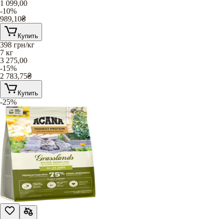
1 099,00
-10%
989,10
₴
Купить
398
грн/кг
7 кг
3 275,00
-15%
2 783,75
₴
Купить
-25%