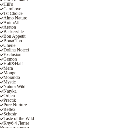
Hill's
Carnilove
1st Choice
Almo Nature
AnimAll
Araton
Baskerville
Bon Appetit
BonaCibo
Cherie
Dolina Noteci
Exclusion
Gemon
Half&Half
Mera
Monge
Morando
Mystic
Natura Wild
Natyka
Orijen
Practik
Pure Nurture
Reflex
Schesir
Taste of the Wild
Клуб 4 Лапы
Возраст кошки