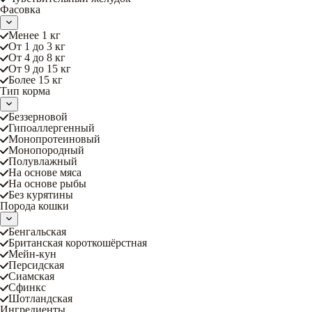
Фасовка
Менее 1 кг
От 1 до 3 кг
От 4 до 8 кг
От 9 до 15 кг
Более 15 кг
Тип корма
Беззерновой
Гипоаллергенный
Монопротеиновый
Монопородный
Полувлажный
На основе мяса
На основе рыбы
Без курятины
Порода кошки
Бенгальская
Британская короткошёрстная
Мейн-кун
Персидская
Сиамская
Сфинкс
Шотландская
Ингредиенты