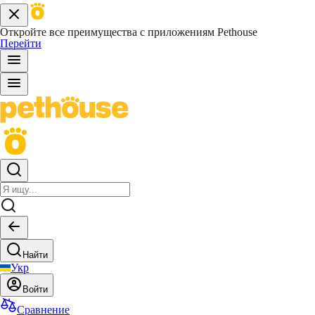
Откройте все преимущества с приложениям Pethouse
Перейти
Найти
Укр
Войти
Сравнение