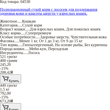
Код товара:
04530
Полнорационный сухой корм с лососем для поддержания
здоровья кожи и красоты шерсти у взрослых кошек.
Животное
.....
Кошкам
Категория
.....
Сухой корм
Возраст кошки
.....
Для взрослых кошек
,
Для пожилых кошек
Класс корма
.....
Суперпремиум
Особые потребности
.....
Здоровье шерсти
,
Чувствительная кожа
Фасовка
.....
Менее 1 кг
,
От 1 до 3 кг
,
От 9 до 15 кг
Тип корма
.....
Гипоаллергенный
,
На основе рыбы
,
Без курятины
Порода кошки
.....
Мейн-кун
,
Персидская
Ингредиенты
.....
Лосось
521
грн/кг
400 грамм
245,20
-15%
208,42
₴
Купить
449
грн/кг
1,5 кг
792,00
-15%
673,20
₴
Купить