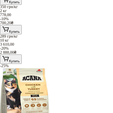
Купить
350
грн/кг
2 кг
778,00
-10%
700,20
₴
Купить
289
грн/кг
10 кг
3 610,00
-20%
2 888,00
₴
Купить
-25%