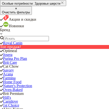
Особые потребности:
Здоровье шерсти
Очистить фильтры
Акции и скидки
Новинки
Бренд
Royal Canin
Топ продаж!
Optimeal
Josera
Purina Pro Plan
Brit Care
Cat Chow
Savory
Acana
Farmina
Home Food
Nature's Protection
Oven-Baked
Brit Premium
Hill's
Carnilove
1st Choice