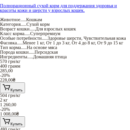
Полнорационный сухой корм для поддержания здоровья и
красоты кожи и шерсти у взрослых кошек.
Животное
.....
Кошкам
Категория
.....
Сухой корм
Возраст кошки
.....
Для взрослых кошек
Класс корма
.....
Суперпремиум
Особые потребности
.....
Здоровье шерсти
,
Чувствительная кожа
Фасовка
.....
Менее 1 кг
,
От 1 до 3 кг
,
От 4 до 8 кг
,
От 9 до 15 кг
Тип корма
.....
На основе мяса
Порода кошки
.....
Персидская
Ингредиенты
.....
Домашняя птица
570
грн/кг
400 грамм
285,00
-20%
228,00
₴
Купить
504
грн/кг
2 кг
1 260,00
-20%
1 008,00
₴
Купить
480
грн/кг