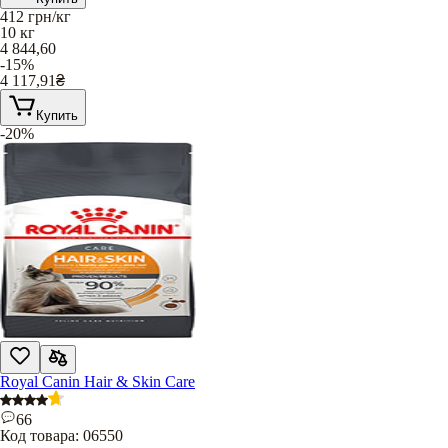
412
грн/кг
10 кг
4 844,60
-15%
4 117,91
₴
Купить
-20%
Royal Canin Hair & Skin Care
66
Код товара:
06550