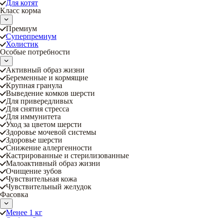
Для котят
Класс корма
Премиум
Суперпремиум
Холистик
Особые потребности
Активный образ жизни
Беременные и кормящие
Крупная гранула
Выведение комков шерсти
Для привередливых
Для снятия стресса
Для иммунитета
Уход за цветом шерсти
Здоровье мочевой системы
Здоровье шерсти
Снижение аллергенности
Кастрированные и стерилизованные
Малоактивный образ жизни
Очищение зубов
Чувствительная кожа
Чувствительный желудок
Фасовка
Менее 1 кг