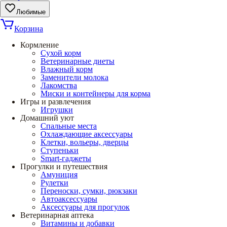
Любимые
Корзина
Кормление
Сухой корм
Ветеринарные диеты
Влажный корм
Заменители молока
Лакомства
Миски и контейнеры для корма
Игры и развлечения
Игрушки
Домашний уют
Спальные места
Охлаждающие аксессуары
Клетки, вольеры, дверцы
Ступеньки
Smart-гаджеты
Прогулки и путешествия
Амуниция
Рулетки
Переноски, сумки, рюкзаки
Автоаксессуары
Аксессуары для прогулок
Ветеринарная аптека
Витамины и добавки