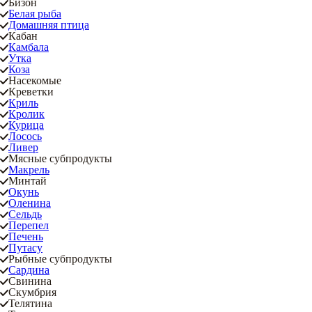
Бизон
Белая рыба
Домашняя птица
Кабан
Камбала
Утка
Коза
Насекомые
Креветки
Криль
Кролик
Курица
Лосось
Ливер
Мясные субпродукты
Макрель
Минтай
Окунь
Оленина
Сельдь
Перепел
Печень
Путасу
Рыбные субпродукты
Сардина
Свинина
Скумбрия
Телятина