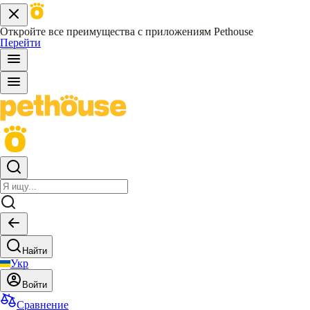
Откройте все преимущества с приложениям Pethouse
Перейти
Найти
Укр
Войти
Сравнение