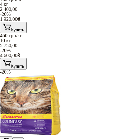
4 кг
2 400,00
-20%
1 920,00
₴
Купить
460
грн/кг
10 кг
5 750,00
-20%
4 600,00
₴
Купить
-20%