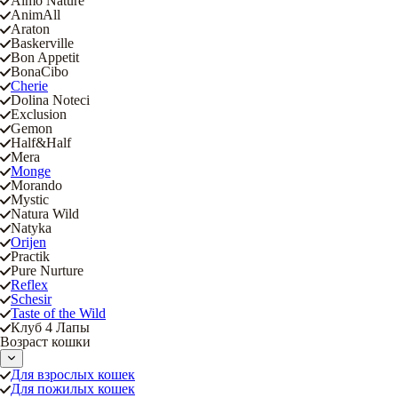
Almo Nature
AnimAll
Araton
Baskerville
Bon Appetit
BonaCibo
Cherie
Dolina Noteci
Exclusion
Gemon
Half&Half
Mera
Monge
Morando
Mystic
Natura Wild
Natyka
Orijen
Practik
Pure Nurture
Reflex
Schesir
Taste of the Wild
Клуб 4 Лапы
Возраст кошки
Для взрослых кошек
Для пожилых кошек