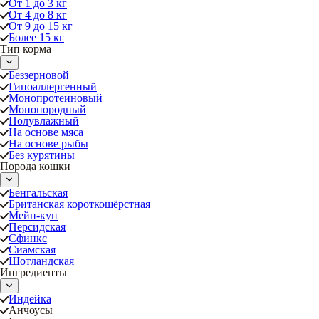
От 1 до 3 кг
От 4 до 8 кг
От 9 до 15 кг
Более 15 кг
Тип корма
Беззерновой
Гипоаллергенный
Монопротеиновый
Монопородный
Полувлажный
На основе мяса
На основе рыбы
Без курятины
Порода кошки
Бенгальская
Британская короткошёрстная
Мейн-кун
Персидская
Сфинкс
Сиамская
Шотландская
Ингредиенты
Индейка
Анчоусы