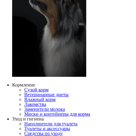
Кормление
Сухой корм
Ветеринарные диеты
Влажный корм
Лакомства
Заменители молока
Миски и контейнеры для корма
Уход и гигиена
Наполнители для туалета
Туалеты и аксессуары
Средства по уходу