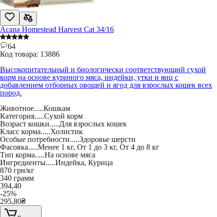
Acana Homestead Harvest Cat 34/16
64
Код товара:
13886
Высокопитательный и биологически соответствующий сухой
корм на основе куриного мяса, индейки, утки и яиц с
добавлением отборных овощей и ягод для взрослых кошек всех
пород.
Животное
.....
Кошкам
Категория
.....
Сухой корм
Возраст кошки
.....
Для взрослых кошек
Класс корма
.....
Холистик
Особые потребности
.....
Здоровье шерсти
Фасовка
.....
Менее 1 кг
,
От 1 до 3 кг
,
От 4 до 8 кг
Тип корма
.....
На основе мяса
Ингредиенты
.....
Индейка
,
Курица
870
грн/кг
340 грамм
394,40
-25%
295,80
₴