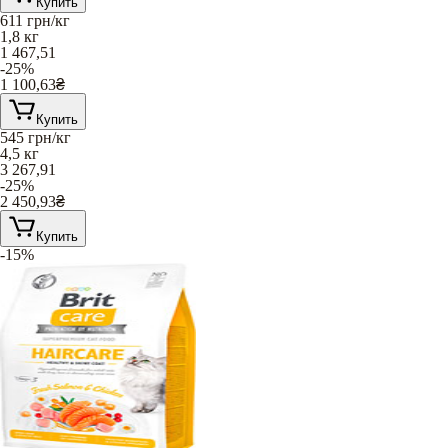
Купить
611
грн/кг
1,8 кг
1 467,51
-25%
1 100,63
₴
Купить
545
грн/кг
4,5 кг
3 267,91
-25%
2 450,93
₴
Купить
-15%