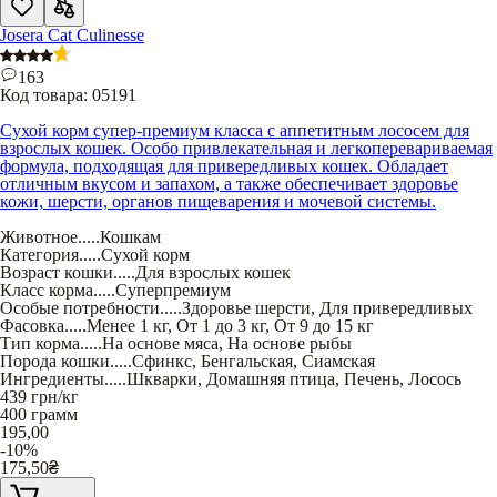
Josera Cat Culinesse
163
Код товара:
05191
Сухой корм супер-премиум класса с аппетитным лососем для
взрослых кошек. Особо привлекательная и легкоперевариваемая
формула, подходящая для привередливых кошек. Обладает
отличным вкусом и запахом, а также обеспечивает здоровье
кожи, шерсти, органов пищеварения и мочевой системы.
Животное
.....
Кошкам
Категория
.....
Сухой корм
Возраст кошки
.....
Для взрослых кошек
Класс корма
.....
Суперпремиум
Особые потребности
.....
Здоровье шерсти
,
Для привередливых
Фасовка
.....
Менее 1 кг
,
От 1 до 3 кг
,
От 9 до 15 кг
Тип корма
.....
На основе мяса
,
На основе рыбы
Порода кошки
.....
Сфинкс
,
Бенгальская
,
Сиамская
Ингредиенты
.....
Шкварки
,
Домашняя птица
,
Печень
,
Лосось
439
грн/кг
400 грамм
195,00
-10%
175,50
₴