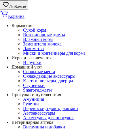
Любимые
Корзина
Кормление
Сухой корм
Ветеринарные диеты
Влажный корм
Заменители молока
Лакомства
Миски и контейнеры для корма
Игры и развлечения
Игрушки
Домашний уют
Спальные места
Охлаждающие аксессуары
Клетки, вольеры, дверцы
Ступеньки
Smart-гаджеты
Прогулки и путешествия
Амуниция
Рулетки
Переноски, сумки, рюкзаки
Автоаксессуары
Аксессуары для прогулок
Ветеринарная аптека
Витамины и добавки