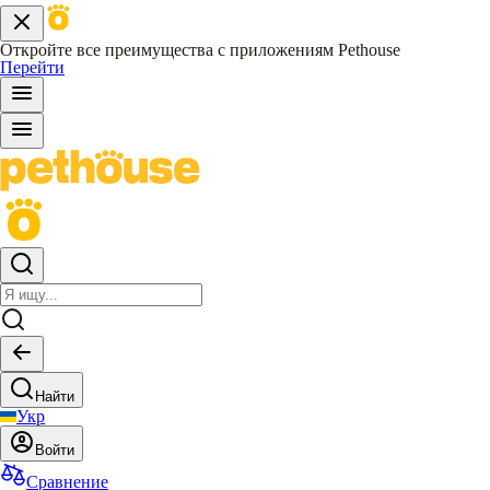
Откройте все преимущества с приложениям Pethouse
Перейти
Найти
Укр
Войти
Сравнение