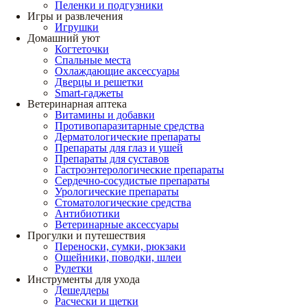
Пеленки и подгузники
Игры и развлечения
Игрушки
Домашний уют
Когтеточки
Спальные места
Охлаждающие аксессуары
Дверцы и решетки
Smart-гаджеты
Ветеринарная аптека
Витамины и добавки
Противопаразитарные средства
Дерматологические препараты
Препараты для глаз и ушей
Препараты для суставов
Гастроэнтерологические препараты
Сердечно-сосудистые препараты
Урологические препараты
Стоматологические средства
Антибиотики
Ветеринарные аксессуары
Прогулки и путешествия
Переноски, сумки, рюкзаки
Ошейники, поводки, шлеи
Рулетки
Инструменты для ухода
Дешеддеры
Расчески и щетки