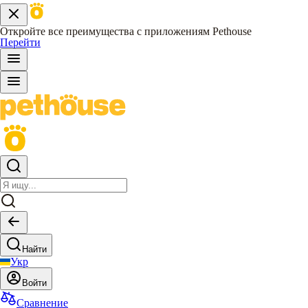
Откройте все преимущества с приложениям Pethouse
Перейти
Найти
Укр
Войти
Сравнение