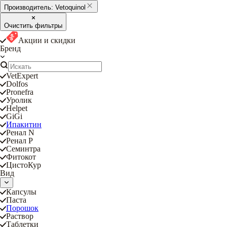
Производитель:
Vetoquinol
Очистить фильтры
Акции и скидки
Бренд
VetExpert
Dolfos
Pronefra
Уролик
Helpet
GiGi
Ипакитин
Ренал N
Ренал P
Семинтра
Фитокот
ЦистоКур
Вид
Капсулы
Паста
Порошок
Раствор
Таблетки