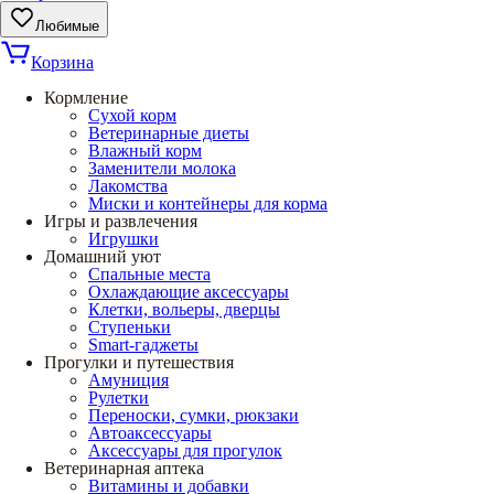
Любимые
Корзина
Кормление
Сухой корм
Ветеринарные диеты
Влажный корм
Заменители молока
Лакомства
Миски и контейнеры для корма
Игры и развлечения
Игрушки
Домашний уют
Спальные места
Охлаждающие аксессуары
Клетки, вольеры, дверцы
Ступеньки
Smart-гаджеты
Прогулки и путешествия
Амуниция
Рулетки
Переноски, сумки, рюкзаки
Автоаксессуары
Аксессуары для прогулок
Ветеринарная аптека
Витамины и добавки