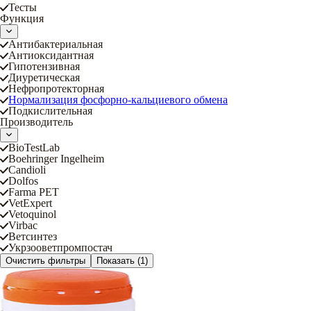
Тесты
Функция
Антибактериальная
Антиоксидантная
Гипотензивная
Диуретическая
Нефропротекторная
Нормализация фосфорно-кальциевого обмена
Подкислительная
Производитель
BioTestLab
Boehringer Ingelheim
Candioli
Dolfos
Farma PET
VetExpert
Vetoquinol
Virbac
Ветсинтез
Укрзооветпромпостач
Очистить фильтры
Показать
(1)