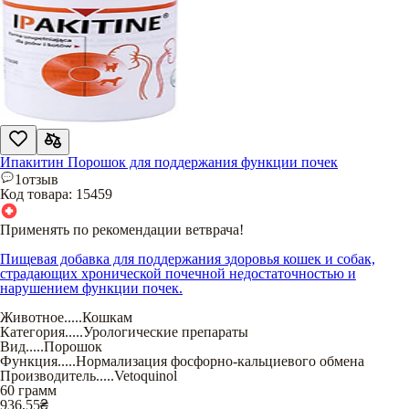
Ипакитин Порошок для поддержания функции почек
1
отзыв
Код товара:
15459
Применять по рекомендации ветврача!
Пищевая добавка для поддержания здоровья кошек и собак,
страдающих хронической почечной недостаточностью и
нарушением функции почек.
Животное
.....
Кошкам
Категория
.....
Урологические препараты
Вид
.....
Порошок
Функция
.....
Нормализация фосфорно-кальциевого обмена
Производитель
.....
Vetoquinol
60 грамм
936,55
₴