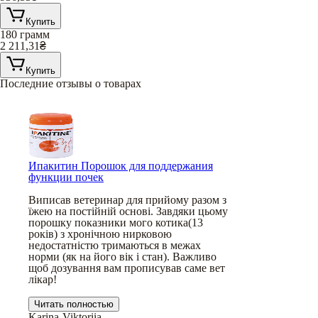
Купить
180 грамм
2 211,31
₴
Купить
Последние отзывы о товарах
Ипакитин Порошок для поддержания
функции почек
Виписав ветеринар для прийому разом з
їжею на постійній основі. Завдяки цьому
порошку показники мого котика(13
років) з хронічною нирковою
недостатністю тримаються в межах
норми (як на його вік і стан). Важливо
щоб дозування вам прописував саме вет
лікар!
Читать полностью
Karina-Viktoriia