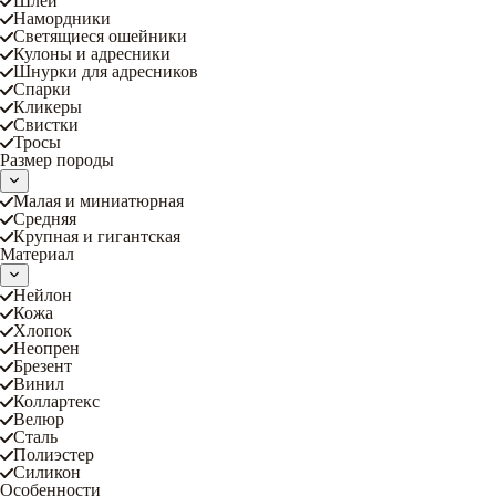
Шлеи
Намордники
Светящиеся ошейники
Кулоны и адресники
Шнурки для адресников
Спарки
Кликеры
Свистки
Тросы
Размер породы
Малая и миниатюрная
Средняя
Крупная и гигантская
Материал
Нейлон
Кожа
Хлопок
Неопрен
Брезент
Винил
Коллартекс
Велюр
Сталь
Полиэстер
Силикон
Особенности