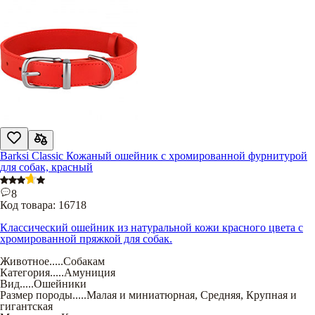
Barksi Classic Кожаный ошейник с хромированной фурнитурой
для собак, красный
8
Код товара:
16718
Классический ошейник из натуральной кожи красного цвета с
хромированной пряжкой для собак.
Животное
.....
Собакам
Категория
.....
Амуниция
Вид
.....
Ошейники
Размер породы
.....
Малая и миниатюрная
,
Средняя
,
Крупная и
гигантская