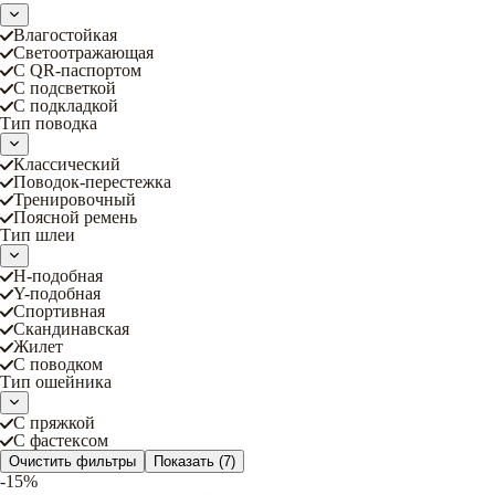
Влагостойкая
Светоотражающая
С QR-паспортом
С подсветкой
С подкладкой
Тип поводка
Классический
Поводок-перестежка
Тренировочный
Поясной ремень
Тип шлеи
Н-подобная
Y-подобная
Спортивная
Скандинавская
Жилет
С поводком
Тип ошейника
С пряжкой
С фастексом
Очистить фильтры
Показать
(7)
-15%