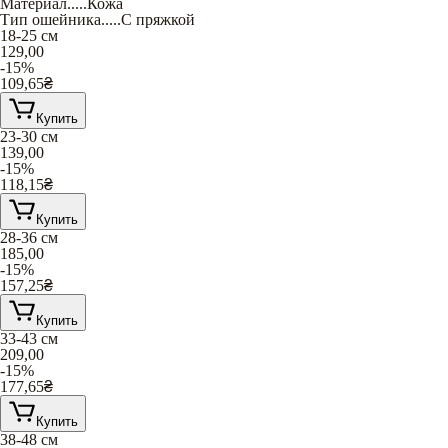
Материал
.....
Кожа
Тип ошейника
.....
С пряжкой
18-25 см
129,00
-15%
109,65
₴
Купить
23-30 см
139,00
-15%
118,15
₴
Купить
28-36 см
185,00
-15%
157,25
₴
Купить
33-43 см
209,00
-15%
177,65
₴
Купить
38-48 см