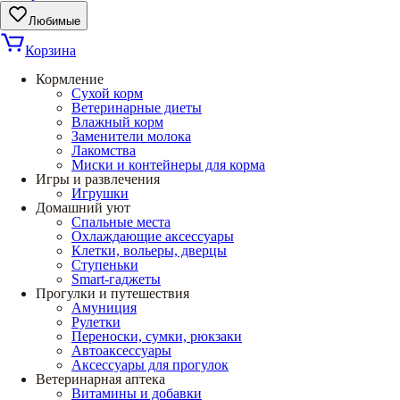
Любимые
Корзина
Кормление
Сухой корм
Ветеринарные диеты
Влажный корм
Заменители молока
Лакомства
Миски и контейнеры для корма
Игры и развлечения
Игрушки
Домашний уют
Спальные места
Охлаждающие аксессуары
Клетки, вольеры, дверцы
Ступеньки
Smart-гаджеты
Прогулки и путешествия
Амуниция
Рулетки
Переноски, сумки, рюкзаки
Автоаксессуары
Аксессуары для прогулок
Ветеринарная аптека
Витамины и добавки