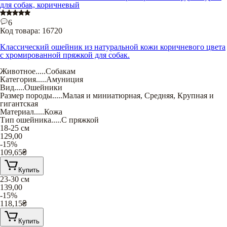
для собак, коричневый
6
Код товара:
16720
Классический ошейник из натуральной кожи коричневого цвета
с хромированной пряжкой для собак.
Животное
.....
Собакам
Категория
.....
Амуниция
Вид
.....
Ошейники
Размер породы
.....
Малая и миниатюрная
,
Средняя
,
Крупная и
гигантская
Материал
.....
Кожа
Тип ошейника
.....
С пряжкой
18-25 см
129,00
-15%
109,65
₴
Купить
23-30 см
139,00
-15%
118,15
₴
Купить