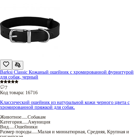
Barksi Classic Кожаный ошейник с хромированной фурнитурой
для собак, черный
7
Код товара:
16716
Классический ошейник из натуральной кожи черного цвета с
хромированной пряжкой для собак.
Животное
.....
Собакам
Категория
.....
Амуниция
Вид
.....
Ошейники
Размер породы
.....
Малая и миниатюрная
,
Средняя
,
Крупная и
гигантская