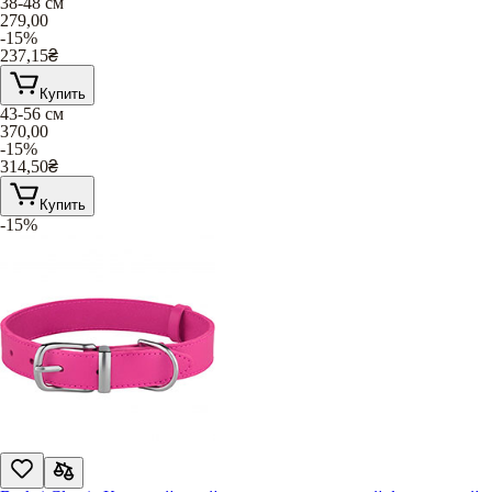
38-48 см
279,00
-15%
237,15
₴
Купить
43-56 см
370,00
-15%
314,50
₴
Купить
-15%