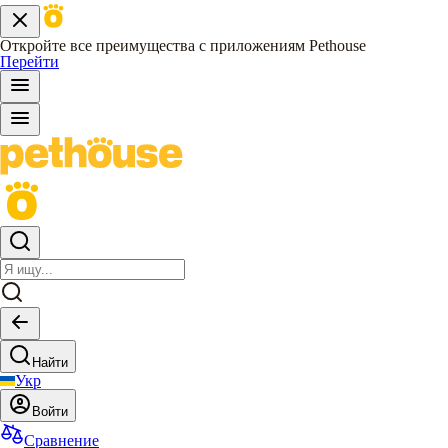
Откройте все преимущества с приложениям Pethouse
Перейти
Найти
Укр
Войти
Сравнение