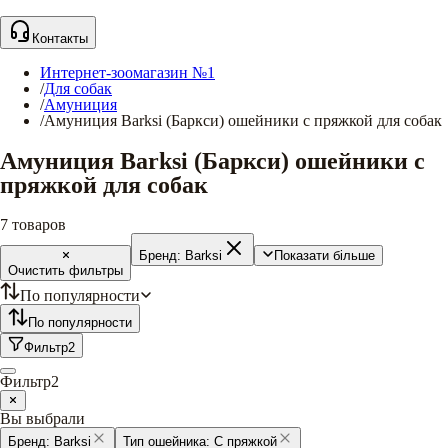
Контакты
Интернет-зоомагазин №1
/
Для собак
/
Амуниция
/
Амуниция Barksi (Баркси) ошейники с пряжкой для собак
Амуниция Barksi (Баркси) ошейники с
пряжкой для собак
7
товаров
Бренд:
Barksi
Показати більше
Очистить фильтры
По популярности
По популярности
Фильтр
2
Фильтр
2
Вы выбрали
Бренд:
Barksi
Тип ошейника:
С пряжкой