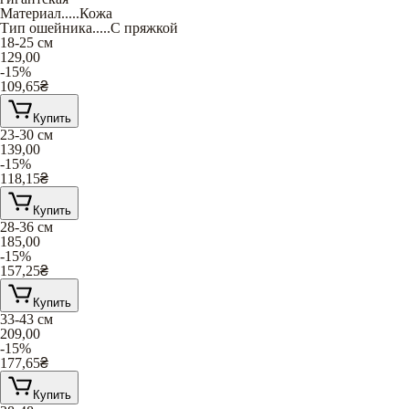
Материал
.....
Кожа
Тип ошейника
.....
С пряжкой
18-25 см
129,00
-15%
109,65
₴
Купить
23-30 см
139,00
-15%
118,15
₴
Купить
28-36 см
185,00
-15%
157,25
₴
Купить
33-43 см
209,00
-15%
177,65
₴
Купить