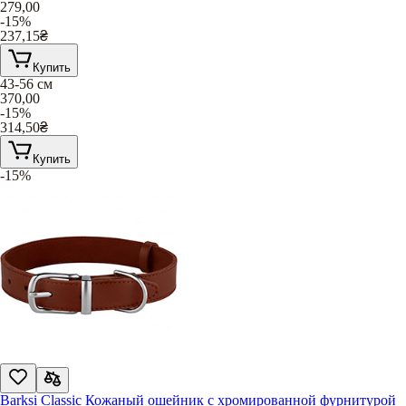
279,00
-15%
237,15
₴
Купить
43-56 см
370,00
-15%
314,50
₴
Купить
-15%
Barksi Classic Кожаный ошейник с хромированной фурнитурой