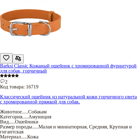
Barksi Classic Кожаный ошейник с хромированной фурнитурой
для собак, горчичный
2
Код товара:
16719
Классический ошейник из натуральной кожи горчичного цвета
с хромированной пряжкой для собак.
Животное
.....
Собакам
Категория
.....
Амуниция
Вид
.....
Ошейники
Размер породы
.....
Малая и миниатюрная
,
Средняя
,
Крупная и
гигантская
Материал
.....
Кожа