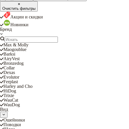
Очистить фильтры
Акции и скидки
Новинки
Бренд
Max & Molly
Maogoublue
Barksi
AiryVest
Bronzedog
Collar
Dexas
Evolutor
Ferplast
Harley and Cho
HiDog
Trixie
WauCat
WauDog
Вид
Ошейники
Поводки