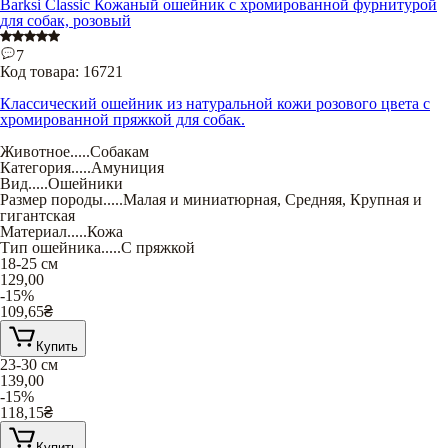
Barksi Classic Кожаный ошейник с хромированной фурнитурой
для собак, розовый
7
Код товара:
16721
Классический ошейник из натуральной кожи розового цвета с
хромированной пряжкой для собак.
Животное
.....
Собакам
Категория
.....
Амуниция
Вид
.....
Ошейники
Размер породы
.....
Малая и миниатюрная
,
Средняя
,
Крупная и
гигантская
Материал
.....
Кожа
Тип ошейника
.....
С пряжкой
18-25 см
129,00
-15%
109,65
₴
Купить
23-30 см
139,00
-15%
118,15
₴
Купить