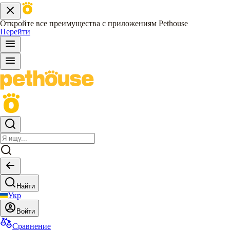
Откройте все преимущества с приложениям Pethouse
Перейти
Найти
Укр
Войти
Сравнение