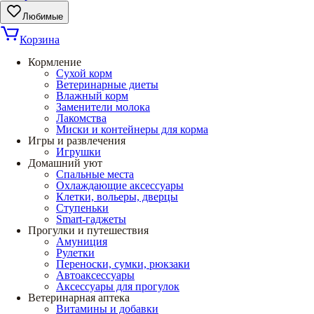
Любимые
Корзина
Кормление
Сухой корм
Ветеринарные диеты
Влажный корм
Заменители молока
Лакомства
Миски и контейнеры для корма
Игры и развлечения
Игрушки
Домашний уют
Спальные места
Охлаждающие аксессуары
Клетки, вольеры, дверцы
Ступеньки
Smart-гаджеты
Прогулки и путешествия
Амуниция
Рулетки
Переноски, сумки, рюкзаки
Автоаксессуары
Аксессуары для прогулок
Ветеринарная аптека
Витамины и добавки