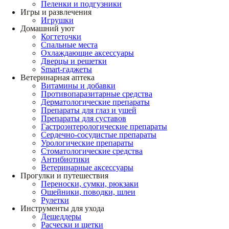
Пеленки и подгузники
Игры и развлечения
Игрушки
Домашний уют
Когтеточки
Спальные места
Охлаждающие аксессуары
Дверцы и решетки
Smart-гаджеты
Ветеринарная аптека
Витамины и добавки
Противопаразитарные средства
Дерматологические препараты
Препараты для глаз и ушей
Препараты для суставов
Гастроэнтерологические препараты
Сердечно-сосудистые препараты
Урологические препараты
Стоматологические средства
Антибиотики
Ветеринарные аксессуары
Прогулки и путешествия
Переноски, сумки, рюкзаки
Ошейники, поводки, шлеи
Рулетки
Инструменты для ухода
Дешеддеры
Расчески и щетки