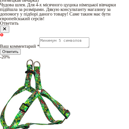
(
Немецкая овчарка
)
Чудова шлея. Для 4-х місячного цуцика німецької вівчарки
підійшла за розмірами. Дякую консультанту магазину за
допомогу у підборі даного товару! Саме таким має бути
європейскький серсів!
Ответить
Ваш комментарий
*
Ответить
-20%