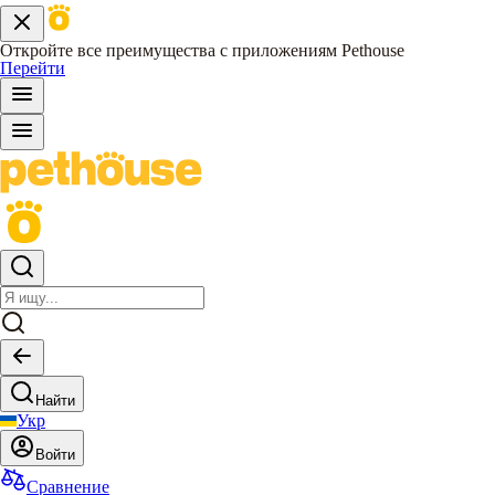
Откройте все преимущества с приложениям Pethouse
Перейти
Найти
Укр
Войти
Сравнение