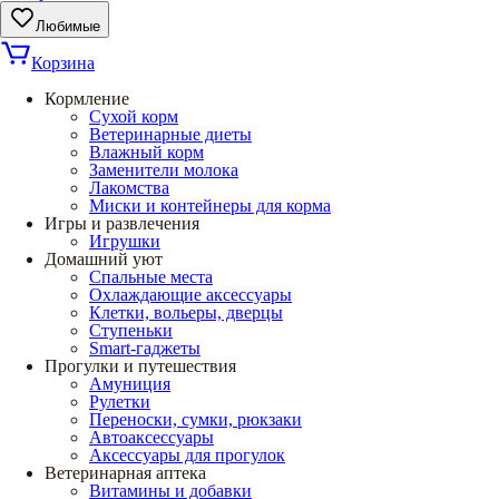
Любимые
Корзина
Кормление
Сухой корм
Ветеринарные диеты
Влажный корм
Заменители молока
Лакомства
Миски и контейнеры для корма
Игры и развлечения
Игрушки
Домашний уют
Спальные места
Охлаждающие аксессуары
Клетки, вольеры, дверцы
Ступеньки
Smart-гаджеты
Прогулки и путешествия
Амуниция
Рулетки
Переноски, сумки, рюкзаки
Автоаксессуары
Аксессуары для прогулок
Ветеринарная аптека
Витамины и добавки