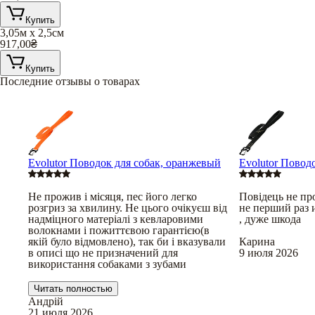
Купить
3,05м х 2,5см
917,00
₴
Купить
Последние отзывы о товарах
Evolutor Поводок для собак, оранжевый
Evolutor Повод
Не прожив і місяця, пес його легко
Повідець не пр
розгриз за хвилину. Не цього очікуєш від
не перший раз 
надміцного матеріалі з кевларовими
, дуже шкода
волокнами і пожиттєвою гарантією(в
якій було відмовлено), так би і вказували
Карина
в описі що не призначений для
9 июля 2026
використання собаками з зубами
Читать полностью
Андрій
21 июля 2026