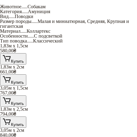
Животное
.....
Собакам
Категория
.....
Амуниция
Вид
.....
Поводки
Размер породы
.....
Малая и миниатюрная
,
Средняя
,
Крупная и
гигантская
Материал
.....
Коллартекс
Особенности
.....
С подсветкой
Тип поводка
.....
Классический
1,83м х 1,5см
580,00
₴
Купить
1,83м х 2см
661,00
₴
Купить
3,05м х 1,5см
767,00
₴
Купить
1,83м х 2,5см
794,00
₴
Купить
3,05м х 2см
840,00
₴