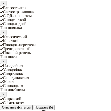
Влагостойкая
Светоотражающая
С QR-паспортом
С подсветкой
С подкладкой
Тип поводка
Классический
Короткий
Поводок-перестежка
Тренировочный
Поясной ремень
Тип шлеи
Н-подобная
Y-подобная
Спортивная
Скандинавская
Жилет
С поводком
Тип ошейника
С пряжкой
С фастексом
Очистить фильтры
Показать
(5)