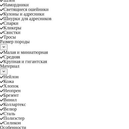
Шлеи
Намордники
Светящиеся ошейники
Кулоны и адресники
Шнурки для адресников
Спарки
Кликеры
Свистки
Тросы
Размер породы
Малая и миниатюрная
Средняя
Крупная и гигантская
Материал
Нейлон
Кожа
Хлопок
Неопрен
Брезент
Винил
Коллартекс
Велюр
Сталь
Полиэстер
Силикон
Особенности