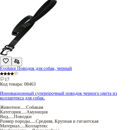
Evolutor Поводок для собак, черный
17
Код товара:
08463
Инновационный суперпрочный поводок черного цвета из
коллартекса для собак.
Животное
.....
Собакам
Категория
.....
Амуниция
Вид
.....
Поводки
Размер породы
.....
Средняя
,
Крупная и гигантская
Материал
.....
Коллартекс