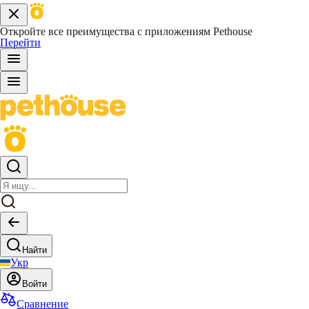
Откройте все преимущества с приложениям Pethouse
Перейти
Найти
Укр
Войти
Сравнение