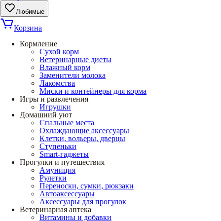
Любимые
Корзина
Кормление
Сухой корм
Ветеринарные диеты
Влажный корм
Заменители молока
Лакомства
Миски и контейнеры для корма
Игры и развлечения
Игрушки
Домашний уют
Спальные места
Охлаждающие аксессуары
Клетки, вольеры, дверцы
Ступеньки
Smart-гаджеты
Прогулки и путешествия
Амуниция
Рулетки
Переноски, сумки, рюкзаки
Автоаксессуары
Аксессуары для прогулок
Ветеринарная аптека
Витамины и добавки