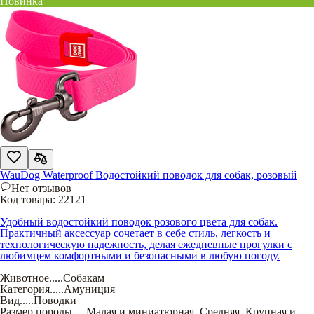
Новинка
WauDog Waterproof Водостойкий поводок для собак, розовый
Нет отзывов
Код товара:
22121
Удобный водостойкий поводок розового цвета для собак.
Практичный аксессуар сочетает в себе стиль, легкость и
технологическую надежность, делая ежедневные прогулки с
любимцем комфортными и безопасными в любую погоду.
Животное
.....
Собакам
Категория
.....
Амуниция
Вид
.....
Поводки
Размер породы
.....
Малая и миниатюрная
,
Средняя
,
Крупная и