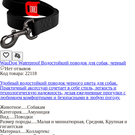
WauDog Waterproof Водостойкий поводок для собак, черный
Нет отзывов
Код товара:
22118
Удобный водостойкий поводок черного цвета для собак.
Практичный аксессуар сочетает в себе стиль, легкость и
технологическую надежность, делая ежедневные прогулки с
любимцем комфортными и безопасными в любую погоду.
Животное
.....
Собакам
Категория
.....
Амуниция
Вид
.....
Поводки
Размер породы
.....
Малая и миниатюрная
,
Средняя
,
Крупная и
гигантская
Материал
.....
Коллартекс