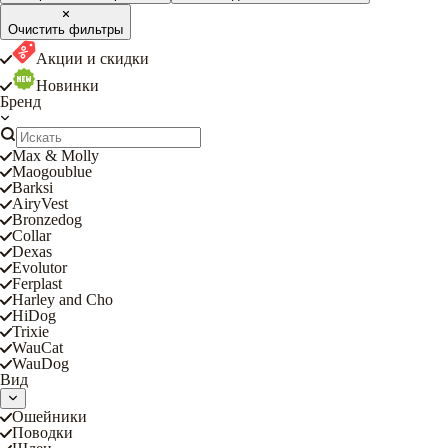
Очистить фильтры
Акции и скидки
Новинки
Бренд
Max & Molly
Maogoublue
Barksi
AiryVest
Bronzedog
Collar
Dexas
Evolutor
Ferplast
Harley and Cho
HiDog
Trixie
WauCat
WauDog
Вид
Ошейники
Поводки