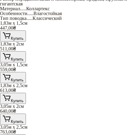
гигантская
Материал
.....
Коллартекс
Особенности
.....
Влагостойкая
Тип поводка
.....
Классический
1,83м х 1,5см
447,00
₴
Купить
1,83м х 2см
511,00
₴
Купить
3,05м х 1,5см
559,00
₴
Купить
1,83м х 2,5см
613,00
₴
Купить
3,05м х 2см
640,00
₴
Купить
3,05м х 2,5см
763,00
₴