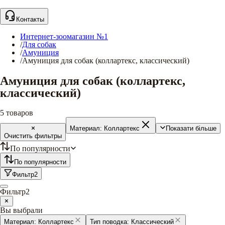
Контакты
Интернет-зоомагазин №1
/
Для собак
/
Амуниция
/
Амуниция для собак (коллартекс, классический)
Амуниция для собак (коллартекс,
классический)
5
товаров
Материал:
Коллартекс
Показати більше
Очистить фильтры
По популярности
По популярности
Фильтр
2
Фильтр
2
Вы выбрали
Материал:
Коллартекс
Тип поводка:
Классический