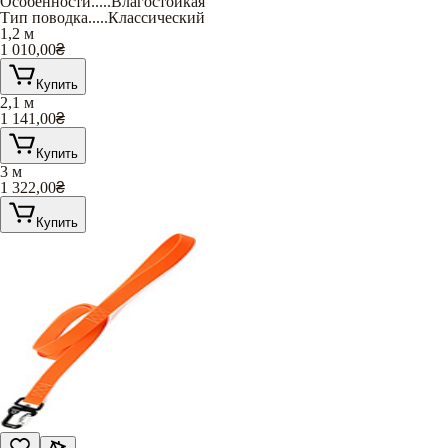
Особенности
.....
Влагостойкая
Тип поводка
.....
Классический
1,2 м
1 010,00
₴
Купить
2,1 м
1 141,00
₴
Купить
3 м
1 322,00
₴
Купить