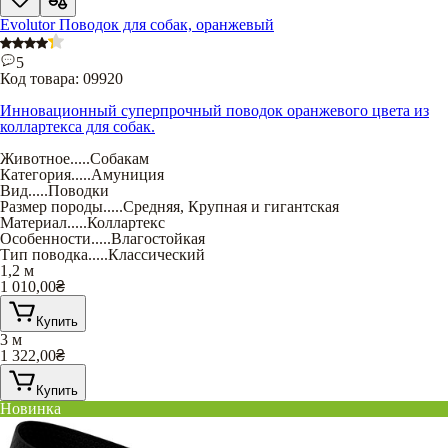
Evolutor Поводок для собак, оранжевый
5
Код товара:
09920
Инновационный суперпрочный поводок оранжевого цвета из
коллартекса для собак.
Животное
.....
Собакам
Категория
.....
Амуниция
Вид
.....
Поводки
Размер породы
.....
Средняя
,
Крупная и гигантская
Материал
.....
Коллартекс
Особенности
.....
Влагостойкая
Тип поводка
.....
Классический
1,2 м
1 010,00
₴
Купить
3 м
1 322,00
₴
Купить
Новинка