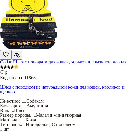
Collar Шлея с поводком для кошек, хорьков и грызунов, черная
6
Код товара:
11868
Шлея с поводком из натуральной кожи для кошек, кроликов и
щенков.
Животное
.....
Собакам
Категория
.....
Амуниция
Вид
.....
Шлеи
Размер породы
.....
Малая и миниатюрная
Материал
.....
Кожа
Тип шлеи
.....
Н-подобная
,
С поводком
1 шт