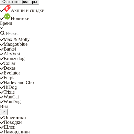
Очистить фильтры
Акции и скидки
Новинки
Бренд
Max & Molly
Maogoublue
Barksi
AiryVest
Bronzedog
Collar
Dexas
Evolutor
Ferplast
Harley and Cho
HiDog
Trixie
WauCat
WauDog
Вид
Ошейники
Поводки
Шлеи
Намордники