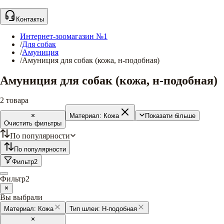
Контакты
Интернет-зоомагазин №1
/
Для собак
/
Амуниция
/
Амуниция для собак (кожа, н-подобная)
Амуниция для собак (кожа, н-подобная)
2
товара
Материал:
Кожа
Показати більше
Очистить фильтры
По популярности
По популярности
Фильтр
2
Фильтр
2
Вы выбрали
Материал:
Кожа
Тип шлеи:
Н-подобная