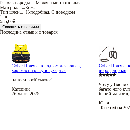
Размер породы
.....
Малая и миниатюрная
Материал
.....
Кожа
Тип шлеи
.....
Н-подобная
,
С поводком
1 шт
585,00
₴
Сообщить о наличии
Последние отзывы о товарах
Collar Шлея с поводком для кошек,
Collar Шлея с 
хорьков и грызунов, черная
пород, черная
написи російською?
Чому у Вас таки
Катерина
багато чого куп
26 марта 2026
інший магазин,
Юлія
10 сентября 20