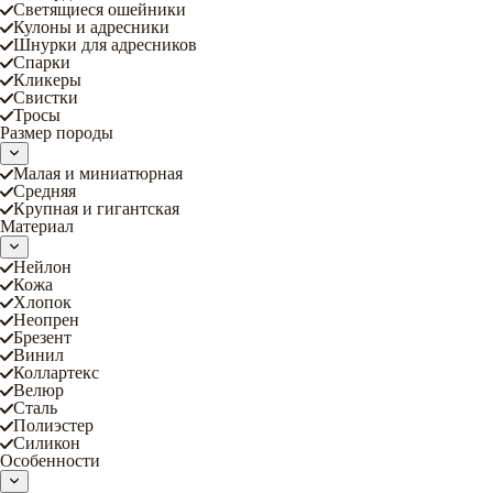
Светящиеся ошейники
Кулоны и адресники
Шнурки для адресников
Спарки
Кликеры
Свистки
Тросы
Размер породы
Малая и миниатюрная
Средняя
Крупная и гигантская
Материал
Нейлон
Кожа
Хлопок
Неопрен
Брезент
Винил
Коллартекс
Велюр
Сталь
Полиэстер
Силикон
Особенности