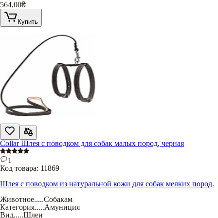
564,00
₴
Купить
Collar Шлея с поводком для собак малых пород, черная
1
Код товара:
11869
Шлея с поводком из натуральной кожи для собак мелких пород.
Животное
.....
Собакам
Категория
.....
Амуниция
Вид
.....
Шлеи