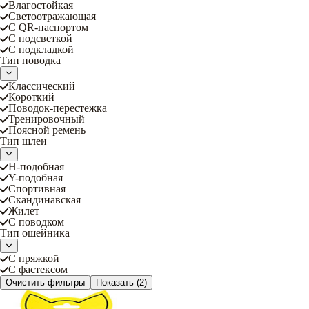
Влагостойкая
Светоотражающая
С QR-паспортом
С подсветкой
С подкладкой
Тип поводка
Классический
Короткий
Поводок-перестежка
Тренировочный
Поясной ремень
Тип шлеи
Н-подобная
Y-подобная
Спортивная
Скандинавская
Жилет
С поводком
Тип ошейника
С пряжкой
С фастексом
Очистить фильтры
Показать
(2)