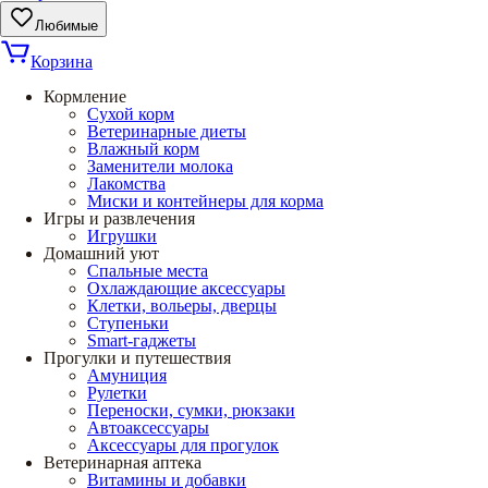
Любимые
Корзина
Кормление
Сухой корм
Ветеринарные диеты
Влажный корм
Заменители молока
Лакомства
Миски и контейнеры для корма
Игры и развлечения
Игрушки
Домашний уют
Спальные места
Охлаждающие аксессуары
Клетки, вольеры, дверцы
Ступеньки
Smart-гаджеты
Прогулки и путешествия
Амуниция
Рулетки
Переноски, сумки, рюкзаки
Автоаксессуары
Аксессуары для прогулок
Ветеринарная аптека
Витамины и добавки