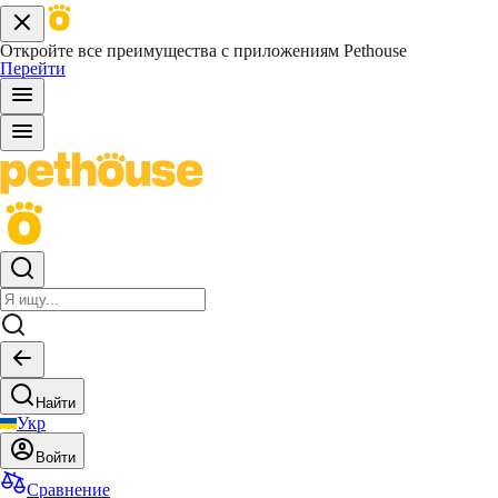
Откройте все преимущества с приложениям Pethouse
Перейти
Найти
Укр
Войти
Сравнение