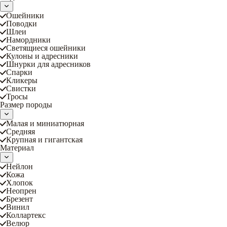
Ошейники
Поводки
Шлеи
Намордники
Светящиеся ошейники
Кулоны и адресники
Шнурки для адресников
Спарки
Кликеры
Свистки
Тросы
Размер породы
Малая и миниатюрная
Средняя
Крупная и гигантская
Материал
Нейлон
Кожа
Хлопок
Неопрен
Брезент
Винил
Коллартекс
Велюр