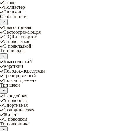
Сталь
Полиэстер
Силикон
Особенности
Влагостойкая
Светоотражающая
С QR-паспортом
С подсветкой
С подкладкой
Тип поводка
Классический
Короткий
Поводок-перестежка
Тренировочный
Поясной ремень
Тип шлеи
Н-подобная
Y-подобная
Спортивная
Скандинавская
Жилет
С поводком
Тип ошейника