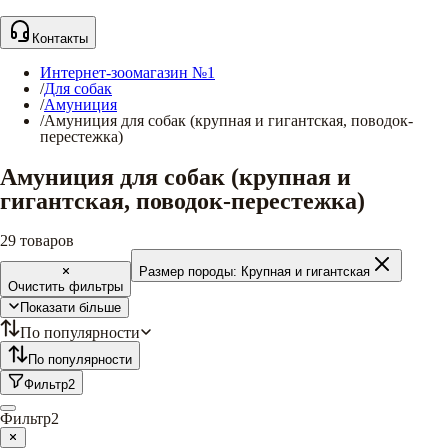
Контакты
Интернет-зоомагазин №1
/
Для собак
/
Амуниция
/
Амуниция для собак (крупная и гигантская, поводок-
перестежка)
Амуниция для собак (крупная и
гигантская, поводок-перестежка)
29
товаров
Размер породы:
Крупная и гигантская
Очистить фильтры
Показати більше
По популярности
По популярности
Фильтр
2
Фильтр
2