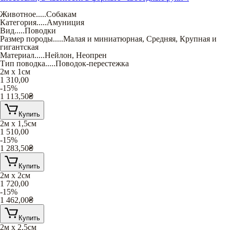
Животное
.....
Собакам
Категория
.....
Амуниция
Вид
.....
Поводки
Размер породы
.....
Малая и миниатюрная
,
Средняя
,
Крупная и
гигантская
Материал
.....
Нейлон
,
Неопрен
Тип поводка
.....
Поводок-перестежка
2м х 1см
1 310,00
-15%
1 113,50
₴
Купить
2м х 1,5см
1 510,00
-15%
1 283,50
₴
Купить
2м х 2см
1 720,00
-15%
1 462,00
₴
Купить
2м х 2,5см