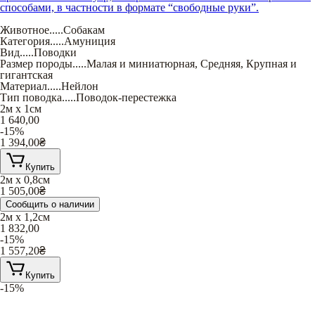
способами, в частности в формате “свободные руки”.
Животное
.....
Собакам
Категория
.....
Амуниция
Вид
.....
Поводки
Размер породы
.....
Малая и миниатюрная
,
Средняя
,
Крупная и
гигантская
Материал
.....
Нейлон
Тип поводка
.....
Поводок-перестежка
2м х 1см
1 640,00
-15%
1 394,00
₴
Купить
2м х 0,8см
1 505,00
₴
Сообщить о наличии
2м х 1,2см
1 832,00
-15%
1 557,20
₴
Купить
-15%