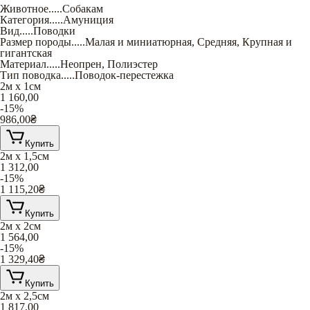
Животное
.....
Собакам
Категория
.....
Амуниция
Вид
.....
Поводки
Размер породы
.....
Малая и миниатюрная
,
Средняя
,
Крупная и
гигантская
Материал
.....
Неопрен
,
Полиэстер
Тип поводка
.....
Поводок-перестежка
2м х 1см
1 160,00
-15%
986,00
₴
Купить
2м х 1,5см
1 312,00
-15%
1 115,20
₴
Купить
2м х 2см
1 564,00
-15%
1 329,40
₴
Купить
2м х 2,5см
1 817,00