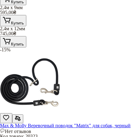
Купить
2,4м x 9мм
595,00
₴
Купить
2,4м x 12мм
745,00
₴
Купить
-15%
Max & Molly Веревочный поводок "Matrix" для собак, черный
Нет отзывов
Код товара:
20323