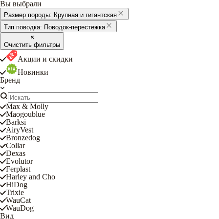
Вы выбрали
Размер породы:
Крупная и гигантская
Тип поводка:
Поводок-перестежка
Очистить фильтры
Акции и скидки
Новинки
Бренд
Max & Molly
Maogoublue
Barksi
AiryVest
Bronzedog
Collar
Dexas
Evolutor
Ferplast
Harley and Cho
HiDog
Trixie
WauCat
WauDog
Вид