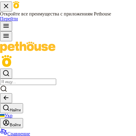
Откройте все преимущества с приложениям Pethouse
Перейти
Найти
Укр
Войти
Сравнение