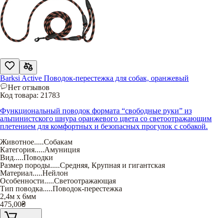
Barksi Active Поводок-перестежка для собак, оранжевый
Нет отзывов
Код товара:
21783
Функциональный поводок формата “свободные руки” из
альпинистского шнура оранжевого цвета со светоотражающим
плетением для комфортных и безопасных прогулок с собакой.
Животное
.....
Собакам
Категория
.....
Амуниция
Вид
.....
Поводки
Размер породы
.....
Средняя
,
Крупная и гигантская
Материал
.....
Нейлон
Особенности
.....
Светоотражающая
Тип поводка
.....
Поводок-перестежка
2,4м x 6мм
475,00
₴