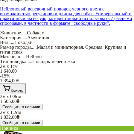
Нейлоновый веревочный поводок черного цвета с
возможностью регулировки длины для собак. Универсальный и
практичный аксессуар, который можно использовать 7 разными
способами, в частности в формате “свободные руки”.
Животное
.....
Собакам
Категория
.....
Амуниция
Вид
.....
Поводки
Размер породы
.....
Малая и миниатюрная
,
Средняя
,
Крупная и
гигантская
Материал
.....
Нейлон
Тип поводка
.....
Поводок-перестежка
2м х 1см
1 640,00
-15%
1 394,00
₴
Купить
2м х 0,8см
1 505,00
₴
Сообщить о наличии
2м х 1,2см
1 832,00
₴
Сообщить о наличии
Новинка