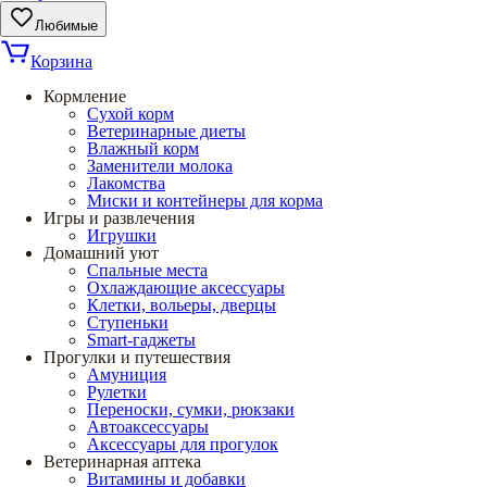
Любимые
Корзина
Кормление
Сухой корм
Ветеринарные диеты
Влажный корм
Заменители молока
Лакомства
Миски и контейнеры для корма
Игры и развлечения
Игрушки
Домашний уют
Спальные места
Охлаждающие аксессуары
Клетки, вольеры, дверцы
Ступеньки
Smart-гаджеты
Прогулки и путешествия
Амуниция
Рулетки
Переноски, сумки, рюкзаки
Автоаксессуары
Аксессуары для прогулок
Ветеринарная аптека
Витамины и добавки