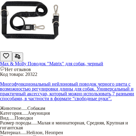
Max & Molly Поводок "Matrix" для собак, черный
Нет отзывов
Код товара:
20322
Многофункциональный нейлоновый поводок черного цвета с
возможностью регулировки длины для собак. Универсальный и
практичный аксессуар, который можно использовать 7 разными
способами, в частности в формате “свободные руки”.
Животное
.....
Собакам
Категория
.....
Амуниция
Вид
.....
Поводки
Размер породы
.....
Малая и миниатюрная
,
Средняя
,
Крупная и
гигантская
Материал
.....
Нейлон
,
Неопрен