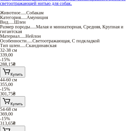
светоотражающей нитью для собак.
Животное
.....
Собакам
Категория
.....
Амуниция
Вид
.....
Шлеи
Размер породы
.....
Малая и миниатюрная
,
Средняя
,
Крупная и
гигантская
Материал
.....
Нейлон
Особенности
.....
Светоотражающая
,
С подкладкой
Тип шлеи
.....
Скандинавская
32-38 см
339,00
-15%
288,15
₴
Купить
44-60 см
355,00
-15%
301,75
₴
Купить
54-68 см
369,00
-15%
313,65
₴