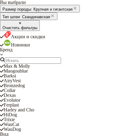
Вы выбрали
Размер породы:
Крупная и гигантская
Тип шлеи:
Скандинавская
Очистить фильтры
Акции и скидки
Новинки
Бренд
Max & Molly
Maogoublue
Barksi
AiryVest
Bronzedog
Collar
Dexas
Evolutor
Ferplast
Harley and Cho
HiDog
Trixie
WauCat
WauDog
Вид