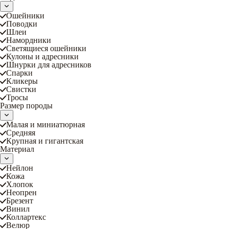
Ошейники
Поводки
Шлеи
Намордники
Светящиеся ошейники
Кулоны и адресники
Шнурки для адресников
Спарки
Кликеры
Свистки
Тросы
Размер породы
Малая и миниатюрная
Средняя
Крупная и гигантская
Материал
Нейлон
Кожа
Хлопок
Неопрен
Брезент
Винил
Коллартекс
Велюр