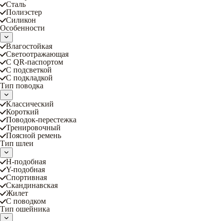
Сталь
Полиэстер
Силикон
Особенности
Влагостойкая
Светоотражающая
С QR-паспортом
С подсветкой
С подкладкой
Тип поводка
Классический
Короткий
Поводок-перестежка
Тренировочный
Поясной ремень
Тип шлеи
Н-подобная
Y-подобная
Спортивная
Скандинавская
Жилет
С поводком
Тип ошейника