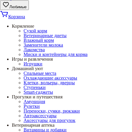
Любимые
Корзина
Кормление
Сухой корм
Ветеринарные диеты
Влажный корм
Заменители молока
Лакомства
Миски и контейнеры для корма
Игры и развлечения
Игрушки
Домашний уют
Спальные места
Охлаждающие аксессуары
Клетки, вольеры, дверцы
Ступеньки
Smart-гаджеты
Прогулки и путешествия
Амуниция
Рулетки
Переноски, сумки, рюкзаки
Автоаксессуары
Аксессуары для прогулок
Ветеринарная аптека
Витамины и добавки