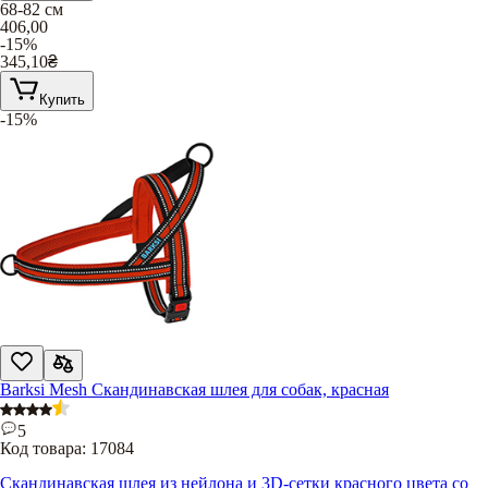
68-82 см
406,00
-15%
345,10
₴
Купить
-15%
Barksi Mesh Скандинавская шлея для собак, красная
5
Код товара:
17084
Скандинавская шлея из нейлона и 3D-сетки красного цвета со