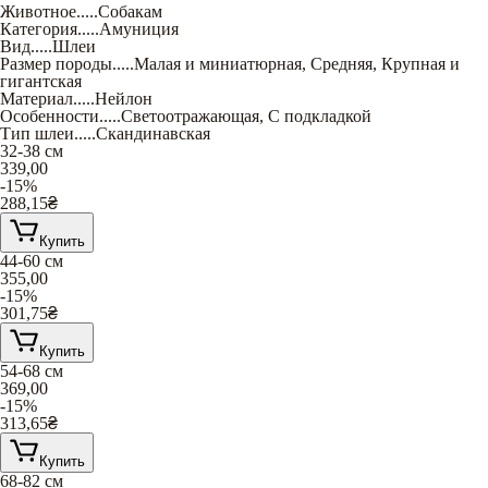
Животное
.....
Собакам
Категория
.....
Амуниция
Вид
.....
Шлеи
Размер породы
.....
Малая и миниатюрная
,
Средняя
,
Крупная и
гигантская
Материал
.....
Нейлон
Особенности
.....
Светоотражающая
,
С подкладкой
Тип шлеи
.....
Скандинавская
32-38 см
339,00
-15%
288,15
₴
Купить
44-60 см
355,00
-15%
301,75
₴
Купить
54-68 см
369,00
-15%
313,65
₴
Купить
68-82 см