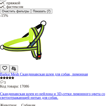
С пряжкой
С фастексом
Очистить фильтры
Показать
(7)
-15%
Barksi Mesh Скандинавская шлея для собак, лимонная
3
Код товара:
17086
Скандинавская шлея из нейлона и 3D-сетки лимонного цвета со
светоотражающей нитью для собак.
Животное
.....
Собакам