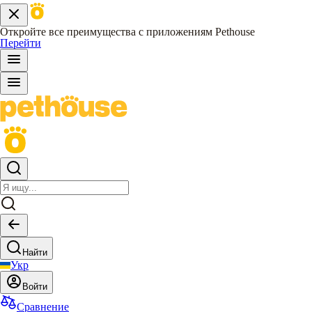
Откройте все преимущества с приложениям Pethouse
Перейти
Найти
Укр
Войти
Сравнение