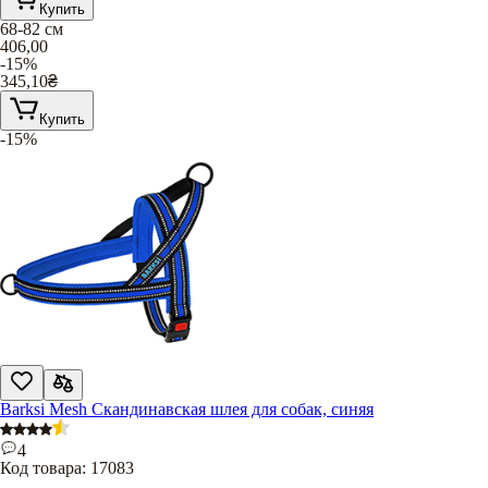
Купить
68-82 см
406,00
-15%
345,10
₴
Купить
-15%
Barksi Mesh Скандинавская шлея для собак, синяя
4
Код товара:
17083