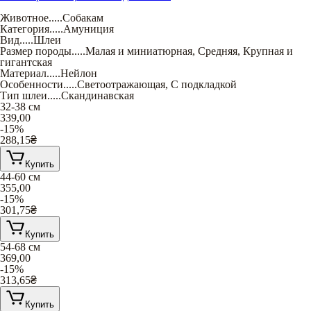
Животное
.....
Собакам
Категория
.....
Амуниция
Вид
.....
Шлеи
Размер породы
.....
Малая и миниатюрная
,
Средняя
,
Крупная и
гигантская
Материал
.....
Нейлон
Особенности
.....
Светоотражающая
,
С подкладкой
Тип шлеи
.....
Скандинавская
32-38 см
339,00
-15%
288,15
₴
Купить
44-60 см
355,00
-15%
301,75
₴
Купить
54-68 см
369,00
-15%
313,65
₴
Купить