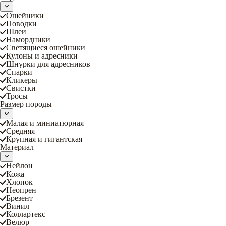
Ошейники
Поводки
Шлеи
Намордники
Светящиеся ошейники
Кулоны и адресники
Шнурки для адресников
Спарки
Кликеры
Свистки
Тросы
Размер породы
Малая и миниатюрная
Средняя
Крупная и гигантская
Материал
Нейлон
Кожа
Хлопок
Неопрен
Брезент
Винил
Коллартекс
Велюр