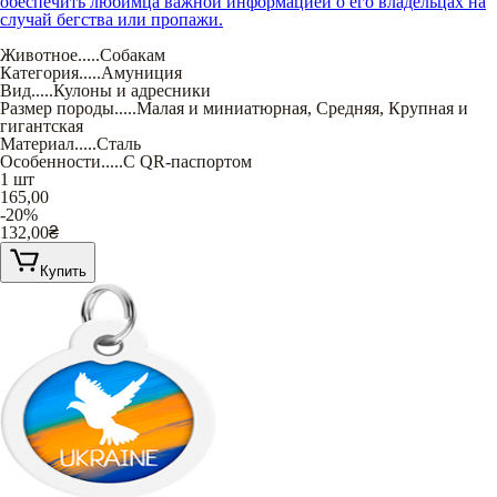
обеспечить любимца важной информацией о его владельцах на
случай бегства или пропажи.
Животное
.....
Собакам
Категория
.....
Амуниция
Вид
.....
Кулоны и адресники
Размер породы
.....
Малая и миниатюрная
,
Средняя
,
Крупная и
гигантская
Материал
.....
Сталь
Особенности
.....
С QR-паспортом
1 шт
165,00
-20%
132,00
₴
Купить