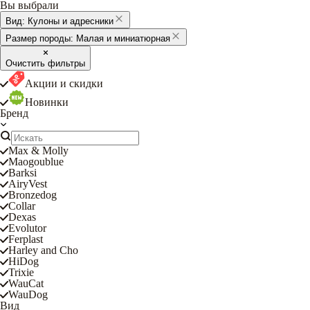
Вы выбрали
Вид:
Кулоны и адресники
Размер породы:
Малая и миниатюрная
Очистить фильтры
Акции и скидки
Новинки
Бренд
Max & Molly
Maogoublue
Barksi
AiryVest
Bronzedog
Collar
Dexas
Evolutor
Ferplast
Harley and Cho
HiDog
Trixie
WauCat
WauDog
Вид