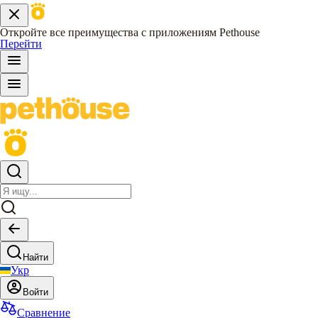
Откройте все преимущества с приложениям Pethouse
Перейти
Найти
Укр
Войти
Сравнение