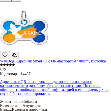
WauDog Адресник Smart ID с QR-паспортом "Флаг", косточка
2
Код товара:
14487
Адресник с QR-паспортом в виде косточки из стали с
патриотическим дизайном, без персонализации. Позволяет
обеспечить любимца важной информацией о его владельцах на
случай бегства или пропажи.
Животное
.....
Собакам
Категория
.....
Амуниция
Вид
.....
Кулоны и адресники