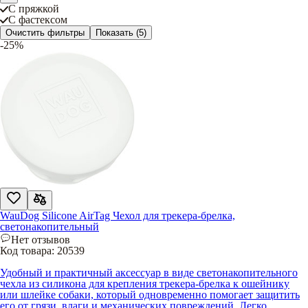
С пряжкой
С фастексом
Очистить фильтры
Показать
(5)
-25%
WauDog Silicone AirTag Чехол для трекера-брелка,
светонакопительный
Нет отзывов
Код товара:
20539
Удобный и практичный аксессуар в виде светонакопительного
чехла из силикона для крепления трекера-брелка к ошейнику
или шлейке собаки, который одновременно помогает защитить
его от грязи, влаги и механических повреждений. Легко