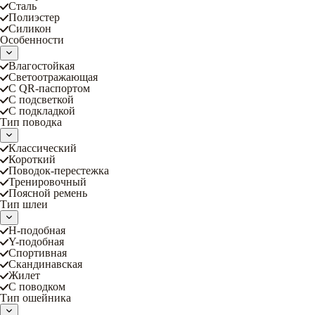
Сталь
Полиэстер
Силикон
Особенности
Влагостойкая
Светоотражающая
С QR-паспортом
С подсветкой
С подкладкой
Тип поводка
Классический
Короткий
Поводок-перестежка
Тренировочный
Поясной ремень
Тип шлеи
Н-подобная
Y-подобная
Спортивная
Скандинавская
Жилет
С поводком
Тип ошейника