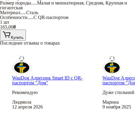
Размер породы
.....
Малая и миниатюрная
,
Средняя
,
Крупная и
гигантская
Материал
.....
Сталь
Особенности
.....
С QR-паспортом
1 шт
165,00
₴
Купить
Последние отзывы о товарах
WauDog Адресник Smart ID с QR-
WauDog Адресн
паспортом "Дом"
паспортом "До
Рекомендую
Дуже стильний 
Людмила
Марина
12 апреля 2026
9 ноября 2025