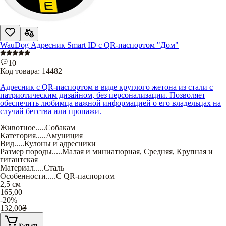
WauDog Адресник Smart ID с QR-паспортом "Дом"
10
Код товара:
14482
Адресник с QR-паспортом в виде круглого жетона из стали с
патриотическим дизайном, без персонализации. Позволяет
обеспечить любимца важной информацией о его владельцах на
случай бегства или пропажи.
Животное
.....
Собакам
Категория
.....
Амуниция
Вид
.....
Кулоны и адресники
Размер породы
.....
Малая и миниатюрная
,
Средняя
,
Крупная и
гигантская
Материал
.....
Сталь
Особенности
.....
С QR-паспортом
2,5 см
165,00
-20%
132,00
₴
Купить