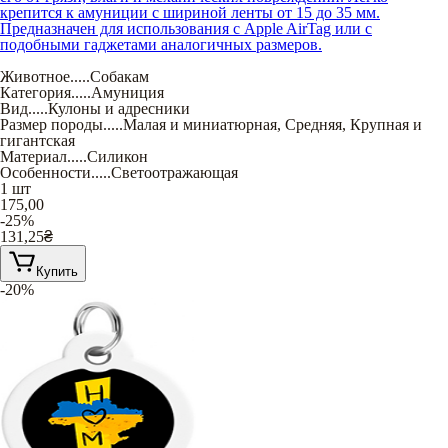
крепится к амуниции с шириной ленты от 15 до 35 мм.
Предназначен для использования с Apple AirTag или с
подобными гаджетами аналогичных размеров.
Животное
.....
Собакам
Категория
.....
Амуниция
Вид
.....
Кулоны и адресники
Размер породы
.....
Малая и миниатюрная
,
Средняя
,
Крупная и
гигантская
Материал
.....
Силикон
Особенности
.....
Светоотражающая
1 шт
175,00
-25%
131,25
₴
Купить
-20%