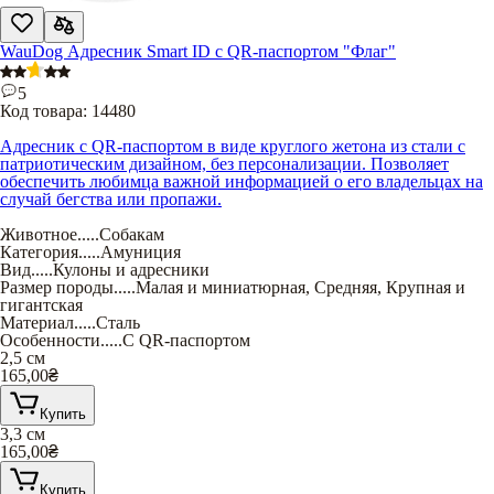
WauDog Адресник Smart ID с QR-паспортом "Флаг"
5
Код товара:
14480
Адресник с QR-паспортом в виде круглого жетона из стали с
патриотическим дизайном, без персонализации. Позволяет
обеспечить любимца важной информацией о его владельцах на
случай бегства или пропажи.
Животное
.....
Собакам
Категория
.....
Амуниция
Вид
.....
Кулоны и адресники
Размер породы
.....
Малая и миниатюрная
,
Средняя
,
Крупная и
гигантская
Материал
.....
Сталь
Особенности
.....
С QR-паспортом
2,5 см
165,00
₴
Купить
3,3 см
165,00
₴
Купить