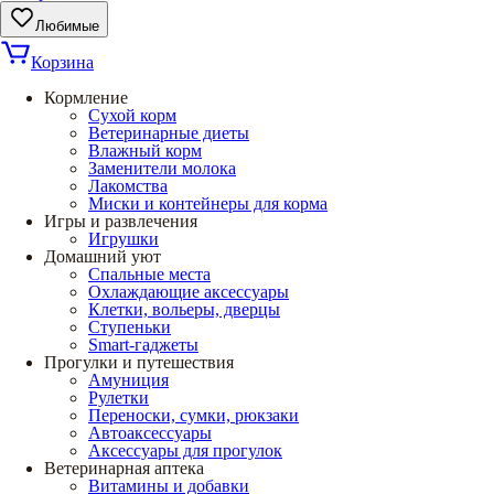
Любимые
Корзина
Кормление
Сухой корм
Ветеринарные диеты
Влажный корм
Заменители молока
Лакомства
Миски и контейнеры для корма
Игры и развлечения
Игрушки
Домашний уют
Спальные места
Охлаждающие аксессуары
Клетки, вольеры, дверцы
Ступеньки
Smart-гаджеты
Прогулки и путешествия
Амуниция
Рулетки
Переноски, сумки, рюкзаки
Автоаксессуары
Аксессуары для прогулок
Ветеринарная аптека
Витамины и добавки