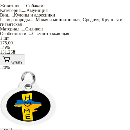
Животное
.....
Собакам
Категория
.....
Амуниция
Вид
.....
Кулоны и адресники
Размер породы
.....
Малая и миниатюрная
,
Средняя
,
Крупная и
гигантская
Материал
.....
Силикон
Особенности
.....
Светоотражающая
1 шт
175,00
-25%
131,25
₴
Купить
-20%