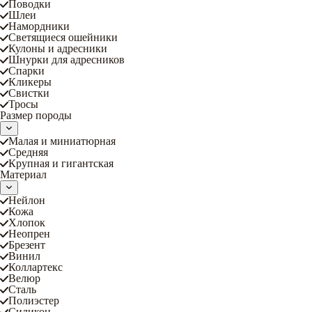
Поводки
Шлеи
Намордники
Светящиеся ошейники
Кулоны и адресники
Шнурки для адресников
Спарки
Кликеры
Свистки
Тросы
Размер породы
Малая и миниатюрная
Средняя
Крупная и гигантская
Материал
Нейлон
Кожа
Хлопок
Неопрен
Брезент
Винил
Коллартекс
Велюр
Сталь
Полиэстер
Силикон