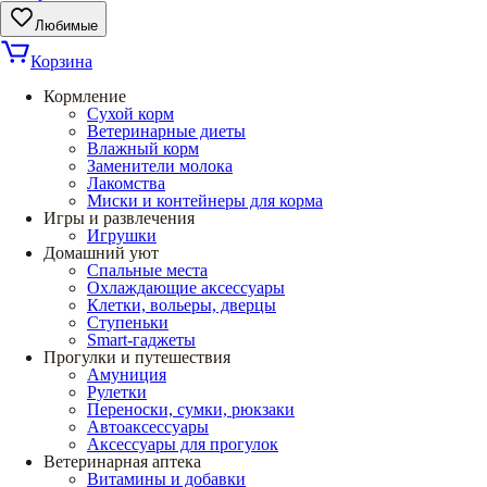
Любимые
Корзина
Кормление
Сухой корм
Ветеринарные диеты
Влажный корм
Заменители молока
Лакомства
Миски и контейнеры для корма
Игры и развлечения
Игрушки
Домашний уют
Спальные места
Охлаждающие аксессуары
Клетки, вольеры, дверцы
Ступеньки
Smart-гаджеты
Прогулки и путешествия
Амуниция
Рулетки
Переноски, сумки, рюкзаки
Автоаксессуары
Аксессуары для прогулок
Ветеринарная аптека
Витамины и добавки