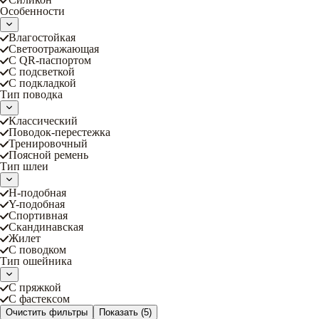
Особенности
Влагостойкая
Светоотражающая
С QR-паспортом
С подсветкой
С подкладкой
Тип поводка
Классический
Поводок-перестежка
Тренировочный
Поясной ремень
Тип шлеи
Н-подобная
Y-подобная
Спортивная
Скандинавская
Жилет
С поводком
Тип ошейника
С пряжкой
С фастексом
Очистить фильтры
Показать
(5)