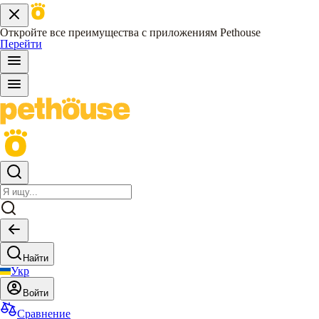
Откройте все преимущества с приложениям Pethouse
Перейти
Найти
Укр
Войти
Сравнение