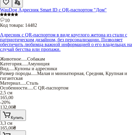
WauDog Адресник Smart ID с QR-паспортом "Дом"
10
Код товара:
14482
Адресник с QR-паспортом в виде круглого жетона из стали с
патриотическим дизайном, без персонализации. Позволяет
обеспечить любимца важной информацией о его владельцах на
случай бегства или пропажи.
Животное
.....
Собакам
Категория
.....
Амуниция
Вид
.....
Кулоны и адресники
Размер породы
.....
Малая и миниатюрная
,
Средняя
,
Крупная и
гигантская
Материал
.....
Сталь
Особенности
.....
С QR-паспортом
2,5 см
165,00
-20%
132,00
₴
Купить
3,3 см
165,00
₴