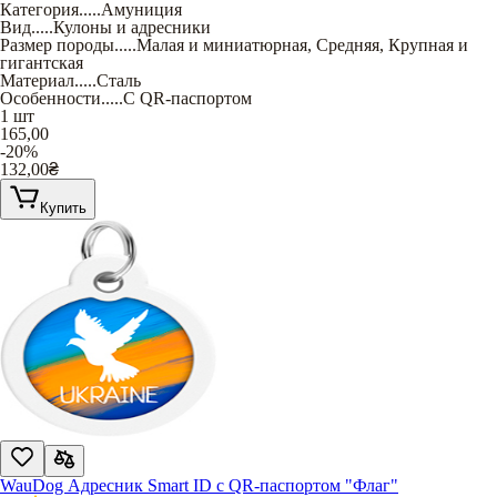
Категория
.....
Амуниция
Вид
.....
Кулоны и адресники
Размер породы
.....
Малая и миниатюрная
,
Средняя
,
Крупная и
гигантская
Материал
.....
Сталь
Особенности
.....
С QR-паспортом
1 шт
165,00
-20%
132,00
₴
Купить
WauDog Адресник Smart ID с QR-паспортом "Флаг"