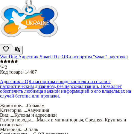
WauDog Адресник Smart ID с QR-паспортом "Флаг", косточка
2
Код товара:
14487
Адресник с QR-паспортом в виде косточки из стали с
патриотическим дизайном, без персонализации. Позволяет
обеспечить любимца важной информацией о его владельцах на
случай бегства или пропажи.
Животное
.....
Собакам
Категория
.....
Амуниция
Вид
.....
Кулоны и адресники
Размер породы
.....
Малая и миниатюрная
,
Средняя
,
Крупная и
гигантская
Материал
.....
Сталь