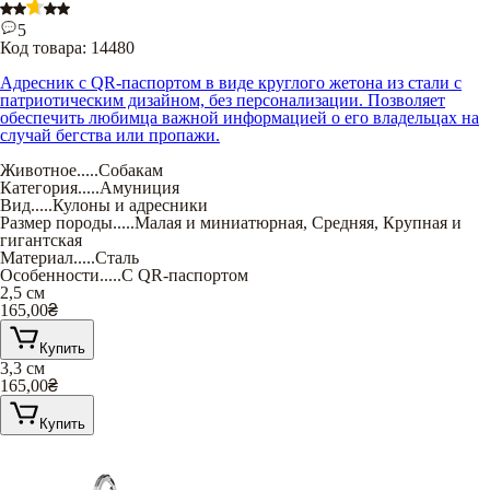
5
Код товара:
14480
Адресник с QR-паспортом в виде круглого жетона из стали с
патриотическим дизайном, без персонализации. Позволяет
обеспечить любимца важной информацией о его владельцах на
случай бегства или пропажи.
Животное
.....
Собакам
Категория
.....
Амуниция
Вид
.....
Кулоны и адресники
Размер породы
.....
Малая и миниатюрная
,
Средняя
,
Крупная и
гигантская
Материал
.....
Сталь
Особенности
.....
С QR-паспортом
2,5 см
165,00
₴
Купить
3,3 см
165,00
₴
Купить