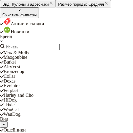
Вид:
Кулоны и адресники
Размер породы:
Средняя
Очистить фильтры
Акции и скидки
Новинки
Бренд
Max & Molly
Maogoublue
Barksi
AiryVest
Bronzedog
Collar
Dexas
Evolutor
Ferplast
Harley and Cho
HiDog
Trixie
WauCat
WauDog
Вид
Ошейники