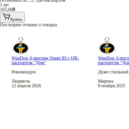
Особенности
.....
С QR-паспортом
1 шт
165,00
₴
Купить
Последние отзывы о товарах
WauDog Адресник Smart ID с QR-
WauDog Адресн
паспортом "Дом"
паспортом "До
Рекомендую
Дуже стильний 
Людмила
Марина
12 апреля 2026
9 ноября 2025