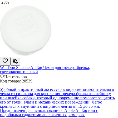
-25%
WauDog Silicone AirTag Чехол для трекера-брелка,
светонакопительный
Нет отзывов
Код товара:
20539
Удобный и практичный аксессуар в виде светонакопительного
чехла из силикона для крепления трекера-брелка к ошейнику
или шлейке собаки, который одновременно помогает защитить
его от грязи, влаги и механических повреждений. Легко
крепится к амуниции с шириной ленты от 15 до 35 мм.
Предназначен для использования с Apple AirTag или с
подобными гаджетами аналогичных размеров.