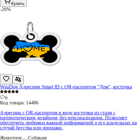
Купить
-20%
WauDog Адресник Smart ID с QR-паспортом "Дом", косточка
6
Код товара:
14486
Адресник с QR-паспортом в виде косточки из стали с
патриотическим дизайном, без персонализации. Позволяет
обеспечить любимца важной информацией о его владельцах на
случай бегства или пропажи.
Животное
.....
Собакам