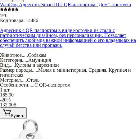
WauDog Адресник Smart ID с QR-паспортом "Дом", косточка
6
Код товара:
14486
Адресник с QR-паспортом в виде косточки из стали с
патриотическим дизайном, без персонализации. Позволяет
обеспечить любимца важной информацией о его владельцах на
случай бегства или пропажи.
Животное
.....
Собакам
Категория
.....
Амуниция
Вид
.....
Кулоны и адресники
Размер породы
.....
Малая и миниатюрная
,
Средняя
,
Крупная и
гигантская
Материал
.....
Сталь
Особенности
.....
С QR-паспортом
1 шт
165,00
-20%
132,00
₴
Купить