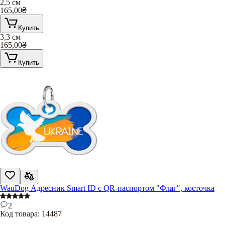
2,5 см
165,00
₴
Купить
3,3 см
165,00
₴
Купить
WauDog Адресник Smart ID с QR-паспортом "Флаг", косточка
2
Код товара:
14487