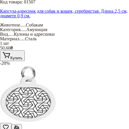
Код товара:
01507
Капсула-адресник для собак и кошек, серебристая. Длина 2,5 см,
диаметр 0,9 см.
Животное
.....
Собакам
Категория
.....
Амуниция
Вид
.....
Кулоны и адресники
Материал
.....
Сталь
1 шт
50,60
₴
Купить
-20%