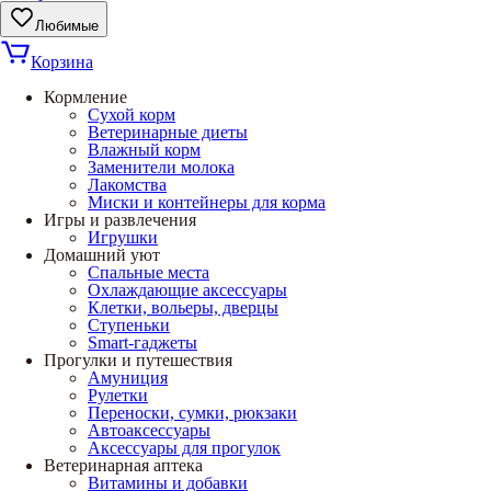
Любимые
Корзина
Кормление
Сухой корм
Ветеринарные диеты
Влажный корм
Заменители молока
Лакомства
Миски и контейнеры для корма
Игры и развлечения
Игрушки
Домашний уют
Спальные места
Охлаждающие аксессуары
Клетки, вольеры, дверцы
Ступеньки
Smart-гаджеты
Прогулки и путешествия
Амуниция
Рулетки
Переноски, сумки, рюкзаки
Автоаксессуары
Аксессуары для прогулок
Ветеринарная аптека
Витамины и добавки