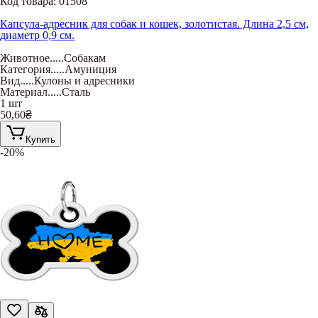
Код товара:
01508
Капсула-адресник для собак и кошек, золотистая. Длина 2,5 см,
диаметр 0,9 см.
Животное
.....
Собакам
Категория
.....
Амуниция
Вид
.....
Кулоны и адресники
Материал
.....
Сталь
1 шт
50,60
₴
Купить
-20%