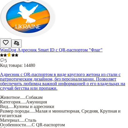
WauDog Адресник Smart ID с QR-паспортом "Флаг"
5
Код товара:
14480
Адресник с QR-паспортом в виде круглого жетона из стали с
патриотическим дизайном, без персонализации. Позволяет
обеспечить любимца важной информацией о его владельцах на
случай бегства или пропажи.
Животное
.....
Собакам
Категория
.....
Амуниция
Вид
.....
Кулоны и адресники
Размер породы
.....
Малая и миниатюрная
,
Средняя
,
Крупная и
гигантская
Материал
.....
Сталь
Особенности
.....
С QR-паспортом