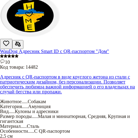
WauDog Адресник Smart ID с QR-паспортом "Дом"
10
Код товара:
14482
Адресник с QR-паспортом в виде круглого жетона из стали с
патриотическим дизайном, без персонализации. Позволяет
обеспечить любимца важной информацией о его владельцах на
случай бегства или пропажи.
Животное
.....
Собакам
Категория
.....
Амуниция
Вид
.....
Кулоны и адресники
Размер породы
.....
Малая и миниатюрная
,
Средняя
,
Крупная и
гигантская
Материал
.....
Сталь
Особенности
.....
С QR-паспортом
2,5 см