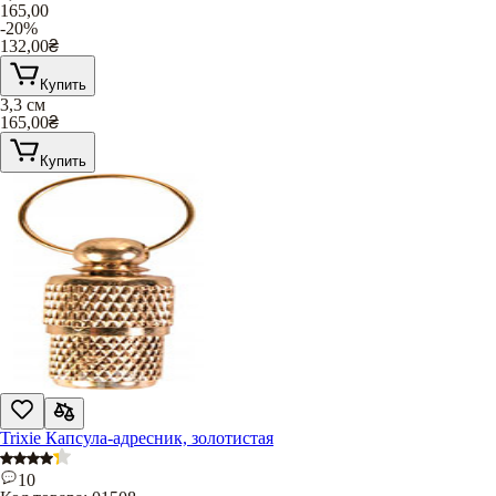
165,00
-20%
132,00
₴
Купить
3,3 см
165,00
₴
Купить
Trixie Капсула-адресник, золотистая
10