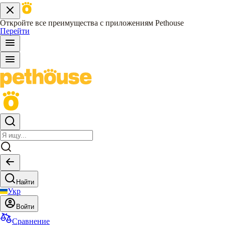
Откройте все преимущества с приложениям Pethouse
Перейти
Найти
Укр
Войти
Сравнение