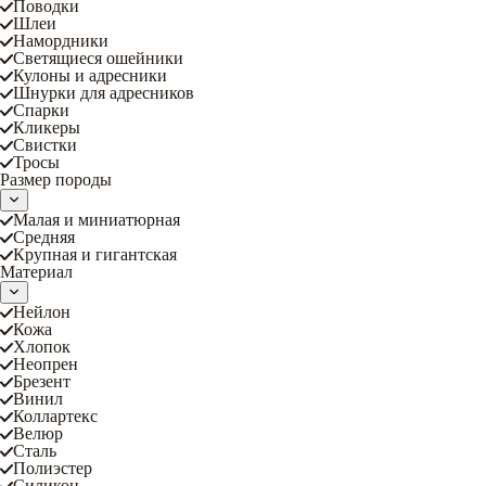
Поводки
Шлеи
Намордники
Светящиеся ошейники
Кулоны и адресники
Шнурки для адресников
Спарки
Кликеры
Свистки
Тросы
Размер породы
Малая и миниатюрная
Средняя
Крупная и гигантская
Материал
Нейлон
Кожа
Хлопок
Неопрен
Брезент
Винил
Коллартекс
Велюр
Сталь
Полиэстер
Силикон