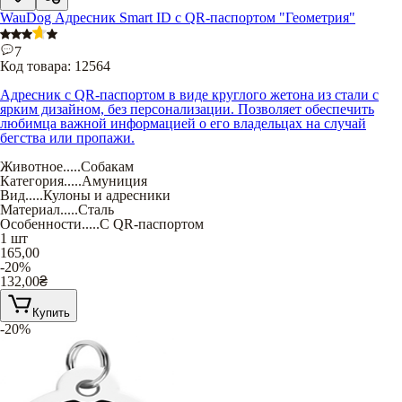
WauDog Адресник Smart ID с QR-паспортом "Геометрия"
7
Код товара:
12564
Адресник с QR-паспортом в виде круглого жетона из стали с
ярким дизайном, без персонализации. Позволяет обеспечить
любимца важной информацией о его владельцах на случай
бегства или пропажи.
Животное
.....
Собакам
Категория
.....
Амуниция
Вид
.....
Кулоны и адресники
Материал
.....
Сталь
Особенности
.....
С QR-паспортом
1 шт
165,00
-20%
132,00
₴
Купить
-20%