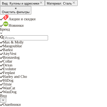
Вид:
Кулоны и адресники
Материал:
Сталь
Очистить фильтры
Акции и скидки
Новинки
Бренд
Max & Molly
Maogoublue
Barksi
AiryVest
Bronzedog
Collar
Dexas
Evolutor
Ferplast
Harley and Cho
HiDog
Trixie
WauCat
WauDog
Вид
Ошейники