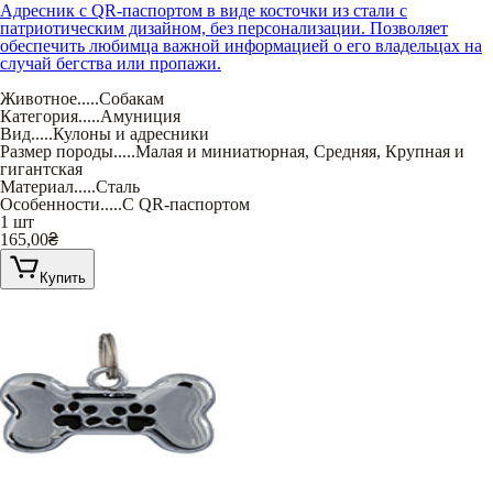
Адресник с QR-паспортом в виде косточки из стали с
патриотическим дизайном, без персонализации. Позволяет
обеспечить любимца важной информацией о его владельцах на
случай бегства или пропажи.
Животное
.....
Собакам
Категория
.....
Амуниция
Вид
.....
Кулоны и адресники
Размер породы
.....
Малая и миниатюрная
,
Средняя
,
Крупная и
гигантская
Материал
.....
Сталь
Особенности
.....
С QR-паспортом
1 шт
165,00
₴
Купить