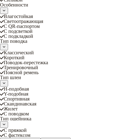
Особенности
Влагостойкая
Светоотражающая
С QR-паспортом
С подсветкой
С подкладкой
Тип поводка
Классический
Короткий
Поводок-перестежка
Тренировочный
Поясной ремень
Тип шлеи
Н-подобная
Y-подобная
Спортивная
Скандинавская
Жилет
С поводком
Тип ошейника
С пряжкой
С фастексом