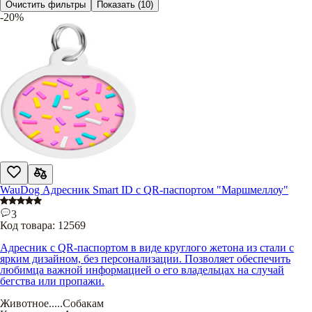
Очистить фильтры
Показать
(10)
-20%
WauDog Адресник Smart ID с QR-паспортом "Маршмеллоу"
3
Код товара:
12569
Адресник с QR-паспортом в виде круглого жетона из стали с
ярким дизайном, без персонализации. Позволяет обеспечить
любимца важной информацией о его владельцах на случай
бегства или пропажи.
Животное
.....
Собакам