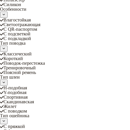
Силикон
Особенности
Влагостойкая
Светоотражающая
С QR-паспортом
С подсветкой
С подкладкой
Тип поводка
Классический
Короткий
Поводок-перестежка
Тренировочный
Поясной ремень
Тип шлеи
Н-подобная
Y-подобная
Спортивная
Скандинавская
Жилет
С поводком
Тип ошейника
С пряжкой