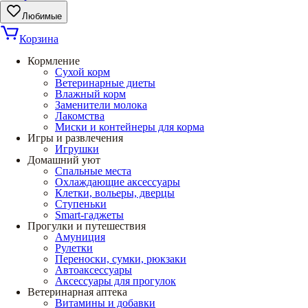
Любимые
Корзина
Кормление
Сухой корм
Ветеринарные диеты
Влажный корм
Заменители молока
Лакомства
Миски и контейнеры для корма
Игры и развлечения
Игрушки
Домашний уют
Спальные места
Охлаждающие аксессуары
Клетки, вольеры, дверцы
Ступеньки
Smart-гаджеты
Прогулки и путешествия
Амуниция
Рулетки
Переноски, сумки, рюкзаки
Автоаксессуары
Аксессуары для прогулок
Ветеринарная аптека
Витамины и добавки