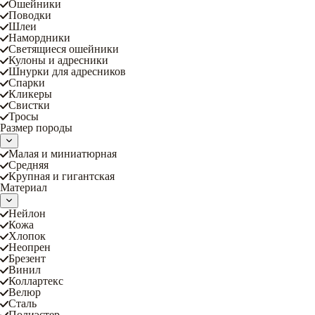
Ошейники
Поводки
Шлеи
Намордники
Светящиеся ошейники
Кулоны и адресники
Шнурки для адресников
Спарки
Кликеры
Свистки
Тросы
Размер породы
Малая и миниатюрная
Средняя
Крупная и гигантская
Материал
Нейлон
Кожа
Хлопок
Неопрен
Брезент
Винил
Коллартекс
Велюр
Сталь
Полиэстер