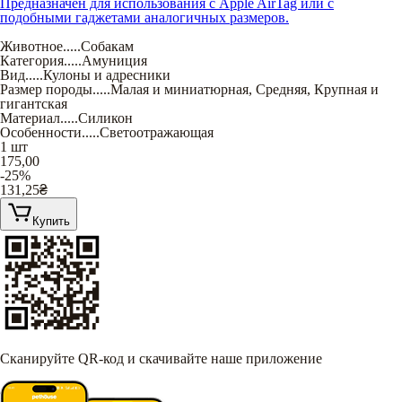
Предназначен для использования с Apple AirTag или с
подобными гаджетами аналогичных размеров.
Животное
.....
Собакам
Категория
.....
Амуниция
Вид
.....
Кулоны и адресники
Размер породы
.....
Малая и миниатюрная
,
Средняя
,
Крупная и
гигантская
Материал
.....
Силикон
Особенности
.....
Светоотражающая
1 шт
175,00
-25%
131,25
₴
Купить
Сканируйте QR-код и скачивайте наше приложение