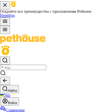
Откройте все преимущества с приложениям Pethouse
Перейти
Найти
Укр
Войти
Сравнение