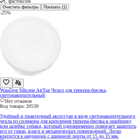
С фастексом
Очистить фильтры
Показать
(1)
-25%
WauDog Silicone AirTag Чехол для трекера-брелка,
светонакопительный
Нет отзывов
Код товара:
20539
Удобный и практичный аксессуар в виде светонакопительного
чехла из силикона для крепления трекера-брелка к ошейнику
или шлейке собаки, который одновременно помогает защитить
его от грязи, влаги и механических повреждений. Легко
крепится к амуниции с шириной ленты от 15 до 35 мм.