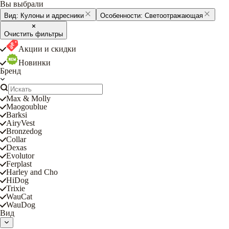
Вы выбрали
Вид:
Кулоны и адресники
Особенности:
Светоотражающая
Очистить фильтры
Акции и скидки
Новинки
Бренд
Max & Molly
Maogoublue
Barksi
AiryVest
Bronzedog
Collar
Dexas
Evolutor
Ferplast
Harley and Cho
HiDog
Trixie
WauCat
WauDog
Вид