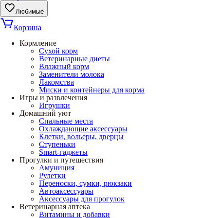
Любимые
Корзина
Кормление
Сухой корм
Ветеринарные диеты
Влажный корм
Заменители молока
Лакомства
Миски и контейнеры для корма
Игры и развлечения
Игрушки
Домашний уют
Спальные места
Охлаждающие аксессуары
Клетки, вольеры, дверцы
Ступеньки
Smart-гаджеты
Прогулки и путешествия
Амуниция
Рулетки
Переноски, сумки, рюкзаки
Автоаксессуары
Аксессуары для прогулок
Ветеринарная аптека
Витамины и добавки