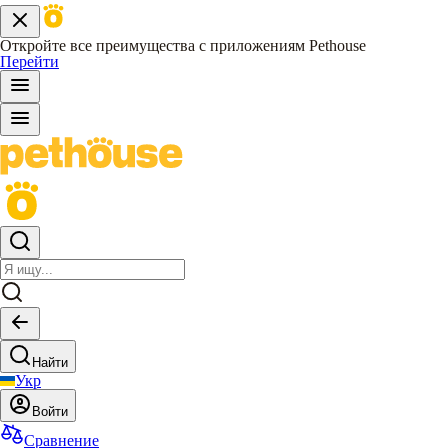
Откройте все преимущества с приложениям Pethouse
Перейти
Найти
Укр
Войти
Сравнение