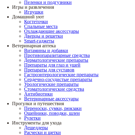
Пеленки и подгузники
Игры и развлечения
Игрушки
Домашний уют
Когтеточки
Спальные места
Охлаждающие аксессуары
Дверцы и решетки
Smart-гаджеты
Ветеринарная аптека
Витамины и добавки
Противопаразитарные средства
Дерматологические препараты
Препараты для глаз и ушей
Препараты для суставов
Гастроэнтерологические препараты
Сердечно-сосудистые препараты
Урологические препараты
Стоматологические средства
Антибиотики
Ветеринарные аксессуары
Прогулки и путешествия
Переноски, сумки, рюкзаки
Ошейники, поводки, шлеи
Рулетки
Инструменты для ухода
Дешеддеры
Расчески и щетки