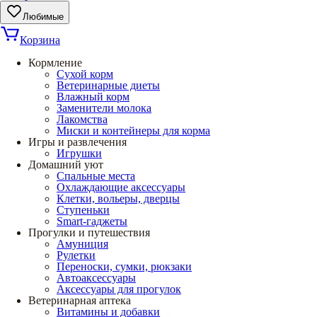
Любимые
Корзина
Кормление
Сухой корм
Ветеринарные диеты
Влажный корм
Заменители молока
Лакомства
Миски и контейнеры для корма
Игры и развлечения
Игрушки
Домашний уют
Спальные места
Охлаждающие аксессуары
Клетки, вольеры, дверцы
Ступеньки
Smart-гаджеты
Прогулки и путешествия
Амуниция
Рулетки
Переноски, сумки, рюкзаки
Автоаксессуары
Аксессуары для прогулок
Ветеринарная аптека
Витамины и добавки