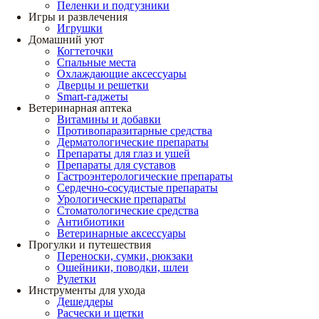
Пеленки и подгузники
Игры и развлечения
Игрушки
Домашний уют
Когтеточки
Спальные места
Охлаждающие аксессуары
Дверцы и решетки
Smart-гаджеты
Ветеринарная аптека
Витамины и добавки
Противопаразитарные средства
Дерматологические препараты
Препараты для глаз и ушей
Препараты для суставов
Гастроэнтерологические препараты
Сердечно-сосудистые препараты
Урологические препараты
Стоматологические средства
Антибиотики
Ветеринарные аксессуары
Прогулки и путешествия
Переноски, сумки, рюкзаки
Ошейники, поводки, шлеи
Рулетки
Инструменты для ухода
Дешеддеры
Расчески и щетки