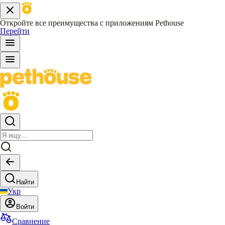
Откройте все преимущества с приложениям Pethouse
Перейти
Найти
Укр
Войти
Сравнение