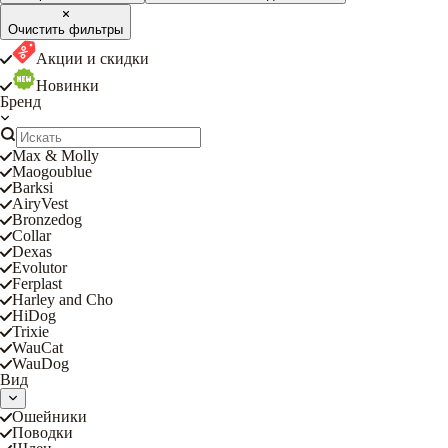
Очистить фильтры
Акции и скидки
Новинки
Бренд
Max & Molly
Maogoublue
Barksi
AiryVest
Bronzedog
Collar
Dexas
Evolutor
Ferplast
Harley and Cho
HiDog
Trixie
WauCat
WauDog
Вид
Ошейники
Поводки