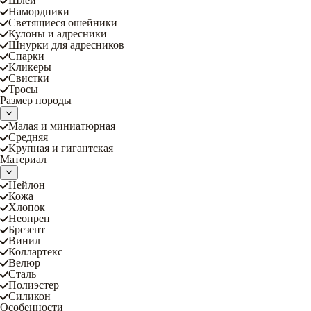
Шлеи
Намордники
Светящиеся ошейники
Кулоны и адресники
Шнурки для адресников
Спарки
Кликеры
Свистки
Тросы
Размер породы
Малая и миниатюрная
Средняя
Крупная и гигантская
Материал
Нейлон
Кожа
Хлопок
Неопрен
Брезент
Винил
Коллартекс
Велюр
Сталь
Полиэстер
Силикон
Особенности