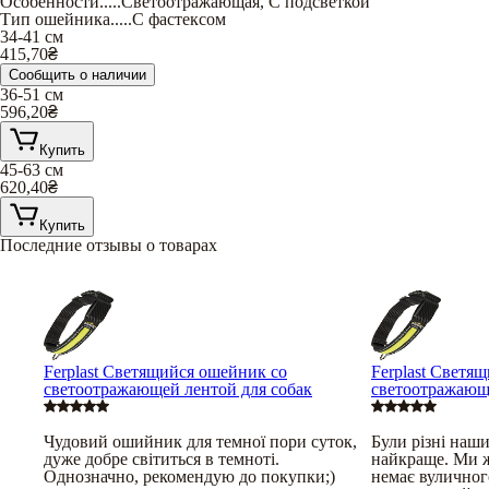
Особенности
.....
Светоотражающая
,
С подсветкой
Тип ошейника
.....
С фастексом
34-41 см
415,70
₴
Сообщить о наличии
36-51 см
596,20
₴
Купить
45-63 см
620,40
₴
Купить
Последние отзывы о товарах
Ferplast Светящийся ошейник со
Ferplast Светя
светоотражающей лентой для собак
светоотражающе
Чудовий ошийник для темної пори суток,
Були різні наш
дуже добре світиться в темноті.
найкраще. Ми ж
Однозначно, рекомендую до покупки;)
немає вуличног