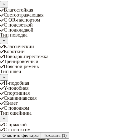
Влагостойкая
Светоотражающая
С QR-паспортом
С подсветкой
С подкладкой
Тип поводка
Классический
Короткий
Поводок-перестежка
Тренировочный
Поясной ремень
Тип шлеи
Н-подобная
Y-подобная
Спортивная
Скандинавская
Жилет
С поводком
Тип ошейника
С пряжкой
С фастексом
Очистить фильтры
Показать
(1)