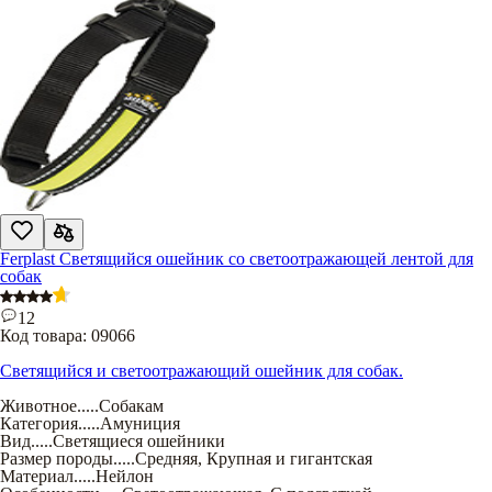
Ferplast Светящийся ошейник со светоотражающей лентой для
собак
12
Код товара:
09066
Светящийся и светоотражающий ошейник для собак.
Животное
.....
Собакам
Категория
.....
Амуниция
Вид
.....
Светящиеся ошейники
Размер породы
.....
Средняя
,
Крупная и гигантская
Материал
.....
Нейлон