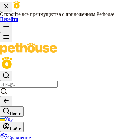
Откройте все преимущества с приложениям Pethouse
Перейти
Найти
Укр
Войти
Сравнение