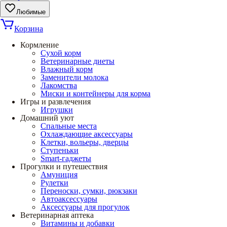
Любимые
Корзина
Кормление
Сухой корм
Ветеринарные диеты
Влажный корм
Заменители молока
Лакомства
Миски и контейнеры для корма
Игры и развлечения
Игрушки
Домашний уют
Спальные места
Охлаждающие аксессуары
Клетки, вольеры, дверцы
Ступеньки
Smart-гаджеты
Прогулки и путешествия
Амуниция
Рулетки
Переноски, сумки, рюкзаки
Автоаксессуары
Аксессуары для прогулок
Ветеринарная аптека
Витамины и добавки