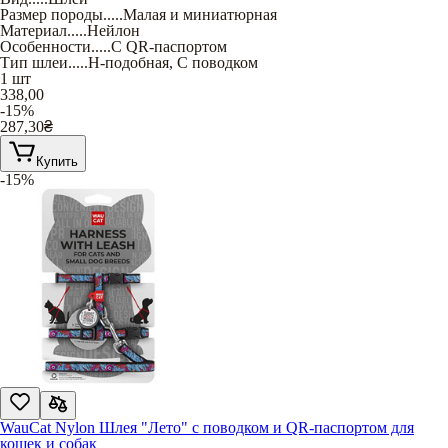
Размер породы
.....
Малая и миниатюрная
Материал
.....
Нейлон
Особенности
.....
С QR-паспортом
Тип шлеи
.....
Н-подобная
,
С поводком
1 шт
338,00
-15%
287,30
₴
Купить
-15%
WauCat Nylon Шлея "Лето" с поводком и QR-паспортом для
кошек и собак