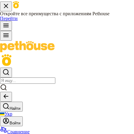
Откройте все преимущества с приложениям Pethouse
Перейти
Найти
Укр
Войти
Сравнение