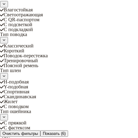
Влагостойкая
Светоотражающая
С QR-паспортом
С подсветкой
С подкладкой
Тип поводка
Классический
Короткий
Поводок-перестежка
Тренировочный
Поясной ремень
Тип шлеи
Н-подобная
Y-подобная
Спортивная
Скандинавская
Жилет
С поводком
Тип ошейника
С пряжкой
С фастексом
Очистить фильтры
Показать
(6)