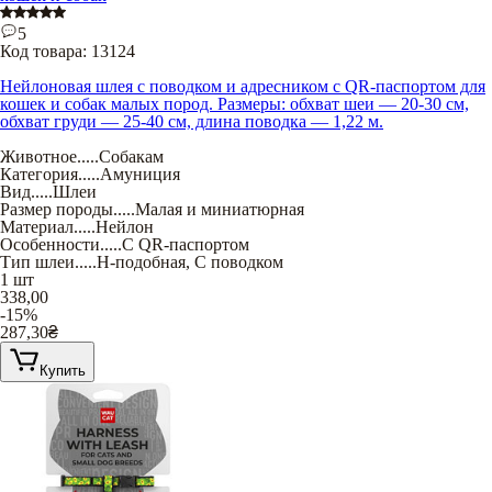
5
Код товара:
13124
Нейлоновая шлея с поводком и адресником с QR-паспортом для
кошек и собак малых пород. Размеры: обхват шеи — 20-30 см,
обхват груди — 25-40 см, длина поводка — 1,22 м.
Животное
.....
Собакам
Категория
.....
Амуниция
Вид
.....
Шлеи
Размер породы
.....
Малая и миниатюрная
Материал
.....
Нейлон
Особенности
.....
С QR-паспортом
Тип шлеи
.....
Н-подобная
,
С поводком
1 шт
338,00
-15%
287,30
₴
Купить