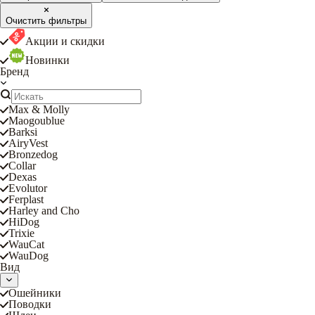
Очистить фильтры
Акции и скидки
Новинки
Бренд
Max & Molly
Maogoublue
Barksi
AiryVest
Bronzedog
Collar
Dexas
Evolutor
Ferplast
Harley and Cho
HiDog
Trixie
WauCat
WauDog
Вид
Ошейники
Поводки