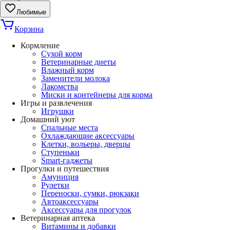
Любимые
Корзина
Кормление
Сухой корм
Ветеринарные диеты
Влажный корм
Заменители молока
Лакомства
Миски и контейнеры для корма
Игры и развлечения
Игрушки
Домашний уют
Спальные места
Охлаждающие аксессуары
Клетки, вольеры, дверцы
Ступеньки
Smart-гаджеты
Прогулки и путешествия
Амуниция
Рулетки
Переноски, сумки, рюкзаки
Автоаксессуары
Аксессуары для прогулок
Ветеринарная аптека
Витамины и добавки