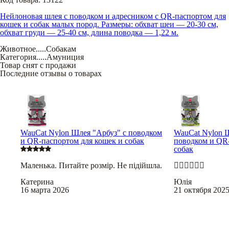
Нейлоновая шлея с поводком и адресником с QR-паспортом для
кошек и собак малых пород. Размеры: обхват шеи — 20-30 см,
обхват груди — 25-40 см, длина поводка — 1,22 м.
Животное
.....
Собакам
Категория
.....
Амуниция
Товар снят с продажи
Последние отзывы о товарах
WauCat Nylon Шлея "Арбуз" с поводком
WauCat Nylon 
и QR-паспортом для кошек и собак
поводком и QR-
собак
Маленька. Питайте розмір. Не підійшла.
👌🏼👌🏼👌🏼
Катерина
Юлія
16 марта 2026
21 октября 202