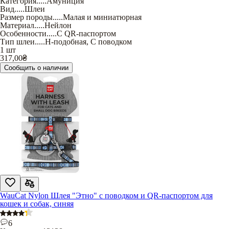
Категория
.....
Амуниция
Вид
.....
Шлеи
Размер породы
.....
Малая и миниатюрная
Материал
.....
Нейлон
Особенности
.....
С QR-паспортом
Тип шлеи
.....
Н-подобная
,
С поводком
1 шт
317,00
₴
Сообщить о наличии
WauCat Nylon Шлея "Этно" с поводком и QR-паспортом для
кошек и собак, синяя
6