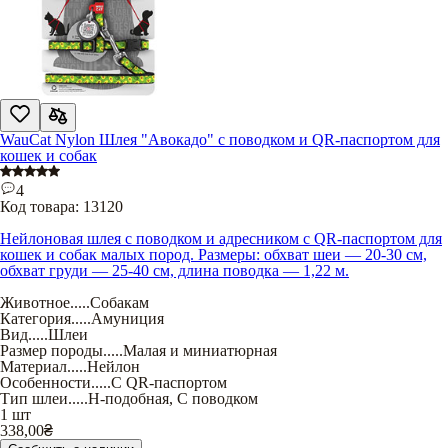
WauCat Nylon Шлея "Авокадо" с поводком и QR-паспортом для
кошек и собак
4
Код товара:
13120
Нейлоновая шлея с поводком и адресником с QR-паспортом для
кошек и собак малых пород. Размеры: обхват шеи — 20-30 см,
обхват груди — 25-40 см, длина поводка — 1,22 м.
Животное
.....
Собакам
Категория
.....
Амуниция
Вид
.....
Шлеи
Размер породы
.....
Малая и миниатюрная
Материал
.....
Нейлон
Особенности
.....
С QR-паспортом
Тип шлеи
.....
Н-подобная
,
С поводком
1 шт
338,00
₴