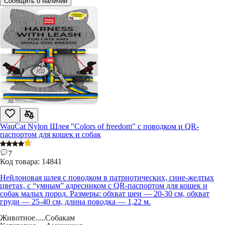
Сообщить о наличии
WauCat Nylon Шлея "Colors of freedom" с поводком и QR-
паспортом для кошек и собак
7
Код товара:
14841
Нейлоновая шлея с поводком в патриотических, сине-желтых
цветах, с “умным” адресником с QR-паспортом для кошек и
собак малых пород. Размеры: обхват шеи — 20-30 см, обхват
груди — 25-40 см, длина поводка — 1,22 м.
Животное
.....
Собакам