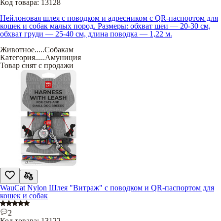
Код товара:
13128
Нейлоновая шлея с поводком и адресником с QR-паспортом для
кошек и собак малых пород. Размеры: обхват шеи — 20-30 см,
обхват груди — 25-40 см, длина поводка — 1,22 м.
Животное
.....
Собакам
Категория
.....
Амуниция
Товар снят с продажи
WauCat Nylon Шлея "Витраж" с поводком и QR-паспортом для
кошек и собак
2
Код товара:
13122