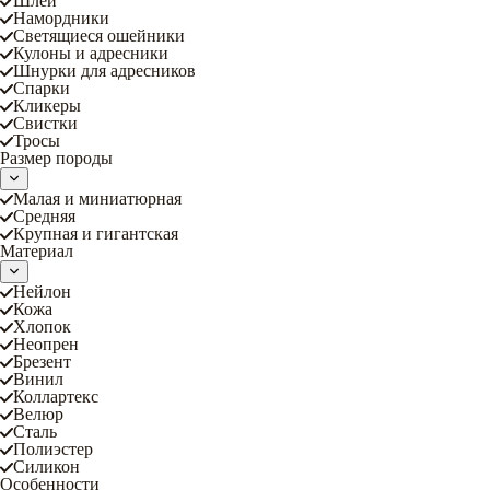
Шлеи
Намордники
Светящиеся ошейники
Кулоны и адресники
Шнурки для адресников
Спарки
Кликеры
Свистки
Тросы
Размер породы
Малая и миниатюрная
Средняя
Крупная и гигантская
Материал
Нейлон
Кожа
Хлопок
Неопрен
Брезент
Винил
Коллартекс
Велюр
Сталь
Полиэстер
Силикон
Особенности