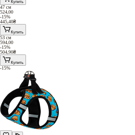
Купить
47 см
524,00
-15%
445,40
₴
Купить
53 см
594,00
-15%
504,90
₴
Купить
-15%