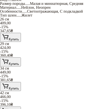
Размер породы
.....
Малая и миниатюрная
,
Средняя
Материал
.....
Нейлон
,
Неопрен
Особенности
.....
Светоотражающая
,
С подкладкой
Тип шлеи
.....
Жилет
26 см
409,00
-15%
347,65
₴
Купить
29 см
424,00
-15%
360,40
₴
Купить
34 см
449,00
-15%
381,65
₴
Купить
42 см
466,00
-15%
396,10
₴