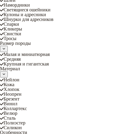
Шлеи
Намордники
Светящиеся ошейники
Кулоны и адресники
Шнурки для адресников
Спарки
Кликеры
Свистки
Тросы
Размер породы
Малая и миниатюрная
Средняя
Крупная и гигантская
Материал
Нейлон
Кожа
Хлопок
Неопрен
Брезент
Винил
Коллартекс
Велюр
Сталь
Полиэстер
Силикон
Особенности