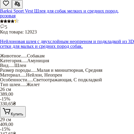
Barksi Sport Vest Шлея для собак мелких и средних пород,
розовая
5
Код товара:
12023
Нейлоновая шлея с двухслойным неопреном и подкладкой из 3D
сетки для малых и средних пород собак.
Животное
.....
Собакам
Категория
.....
Амуниция
Вид
.....
Шлеи
Размер породы
.....
Малая и миниатюрная
,
Средняя
Материал
.....
Нейлон
,
Неопрен
Особенности
.....
Светоотражающая
,
С подкладкой
Тип шлеи
.....
Жилет
26 см
389,00
-15%
330,65
₴
Купить
29 см
409,00
-15%
347,65
₴