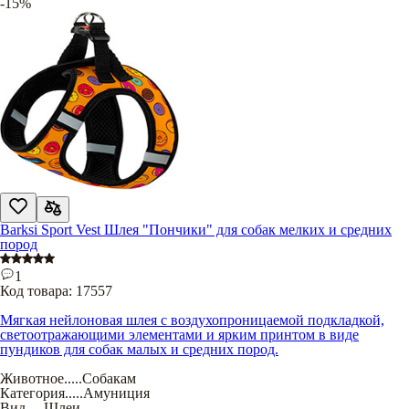
-15%
Barksi Sport Vest Шлея "Пончики" для собак мелких и средних
пород
1
Код товара:
17557
Мягкая нейлоновая шлея с воздухопроницаемой подкладкой,
светоотражающими элементами и ярким принтом в виде
пундиков для собак малых и средних пород.
Животное
.....
Собакам
Категория
.....
Амуниция
Вид
.....
Шлеи