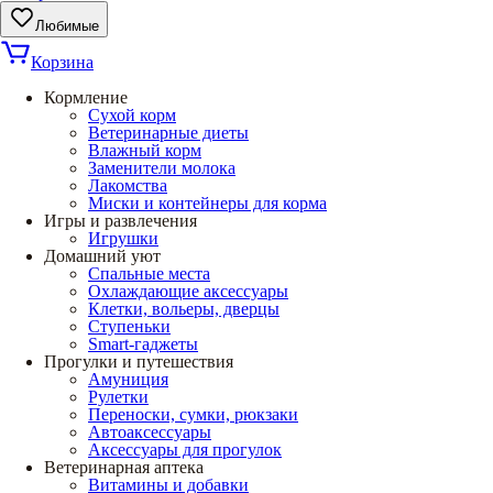
Любимые
Корзина
Кормление
Сухой корм
Ветеринарные диеты
Влажный корм
Заменители молока
Лакомства
Миски и контейнеры для корма
Игры и развлечения
Игрушки
Домашний уют
Спальные места
Охлаждающие аксессуары
Клетки, вольеры, дверцы
Ступеньки
Smart-гаджеты
Прогулки и путешествия
Амуниция
Рулетки
Переноски, сумки, рюкзаки
Автоаксессуары
Аксессуары для прогулок
Ветеринарная аптека
Витамины и добавки