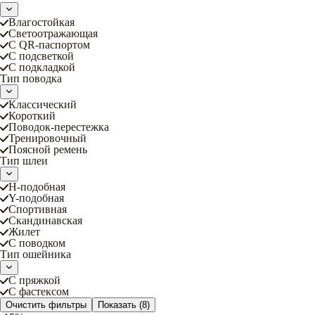
Влагостойкая
Светоотражающая
С QR-паспортом
С подсветкой
С подкладкой
Тип поводка
Классический
Короткий
Поводок-перестежка
Тренировочный
Поясной ремень
Тип шлеи
Н-подобная
Y-подобная
Спортивная
Скандинавская
Жилет
С поводком
Тип ошейника
С пряжкой
С фастексом
Очистить фильтры
Показать
(8)