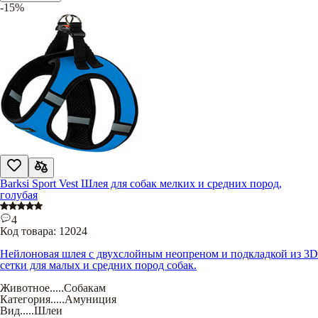
-15%
Barksi Sport Vest Шлея для собак мелких и средних пород,
голубая
4
Код товара:
12024
Нейлоновая шлея с двухслойным неопреном и подкладкой из 3D
сетки для малых и средних пород собак.
Животное
.....
Собакам
Категория
.....
Амуниция
Вид
.....
Шлеи