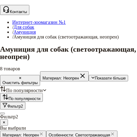
Контакты
Интернет-зоомагазин №1
/
Для собак
/
Амуниция
/
Амуниция для собак (светоотражающая, неопрен)
Амуниция для собак (светоотражающая,
неопрен)
8
товаров
Материал:
Неопрен
Показати більше
Очистить фильтры
По популярности
По популярности
Фильтр
2
Фильтр
2
Вы выбрали
Материал:
Неопрен
Особенности:
Светоотражающая