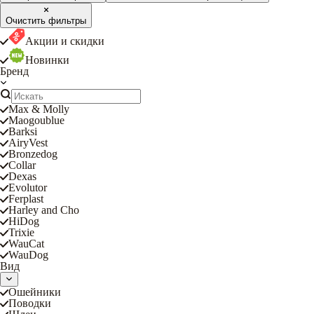
Очистить фильтры
Акции и скидки
Новинки
Бренд
Max & Molly
Maogoublue
Barksi
AiryVest
Bronzedog
Collar
Dexas
Evolutor
Ferplast
Harley and Cho
HiDog
Trixie
WauCat
WauDog
Вид
Ошейники
Поводки