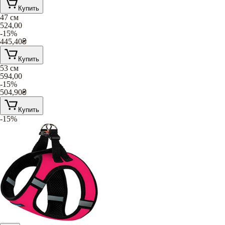
Купить
47 см
524,00
-15%
445,40
₴
Купить
53 см
594,00
-15%
504,90
₴
Купить
-15%