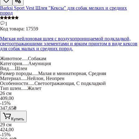
Barksi Sport Vest Шлея "Кексы" для собак мелких и средних
пород
1
Код товара:
17559
Мягкая нейлоновая шлея с воздухопроницаемой подкладкой,
светоотражающими элементами и ярким принтом в виде кексов
для собак малых и средних пород.
Животное
.....
Собакам
Категория
.....
Амуниция
Вид
.....
Шлеи
Размер породы
.....
Малая и миниатюрная
,
Средняя
Материал
.....
Нейлон
,
Неопрен
Особенности
.....
Светоотражающая
,
С подкладкой
Тип шлеи
.....
Жилет
26 см
409,00
-15%
347,65
₴
Купить
29 см
424,00
-15%