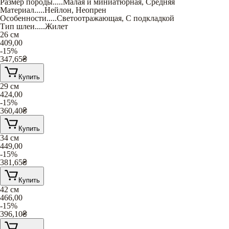
Размер породы
.....
Малая и миниатюрная
,
Средняя
Материал
.....
Нейлон
,
Неопрен
Особенности
.....
Светоотражающая
,
С подкладкой
Тип шлеи
.....
Жилет
26 см
409,00
-15%
347,65
₴
Купить
29 см
424,00
-15%
360,40
₴
Купить
34 см
449,00
-15%
381,65
₴
Купить
42 см
466,00
-15%
396,10
₴