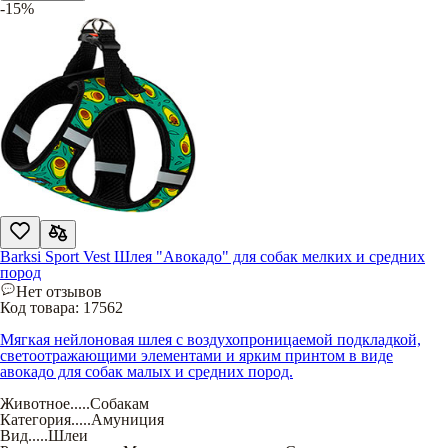
-15%
Barksi Sport Vest Шлея "Авокадо" для собак мелких и средних
пород
Нет отзывов
Код товара:
17562
Мягкая нейлоновая шлея с воздухопроницаемой подкладкой,
светоотражающими элементами и ярким принтом в виде
авокадо для собак малых и средних пород.
Животное
.....
Собакам
Категория
.....
Амуниция
Вид
.....
Шлеи