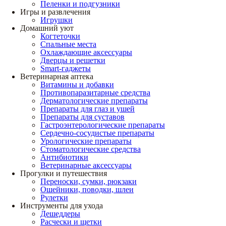
Пеленки и подгузники
Игры и развлечения
Игрушки
Домашний уют
Когтеточки
Спальные места
Охлаждающие аксессуары
Дверцы и решетки
Smart-гаджеты
Ветеринарная аптека
Витамины и добавки
Противопаразитарные средства
Дерматологические препараты
Препараты для глаз и ушей
Препараты для суставов
Гастроэнтерологические препараты
Сердечно-сосудистые препараты
Урологические препараты
Стоматологические средства
Антибиотики
Ветеринарные аксессуары
Прогулки и путешествия
Переноски, сумки, рюкзаки
Ошейники, поводки, шлеи
Рулетки
Инструменты для ухода
Дешеддеры
Расчески и щетки