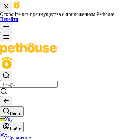
Откройте все преимущества с приложениям Pethouse
Перейти
Найти
Укр
Войти
Сравнение