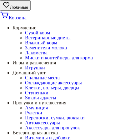
Любимые
Корзина
Кормление
Сухой корм
Ветеринарные диеты
Влажный корм
Заменители молока
Лакомства
Миски и контейнеры для корма
Игры и развлечения
Игрушки
Домашний уют
Спальные места
Охлаждающие аксессуары
Клетки, вольеры, дверцы
Ступеньки
Smart-гаджеты
Прогулки и путешествия
Амуниция
Рулетки
Переноски, сумки, рюкзаки
Автоаксессуары
Аксессуары для прогулок
Ветеринарная аптека
Витамины и добавки