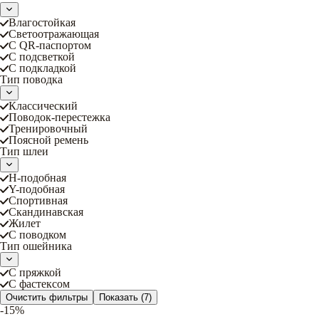
Влагостойкая
Светоотражающая
С QR-паспортом
С подсветкой
С подкладкой
Тип поводка
Классический
Поводок-перестежка
Тренировочный
Поясной ремень
Тип шлеи
Н-подобная
Y-подобная
Спортивная
Скандинавская
Жилет
С поводком
Тип ошейника
С пряжкой
С фастексом
Очистить фильтры
Показать
(7)
-15%