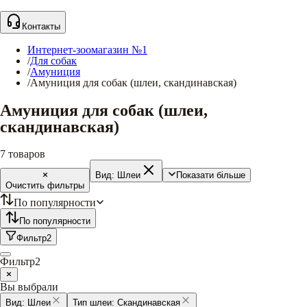
Контакты
Интернет-зоомагазин №1
/
Для собак
/
Амуниция
/
Амуниция для собак (шлеи, скандинавская)
Амуниция для собак (шлеи,
скандинавская)
7
товаров
Вид:
Шлеи
Показати більше
Очистить фильтры
По популярности
По популярности
Фильтр
2
Фильтр
2
Вы выбрали
Вид:
Шлеи
Тип шлеи:
Скандинавская