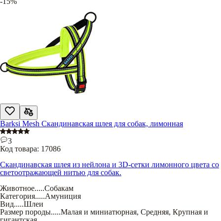
-15%
Barksi Mesh Скандинавская шлея для собак, лимонная
3
Код товара:
17086
Скандинавская шлея из нейлона и 3D-сетки лимонного цвета со
светоотражающей нитью для собак.
Животное
.....
Собакам
Категория
.....
Амуниция
Вид
.....
Шлеи
Размер породы
.....
Малая и миниатюрная
,
Средняя
,
Крупная и
гигантская