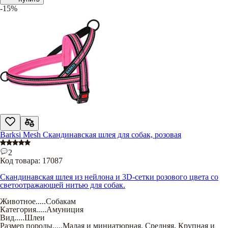
-15%
Barksi Mesh Скандинавская шлея для собак, розовая
2
Код товара:
17087
Скандинавская шлея из нейлона и 3D-сетки розового цвета со
светоотражающей нитью для собак.
Животное
.....
Собакам
Категория
.....
Амуниция
Вид
.....
Шлеи
Размер породы
.....
Малая и миниатюрная
,
Средняя
,
Крупная и