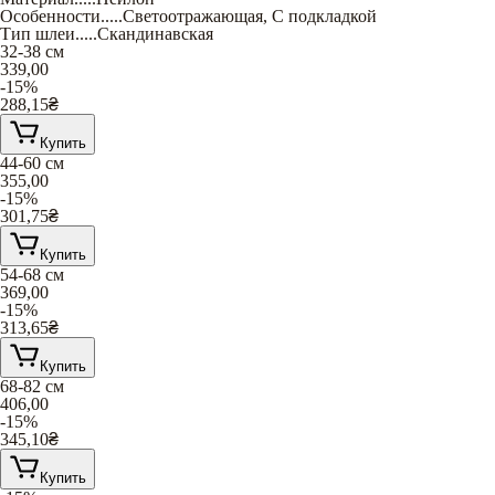
Особенности
.....
Светоотражающая
,
С подкладкой
Тип шлеи
.....
Скандинавская
32-38 см
339,00
-15%
288,15
₴
Купить
44-60 см
355,00
-15%
301,75
₴
Купить
54-68 см
369,00
-15%
313,65
₴
Купить
68-82 см
406,00
-15%
345,10
₴
Купить