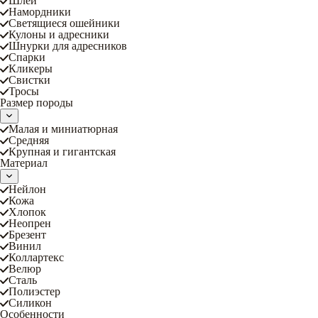
Шлеи
Намордники
Светящиеся ошейники
Кулоны и адресники
Шнурки для адресников
Спарки
Кликеры
Свистки
Тросы
Размер породы
Малая и миниатюрная
Средняя
Крупная и гигантская
Материал
Нейлон
Кожа
Хлопок
Неопрен
Брезент
Винил
Коллартекс
Велюр
Сталь
Полиэстер
Силикон
Особенности