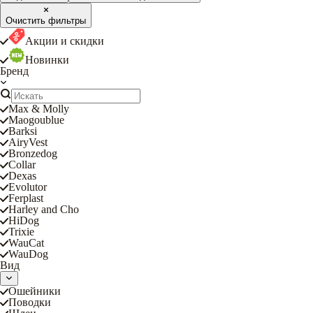
Очистить фильтры
Акции и скидки
Новинки
Бренд
Max & Molly
Maogoublue
Barksi
AiryVest
Bronzedog
Collar
Dexas
Evolutor
Ferplast
Harley and Cho
HiDog
Trixie
WauCat
WauDog
Вид
Ошейники
Поводки