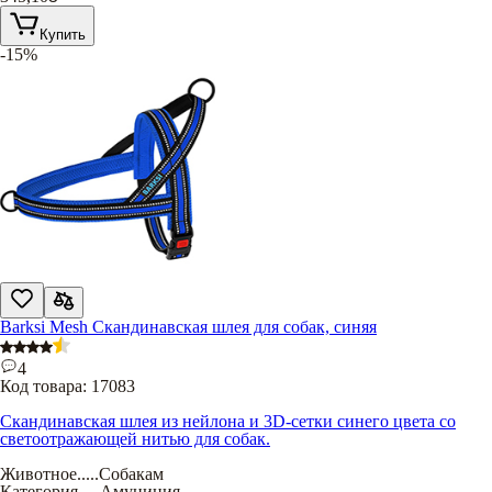
Купить
-15%
Barksi Mesh Скандинавская шлея для собак, синяя
4
Код товара:
17083
Скандинавская шлея из нейлона и 3D-сетки синего цвета со
светоотражающей нитью для собак.
Животное
.....
Собакам
Категория
.....
Амуниция