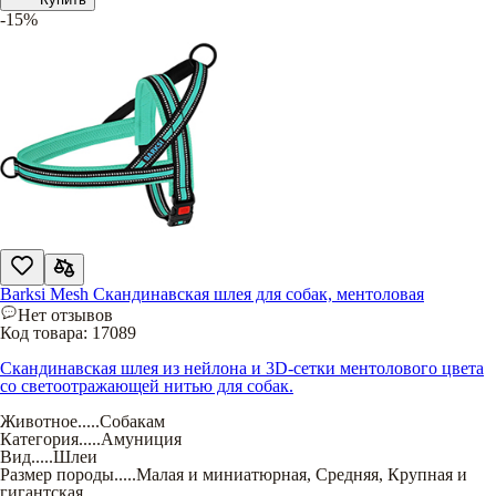
-15%
Barksi Mesh Скандинавская шлея для собак, ментоловая
Нет отзывов
Код товара:
17089
Скандинавская шлея из нейлона и 3D-сетки ментолового цвета
со светоотражающей нитью для собак.
Животное
.....
Собакам
Категория
.....
Амуниция
Вид
.....
Шлеи
Размер породы
.....
Малая и миниатюрная
,
Средняя
,
Крупная и
гигантская