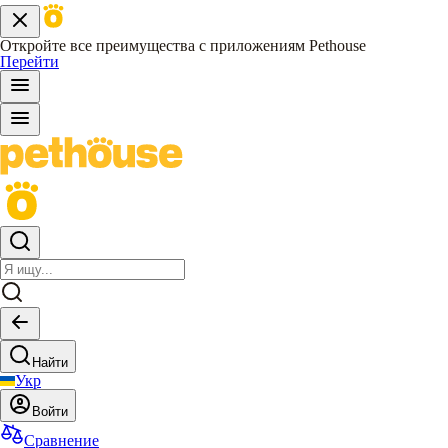
Откройте все преимущества с приложениям Pethouse
Перейти
Найти
Укр
Войти
Сравнение