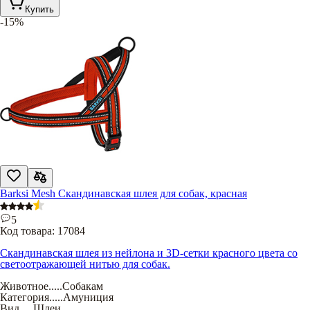
Купить
-15%
Barksi Mesh Скандинавская шлея для собак, красная
5
Код товара:
17084
Скандинавская шлея из нейлона и 3D-сетки красного цвета со
светоотражающей нитью для собак.
Животное
.....
Собакам
Категория
.....
Амуниция
Вид
.....
Шлеи