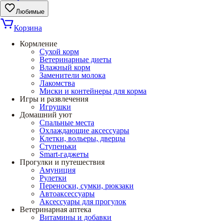
Любимые
Корзина
Кормление
Сухой корм
Ветеринарные диеты
Влажный корм
Заменители молока
Лакомства
Миски и контейнеры для корма
Игры и развлечения
Игрушки
Домашний уют
Спальные места
Охлаждающие аксессуары
Клетки, вольеры, дверцы
Ступеньки
Smart-гаджеты
Прогулки и путешествия
Амуниция
Рулетки
Переноски, сумки, рюкзаки
Автоаксессуары
Аксессуары для прогулок
Ветеринарная аптека
Витамины и добавки