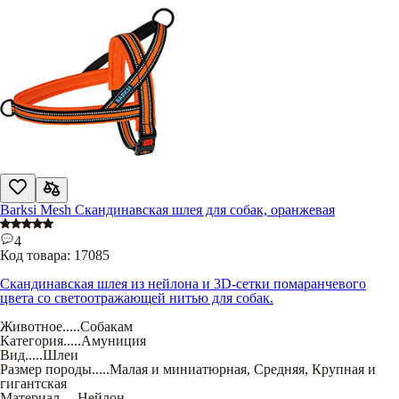
Barksi Mesh Скандинавская шлея для собак, оранжевая
4
Код товара:
17085
Скандинавская шлея из нейлона и 3D-сетки помаранчевого
цвета со светоотражающей нитью для собак.
Животное
.....
Собакам
Категория
.....
Амуниция
Вид
.....
Шлеи
Размер породы
.....
Малая и миниатюрная
,
Средняя
,
Крупная и
гигантская
Материал
.....
Нейлон