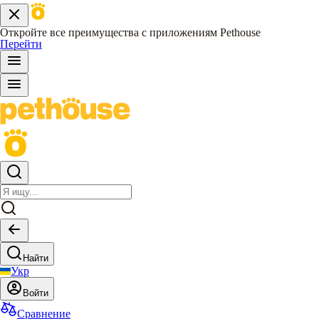
Откройте все преимущества с приложениям Pethouse
Перейти
Найти
Укр
Войти
Сравнение