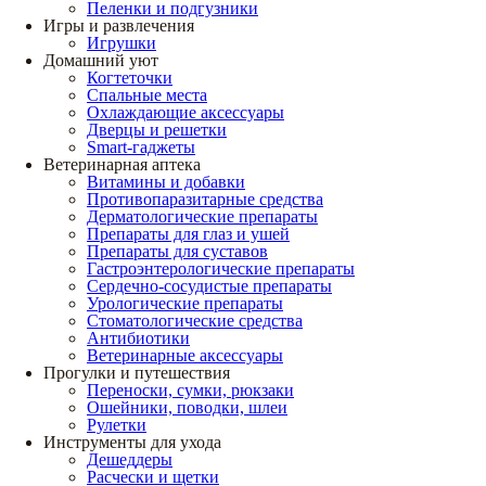
Пеленки и подгузники
Игры и развлечения
Игрушки
Домашний уют
Когтеточки
Спальные места
Охлаждающие аксессуары
Дверцы и решетки
Smart-гаджеты
Ветеринарная аптека
Витамины и добавки
Противопаразитарные средства
Дерматологические препараты
Препараты для глаз и ушей
Препараты для суставов
Гастроэнтерологические препараты
Сердечно-сосудистые препараты
Урологические препараты
Стоматологические средства
Антибиотики
Ветеринарные аксессуары
Прогулки и путешествия
Переноски, сумки, рюкзаки
Ошейники, поводки, шлеи
Рулетки
Инструменты для ухода
Дешеддеры
Расчески и щетки