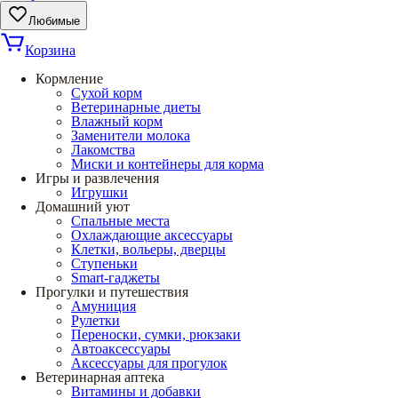
Любимые
Корзина
Кормление
Сухой корм
Ветеринарные диеты
Влажный корм
Заменители молока
Лакомства
Миски и контейнеры для корма
Игры и развлечения
Игрушки
Домашний уют
Спальные места
Охлаждающие аксессуары
Клетки, вольеры, дверцы
Ступеньки
Smart-гаджеты
Прогулки и путешествия
Амуниция
Рулетки
Переноски, сумки, рюкзаки
Автоаксессуары
Аксессуары для прогулок
Ветеринарная аптека
Витамины и добавки