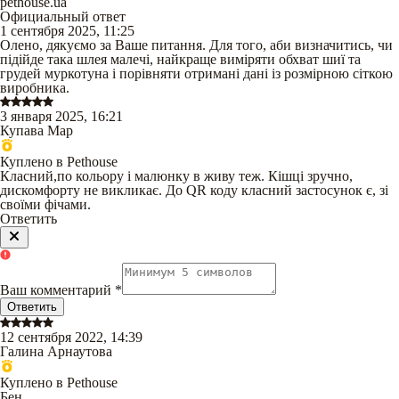
pethouse.ua
Официальный ответ
1 сентября 2025, 11:25
Олено, дякуємо за Ваше питання. Для того, аби визначитись, чи
підійде така шлея малечі, найкраще виміряти обхват шиї та
грудей муркотуна і порівняти отримані дані із розмірною сіткою
виробника.
3 января 2025, 16:21
Купава Мар
Куплено в Pethouse
Класний,по кольору і малюнку в живу теж. Кішці зручно,
дискомфорту не викликає. До QR коду класний застосунок є, зі
своїми фічами.
Ответить
Ваш комментарий
*
Ответить
12 сентября 2022, 14:39
Галина Арнаутова
Куплено в Pethouse
Бен