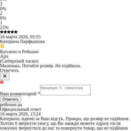
3
0
%
2
0
%
1
25
%
16 марта 2026, 05:55
Катерина Парфьонова
Куплено в Pethouse
Арч
(
Сибирский хаски
)
Маленька. Питайте розмір. Не підійшла.
Ответить
Ваш комментарий
*
Ответить
pethouse.ua
Официальный ответ
16 марта 2026, 15:24
Катерино, вдячні за Ваш відгук. Прикро, що розмір не підійшов.
Хотіли б звернути увагу, що Ви завжди можете одразу після
покупки звернутися до нас та повернути товар, що не підійшов