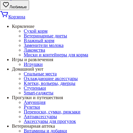
Любимые
Корзина
Кормление
Сухой корм
Ветеринарные диеты
Влажный корм
Заменители молока
Лакомства
Миски и контейнеры для корма
Игры и развлечения
Игрушки
Домашний уют
Спальные места
Охлаждающие аксессуары
Клетки, вольеры, дверцы
Ступеньки
Smart-гаджеты
Прогулки и путешествия
Амуниция
Рулетки
Переноски, сумки, рюкзаки
Автоаксессуары
Аксессуары для прогулок
Ветеринарная аптека
Витамины и добавки