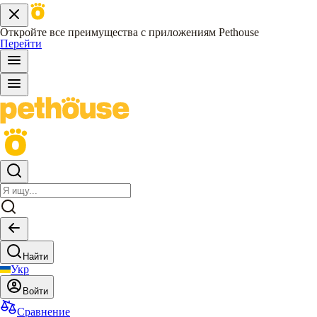
Откройте все преимущества с приложениям Pethouse
Перейти
Найти
Укр
Войти
Сравнение