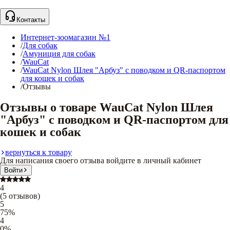
Контакты
Интернет-зоомагазин №1
/
Для собак
/
Амуниция для собак
/
WauCat
/
WauCat Nylon Шлея "Арбуз" с поводком и QR-паспортом
для кошек и собак
/
Отзывы
Отзывы о товаре WauCat Nylon Шлея
"Арбуз" с поводком и QR-паспортом для
кошек и собак
вернуться к товару
Для написания своего отзыва войдите в личный кабинет
Войти
4
(
5
отзывов
)
5
75
%
4
0
%