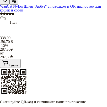
WauCat Nylon Шлея "Арбуз" с поводком и QR-паспортом для
кошек и собак
5
1 шт
338,00
-50,70
₴
-15%
287,30
₴
от
287,30
₴
Купить
Сканируйте QR-код и скачивайте наше приложение