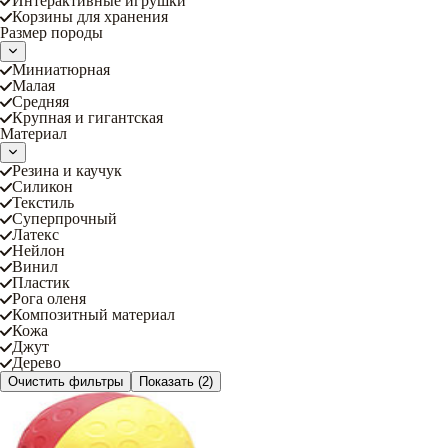
Интерактивные игрушки
Корзины для хранения
Размер породы
Миниатюрная
Малая
Средняя
Крупная и гигантская
Материал
Резина и каучук
Силикон
Текстиль
Суперпрочный
Латекс
Нейлон
Винил
Пластик
Рога оленя
Композитный материал
Кожа
Джут
Дерево
Очистить фильтры
Показать
(2)