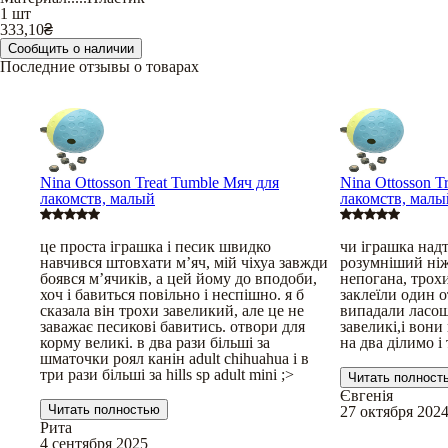
1 шт
333,10
₴
Сообщить о наличии
Последние отзывы о товарах
Nina Ottosson Treat Tumble Мяч для
Nina Ottosson T
лакомств, малый
лакомств, малы
це проста іграшка і песик швидко
чи іграшка надт
навчився штовхати мʼяч, мій чіхуа завжди
розумніший ніж
боявся мʼячиків, а цей йому до вподоби,
непогана, трохи
хоч і бавиться повільно і неспішно. я б
заклеїли один 
сказала він трохи завеликий, але це не
випадали ласощі
заважає песикові бавитись. отвори для
завеликі,і вони 
корму великі. в два рази більші за
на два ділимо і 
шматочки роял канін adult chihuahua і в
три рази більші за hills sp adult mini ;>
Читать полност
Євгенія
Читать полностью
27 октября 202
Рита
4 сентября 2025