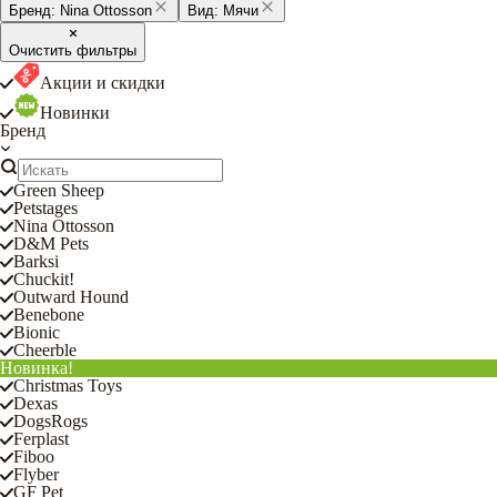
Бренд:
Nina Ottosson
Вид:
Мячи
Очистить фильтры
Акции и скидки
Новинки
Бренд
Green Sheep
Petstages
Nina Ottosson
D&M Pets
Barksi
Chuckit!
Outward Hound
Benebone
Bionic
Cheerble
Новинка!
Christmas Toys
Dexas
DogsRogs
Ferplast
Fiboo
Flyber
GF Pet