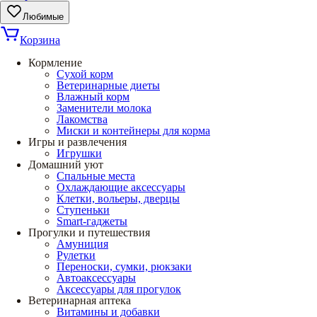
Любимые
Корзина
Кормление
Сухой корм
Ветеринарные диеты
Влажный корм
Заменители молока
Лакомства
Миски и контейнеры для корма
Игры и развлечения
Игрушки
Домашний уют
Спальные места
Охлаждающие аксессуары
Клетки, вольеры, дверцы
Ступеньки
Smart-гаджеты
Прогулки и путешествия
Амуниция
Рулетки
Переноски, сумки, рюкзаки
Автоаксессуары
Аксессуары для прогулок
Ветеринарная аптека
Витамины и добавки