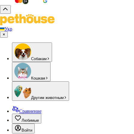
Укр
Собакам
Кошкам
Другим животным
Сравнение
Любимые
Войти