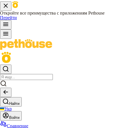
Откройте все преимущества с приложениям Pethouse
Перейти
Найти
Укр
Войти
Сравнение