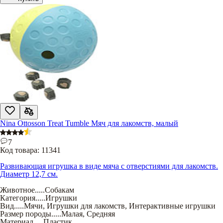
Nina Ottosson Treat Tumble Мяч для лакомств, малый
7
Код товара:
11341
Развивающая игрушка в виде мяча с отверстиями для лакомств.
Диаметр 12,7 см.
Животное
.....
Собакам
Категория
.....
Игрушки
Вид
.....
Мячи
,
Игрушки для лакомств
,
Интерактивные игрушки
Размер породы
.....
Малая
,
Средняя
Материал
.....
Пластик