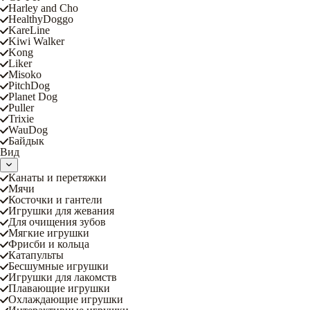
Harley and Cho
HealthyDoggo
KareLine
Kiwi Walker
Kong
Liker
Misoko
PitchDog
Planet Dog
Puller
Trixie
WauDog
Байдык
Вид
Канаты и перетяжки
Мячи
Косточки и гантели
Игрушки для жевания
Для очищения зубов
Мягкие игрушки
Фрисби и кольца
Катапульты
Бесшумные игрушки
Игрушки для лакомств
Плавающие игрушки
Охлаждающие игрушки