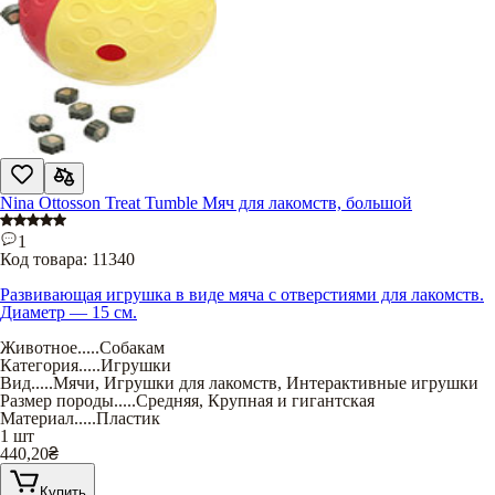
Nina Ottosson Treat Tumble Мяч для лакомств, большой
1
Код товара:
11340
Развивающая игрушка в виде мяча с отверстиями для лакомств.
Диаметр — 15 см.
Животное
.....
Собакам
Категория
.....
Игрушки
Вид
.....
Мячи
,
Игрушки для лакомств
,
Интерактивные игрушки
Размер породы
.....
Средняя
,
Крупная и гигантская
Материал
.....
Пластик
1 шт
440,20
₴
Купить