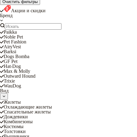
Очистить фильтры
Акции и скидки
Бренд
Paikka
Noble Pet
Pet Fashion
AiryVest
Barksi
Dogs Bomba
GF Pet
Hat-Dog
Max & Molly
Outward Hound
Trixie
WauDog
Вид
Жилеты
Охлаждающие жилеты
Спасательные жилеты
Дождевики
Комбинезоны
Костюмы
Толстовки
Вышиванки