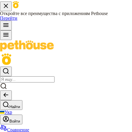
Откройте все преимущества с приложениям Pethouse
Перейти
Найти
Укр
Войти
Сравнение