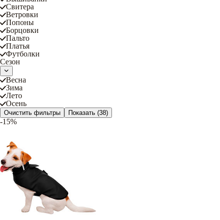
Свитера
Ветровки
Попоны
Борцовки
Пальто
Платья
Футболки
Сезон
Весна
Зима
Лето
Осень
Очистить фильтры
Показать
(38)
-15%