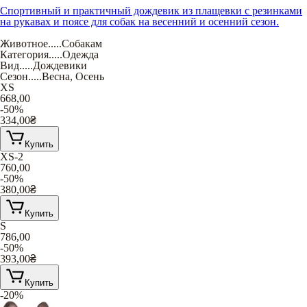
Спортивный и практичный дождевик из плащевки с резинками
на рукавах и поясе для собак на весенний и осенний сезон.
Животное
.....
Собакам
Категория
.....
Одежда
Вид
.....
Дождевики
Сезон
.....
Весна
,
Осень
XS
668,00
-50%
334,00
₴
Купить
XS-2
760,00
-50%
380,00
₴
Купить
S
786,00
-50%
393,00
₴
Купить
-20%