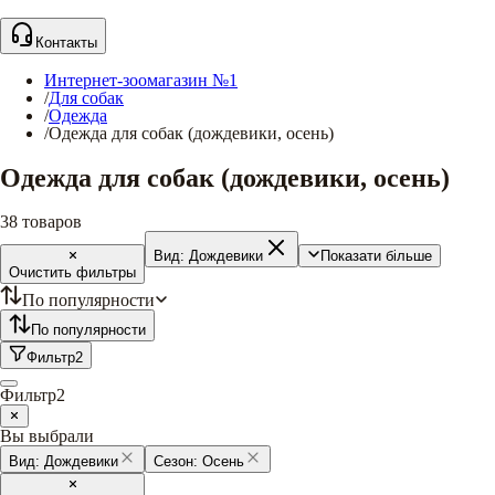
Контакты
Интернет-зоомагазин №1
/
Для собак
/
Одежда
/
Одежда для собак (дождевики, осень)
Одежда для собак (дождевики, осень)
38
товаров
Вид:
Дождевики
Показати більше
Очистить фильтры
По популярности
По популярности
Фильтр
2
Фильтр
2
Вы выбрали
Вид:
Дождевики
Сезон:
Осень