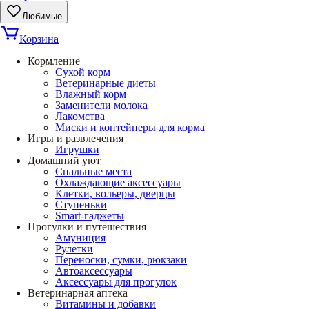
Любимые
Корзина
Кормление
Сухой корм
Ветеринарные диеты
Влажный корм
Заменители молока
Лакомства
Миски и контейнеры для корма
Игры и развлечения
Игрушки
Домашний уют
Спальные места
Охлаждающие аксессуары
Клетки, вольеры, дверцы
Ступеньки
Smart-гаджеты
Прогулки и путешествия
Амуниция
Рулетки
Переноски, сумки, рюкзаки
Автоаксессуары
Аксессуары для прогулок
Ветеринарная аптека
Витамины и добавки