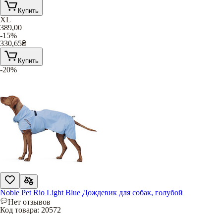
Купить
XL
389,00
-15%
330,65
₴
Купить
-20%
Noble Pet Rio Light Blue Дождевик для собак, голубой
Нет отзывов
Код товара:
20572