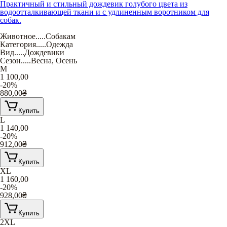
Практичный и стильный дождевик голубого цвета из
водоотталкивающей ткани и с удлиненным воротником для
собак.
Животное
.....
Собакам
Категория
.....
Одежда
Вид
.....
Дождевики
Сезон
.....
Весна
,
Осень
M
1 100,00
-20%
880,00
₴
Купить
L
1 140,00
-20%
912,00
₴
Купить
XL
1 160,00
-20%
928,00
₴
Купить
2XL