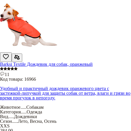
Barksi Textile Дождевик для собак, оранжевый
11
Код товара:
16966
Удобный и практичный дождевик оранжевого цвета с
застежкой-липучкой для защиты собак от ветра, влаги и грязи во
время прогулок в непогоду.
Животное
.....
Собакам
Категория
.....
Одежда
Вид
.....
Дождевики
Сезон
.....
Лето
,
Весна
,
Осень
XXS
284,00