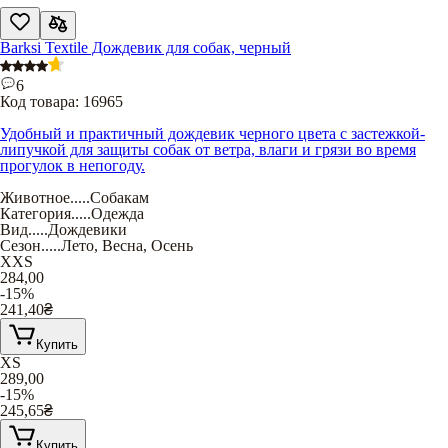
Barksi Textile Дождевик для собак, черный
6
Код товара:
16965
Удобный и практичный дождевик черного цвета с застежкой-
липучкой для защиты собак от ветра, влаги и грязи во время
прогулок в непогоду.
Животное
.....
Собакам
Категория
.....
Одежда
Вид
.....
Дождевики
Сезон
.....
Лето
,
Весна
,
Осень
XXS
284,00
-15%
241,40
₴
Купить
XS
289,00
-15%
245,65
₴
Купить