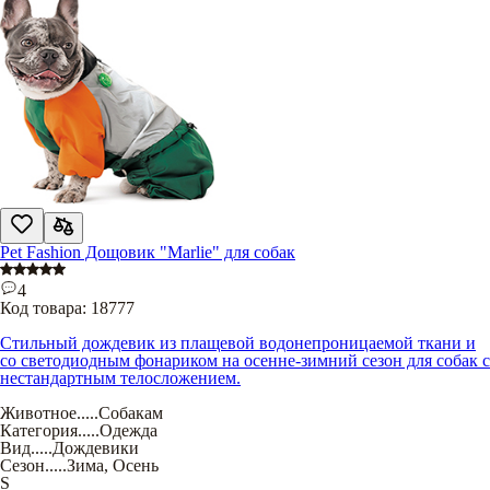
Pet Fashion Дощовик "Marlie" для собак
4
Код товара:
18777
Стильный дождевик из плащевой водонепроницаемой ткани и
со светодиодным фонариком на осенне-зимний сезон для собак с
нестандартным телосложением.
Животное
.....
Собакам
Категория
.....
Одежда
Вид
.....
Дождевики
Сезон
.....
Зима
,
Осень
S