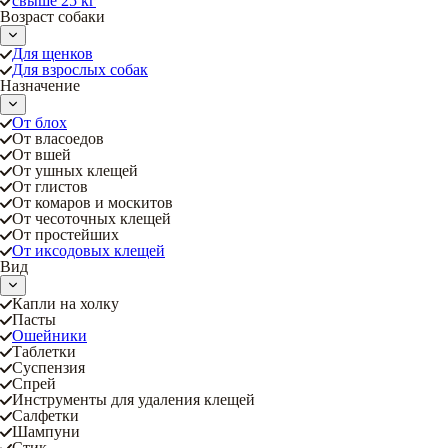
свыше 25 кг
Возраст собаки
Для щенков
Для взрослых собак
Назначение
От блох
От власоедов
От вшей
От ушных клещей
От глистов
От комаров и москитов
От чесоточных клещей
От простейших
От иксодовых клещей
Вид
Капли на холку
Пасты
Ошейники
Таблетки
Суспензия
Спрей
Инструменты для удаления клещей
Салфетки
Шампуни
Стик