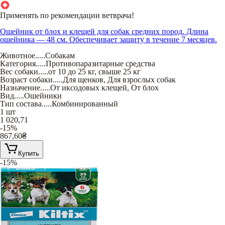
Применять по рекомендации ветврача!
Ошейник от блох и клещей для собак средних пород. Длина
ошейника — 48 см. Обеспечивает защиту в течение 7 месяцев.
Животное
.....
Собакам
Категория
.....
Противопаразитарные средства
Вес собаки
.....
от 10 до 25 кг
,
свыше 25 кг
Возраст собаки
.....
Для щенков
,
Для взрослых собак
Назначение
.....
От иксодовых клещей
,
От блох
Вид
.....
Ошейники
Тип состава
.....
Комбинированный
1 шт
1 020,71
-15%
867,60
₴
Купить
-15%