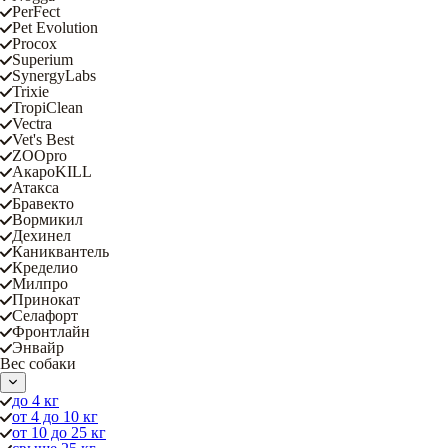
PerFect
Pet Evolution
Procox
Superium
SynergyLabs
Trixie
TropiClean
Vectra
Vet's Best
ZOOpro
АкароKILL
Атакса
Бравекто
Вормикил
Дехинел
Каниквантель
Кределио
Милпро
Принокат
Селафорт
Фронтлайн
Энвайр
Вес собаки
до 4 кг
от 4 до 10 кг
от 10 до 25 кг