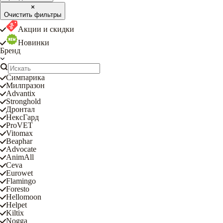
Очистить фильтры
Акции и скидки
Новинки
Бренд
Симпарика
Милпразон
Advantix
Stronghold
Дронтал
НексГард
ProVET
Vitomax
Beaphar
Advocate
AnimAll
Ceva
Eurowet
Flamingo
Foresto
Hellomoon
Helpet
Kiltix
Nogga