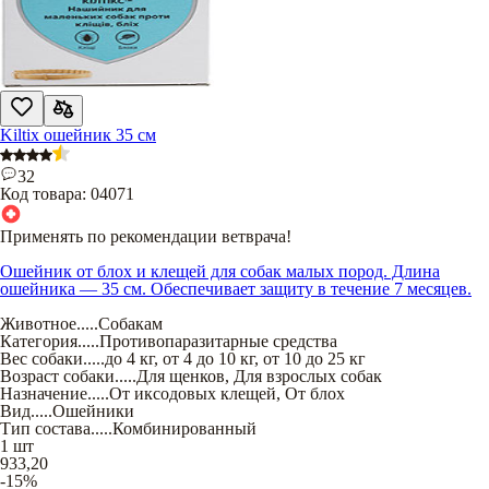
Kiltix ошейник 35 см
32
Код товара:
04071
Применять по рекомендации ветврача!
Ошейник от блох и клещей для собак малых пород. Длина
ошейника — 35 см. Обеспечивает защиту в течение 7 месяцев.
Животное
.....
Собакам
Категория
.....
Противопаразитарные средства
Вес собаки
.....
до 4 кг
,
от 4 до 10 кг
,
от 10 до 25 кг
Возраст собаки
.....
Для щенков
,
Для взрослых собак
Назначение
.....
От иксодовых клещей
,
От блох
Вид
.....
Ошейники
Тип состава
.....
Комбинированный
1 шт
933,20
-15%