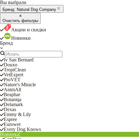
Вы выбрали
Бренд:
Natural Dog Company
Очистить фильтры
Акции и скидки
Новинки
Бренд
Iv San Bernard
Douxo
TropiClean
VetExpert
ProVET
Nature's Miracle
AnimAll
Beaphar
Botaniqa
Delamark
Dexas
Emmy & Lily
Espree
Eurowet
Every Dog Knows
Новинка!