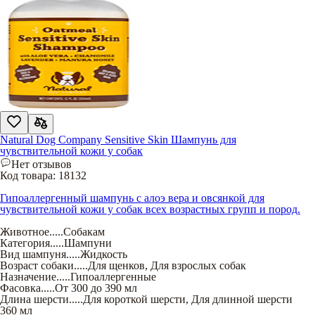
Natural Dog Company Sensitive Skin Шампунь для
чувствительной кожи у собак
Нет отзывов
Код товара:
18132
Гипоаллергенный шампунь с алоэ вера и овсянкой для
чувствительной кожи у собак всех возрастных групп и пород.
Животное
.....
Собакам
Категория
.....
Шампуни
Вид шампуня
.....
Жидкость
Возраст собаки
.....
Для щенков
,
Для взрослых собак
Назначение
.....
Гипоаллергенные
Фасовка
.....
От 300 до 390 мл
Длина шерсти
.....
Для короткой шерсти
,
Для длинной шерсти
360 мл