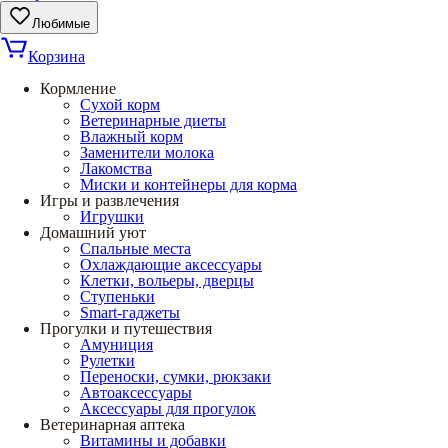
Любимые
Корзина
Кормление
Сухой корм
Ветеринарные диеты
Влажный корм
Заменители молока
Лакомства
Миски и контейнеры для корма
Игры и развлечения
Игрушки
Домашний уют
Спальные места
Охлаждающие аксессуары
Клетки, вольеры, дверцы
Ступеньки
Smart-гаджеты
Прогулки и путешествия
Амуниция
Рулетки
Переноски, сумки, рюкзаки
Автоаксессуары
Аксессуары для прогулок
Ветеринарная аптека
Витамины и добавки