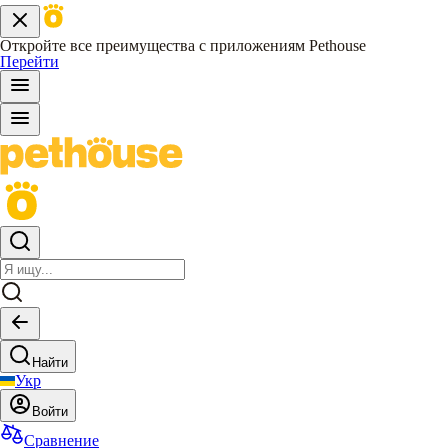
Откройте все преимущества с приложениям Pethouse
Перейти
Найти
Укр
Войти
Сравнение