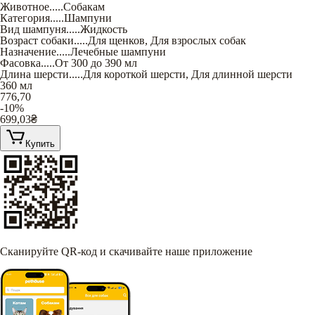
Животное
.....
Собакам
Категория
.....
Шампуни
Вид шампуня
.....
Жидкость
Возраст собаки
.....
Для щенков
,
Для взрослых собак
Назначение
.....
Лечебные шампуни
Фасовка
.....
От 300 до 390 мл
Длина шерсти
.....
Для короткой шерсти
,
Для длинной шерсти
360 мл
776,70
-10%
699,03
₴
Купить
Сканируйте QR-код и скачивайте наше приложение