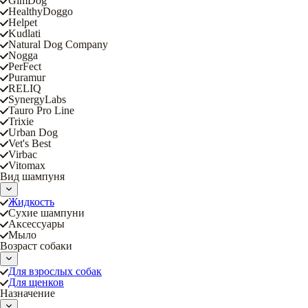
GimDog
HealthyDoggo
Helpet
Kudlati
Natural Dog Company
Nogga
PerFect
Puramur
RELIQ
SynergyLabs
Tauro Pro Line
Trixie
Urban Dog
Vet's Best
Virbac
Vitomax
Вид шампуня
Жидкость
Сухие шампуни
Аксессуары
Мыло
Возраст собаки
Для взрослых собак
Для щенков
Назначение