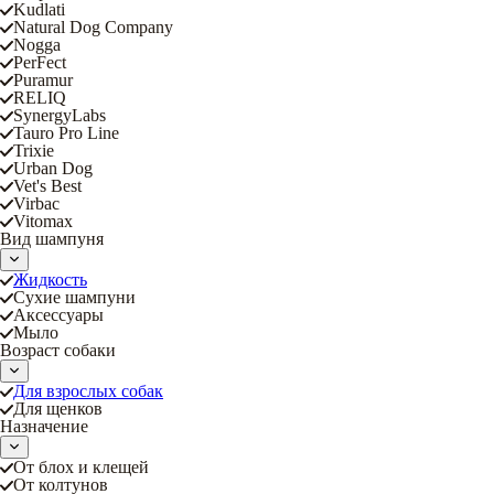
Kudlati
Natural Dog Company
Nogga
PerFect
Puramur
RELIQ
SynergyLabs
Tauro Pro Line
Trixie
Urban Dog
Vet's Best
Virbac
Vitomax
Вид шампуня
Жидкость
Сухие шампуни
Аксессуары
Мыло
Возраст собаки
Для взрослых собак
Для щенков
Назначение
От блох и клещей
От колтунов