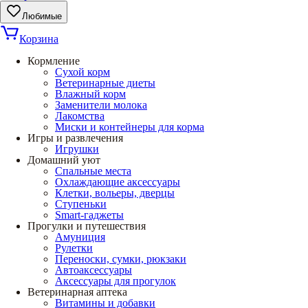
Любимые
Корзина
Кормление
Сухой корм
Ветеринарные диеты
Влажный корм
Заменители молока
Лакомства
Миски и контейнеры для корма
Игры и развлечения
Игрушки
Домашний уют
Спальные места
Охлаждающие аксессуары
Клетки, вольеры, дверцы
Ступеньки
Smart-гаджеты
Прогулки и путешествия
Амуниция
Рулетки
Переноски, сумки, рюкзаки
Автоаксессуары
Аксессуары для прогулок
Ветеринарная аптека
Витамины и добавки