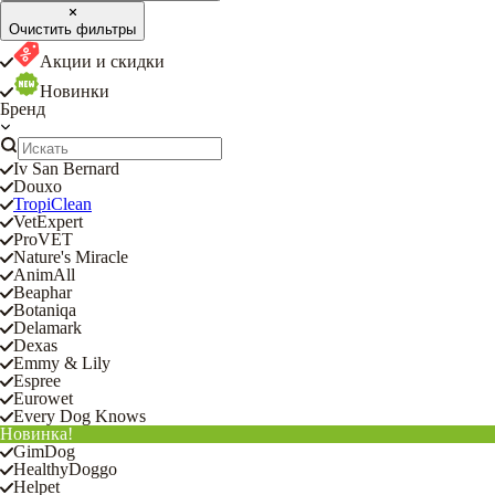
Очистить фильтры
Акции и скидки
Новинки
Бренд
Iv San Bernard
Douxo
TropiClean
VetExpert
ProVET
Nature's Miracle
AnimAll
Beaphar
Botaniqa
Delamark
Dexas
Emmy & Lily
Espree
Eurowet
Every Dog Knows
Новинка!
GimDog
HealthyDoggo
Helpet