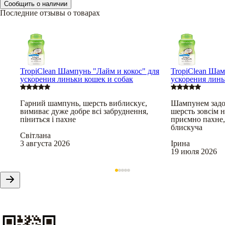
Сообщить о наличии
Последние отзывы о товарах
TropiClean Шампунь "Лайм и кокос" для
TropiClean Шам
ускорения линьки кошек и собак
ускорения линь
Гарний шампунь, шерсть виблискує,
Шампунем задов
вимиває дуже добре всі забруднення,
шерсть зовсім н
піниться і пахне
приємно пахне, 
блискуча
Світлана
3 августа 2026
Ірина
19 июля 2026