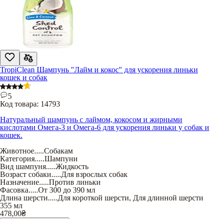
TropiClean Шампунь "Лайм и кокос" для ускорения линьки
кошек и собак
5
Код товара:
14793
Натуральный шампунь с лаймом, кокосом и жирными
кислотами Омега-3 и Омега-6 для ускорения линьки у собак и
кошек.
Животное
.....
Собакам
Категория
.....
Шампуни
Вид шампуня
.....
Жидкость
Возраст собаки
.....
Для взрослых собак
Назначение
.....
Против линьки
Фасовка
.....
От 300 до 390 мл
Длина шерсти
.....
Для короткой шерсти
,
Для длинной шерсти
355 мл
478,00
₴