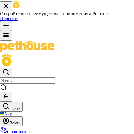
Откройте все преимущества с приложениям Pethouse
Перейти
Найти
Укр
Войти
Сравнение