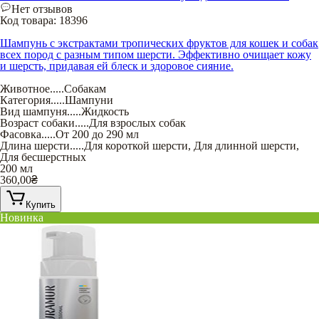
Нет отзывов
Код товара:
18396
Шампунь с экстрактами тропических фруктов для кошек и собак
всех пород с разным типом шерсти. Эффективно очищает кожу
и шерсть, придавая ей блеск и здоровое сияние.
Животное
.....
Собакам
Категория
.....
Шампуни
Вид шампуня
.....
Жидкость
Возраст собаки
.....
Для взрослых собак
Фасовка
.....
От 200 до 290 мл
Длина шерсти
.....
Для короткой шерсти
,
Для длинной шерсти
,
Для бесшерстных
200 мл
360,00
₴
Купить
Новинка