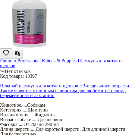
Puramur Professional Kittens & Puppies Шампунь для котят и
щенков
Нет отзывов
Код товара:
18397
Нежный шампунь для котят и щенков с 3-недельного возраста.
Также является отличным вариантом для любимиц в период
беременности и лактации.
Животное
.....
Собакам
Категория
.....
Шампуни
Вид шампуня
.....
Жидкость
Возраст собаки
.....
Для щенков
Фасовка
.....
От 200 до 290 мл
Длина шерсти
.....
Для короткой шерсти
,
Для длинной шерсти
,
Для бесшерстных