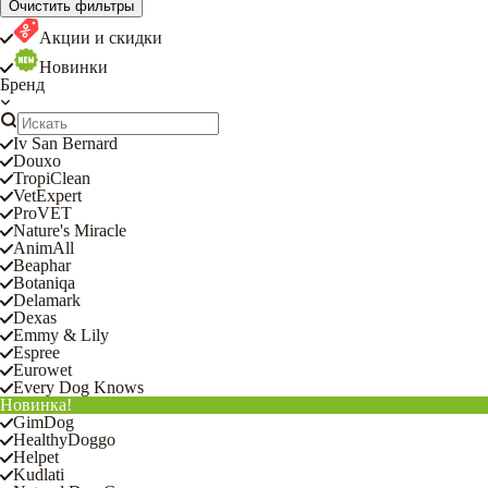
Очистить фильтры
Акции и скидки
Новинки
Бренд
Iv San Bernard
Douxo
TropiClean
VetExpert
ProVET
Nature's Miracle
AnimAll
Beaphar
Botaniqa
Delamark
Dexas
Emmy & Lily
Espree
Eurowet
Every Dog Knows
Новинка!
GimDog
HealthyDoggo
Helpet
Kudlati