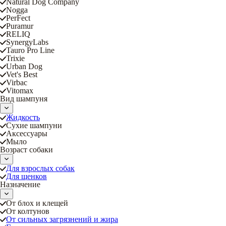
Natural Dog Company
Nogga
PerFect
Puramur
RELIQ
SynergyLabs
Tauro Pro Line
Trixie
Urban Dog
Vet's Best
Virbac
Vitomax
Вид шампуня
Жидкость
Сухие шампуни
Аксессуары
Мыло
Возраст собаки
Для взрослых собак
Для щенков
Назначение
От блох и клещей
От колтунов
От сильных загрязнений и жира