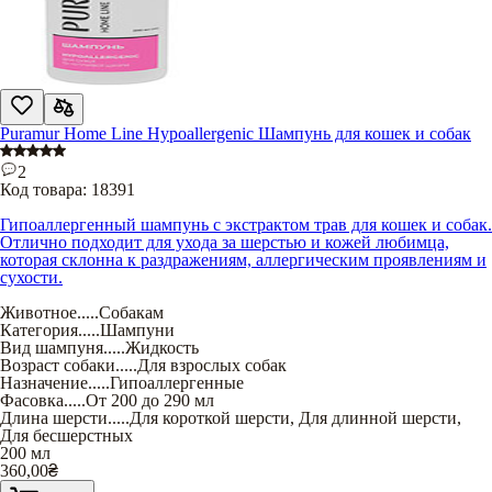
Puramur Home Line Hypoallergenic Шампунь для кошек и собак
2
Код товара:
18391
Гипоаллергенный шампунь с экстрактом трав для кошек и собак.
Отлично подходит для ухода за шерстью и кожей любимца,
которая склонна к раздражениям, аллергическим проявлениям и
сухости.
Животное
.....
Собакам
Категория
.....
Шампуни
Вид шампуня
.....
Жидкость
Возраст собаки
.....
Для взрослых собак
Назначение
.....
Гипоаллергенные
Фасовка
.....
От 200 до 290 мл
Длина шерсти
.....
Для короткой шерсти
,
Для длинной шерсти
,
Для бесшерстных
200 мл
360,00
₴