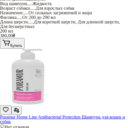
Вид шампуня
.....
Жидкость
Возраст собаки
.....
Для взрослых собак
Назначение
.....
От сильных загрязнений и жира
Фасовка
.....
От 200 до 290 мл
Длина шерсти
.....
Для короткой шерсти
,
Для длинной шерсти
,
Для бесшерстных
200 мл
380,00
₴
Купить
Puramur Home Line Antibacterial Protection Шампунь для кошек и
собак
Нет отзывов