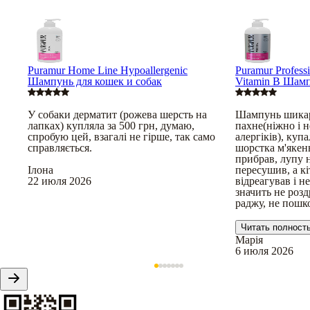
Puramur Home Line Hypoallergenic
Puramur Professi
Шампунь для кошек и собак
Vitamin B Шамп
У собаки дерматит (рожева шерсть на
Шампунь шика
лапках) купляла за 500 грн, думаю,
пахне(ніжно і н
спробую цей, взагалі не гірше, так само
алергіків), купа
справляється.
шорстка м'якен
прибрав, лупу н
Ілона
пересушив, а кі
22 июля 2026
відреагував і н
значить не розд
раджу, не пошк
Читать полност
Марія
6 июля 2026