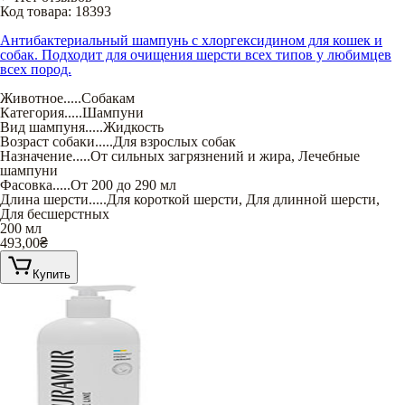
Код товара:
18393
Антибактериальный шампунь с хлоргексидином для кошек и
собак. Подходит для очищения шерсти всех типов у любимцев
всех пород.
Животное
.....
Собакам
Категория
.....
Шампуни
Вид шампуня
.....
Жидкость
Возраст собаки
.....
Для взрослых собак
Назначение
.....
От сильных загрязнений и жира
,
Лечебные
шампуни
Фасовка
.....
От 200 до 290 мл
Длина шерсти
.....
Для короткой шерсти
,
Для длинной шерсти
,
Для бесшерстных
200 мл
493,00
₴
Купить