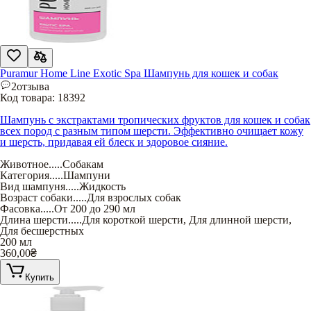
Puramur Home Line Exotic Spa Шампунь для кошек и собак
2
отзыва
Код товара:
18392
Шампунь с экстрактами тропических фруктов для кошек и собак
всех пород с разным типом шерсти. Эффективно очищает кожу
и шерсть, придавая ей блеск и здоровое сияние.
Животное
.....
Собакам
Категория
.....
Шампуни
Вид шампуня
.....
Жидкость
Возраст собаки
.....
Для взрослых собак
Фасовка
.....
От 200 до 290 мл
Длина шерсти
.....
Для короткой шерсти
,
Для длинной шерсти
,
Для бесшерстных
200 мл
360,00
₴
Купить