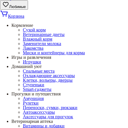
Любимые
Корзина
Кормление
Сухой корм
Ветеринарные диеты
Влажный корм
Заменители молока
Лакомства
Миски и контейнеры для корма
Игры и развлечения
Игрушки
Домашний уют
Спальные места
Охлаждающие аксессуары
Клетки, вольеры, дверцы
Ступеньки
Smart-гаджеты
Прогулки и путешествия
Амуниция
Рулетки
Переноски, сумки, рюкзаки
Автоаксессуары
Аксессуары для прогулок
Ветеринарная аптека
Витамины и добавки