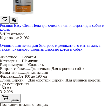
Puramur Easy Clean Пена для очистки лап и шерсти для собак и
кошек
Нет отзывов
Код товара:
21982
Очищающая пенка для быстрого и деликатного мытья лап, а
также локального ухода за шерстью котов и собак.
Животное
.....
Собакам
Категория
.....
Шампуни
Вид шампуня
.....
Жидкость
Возраст собаки
.....
Для щенков
,
Для взрослых собак
Назначение
.....
Для мытья лап
Фасовка
.....
От 100 до 190 мл
Длина шерсти
.....
Для короткой шерсти
,
Для длинной шерсти
,
Для бесшерстных
150 мл
312,00
₴
Купить
Последние отзывы о товарах