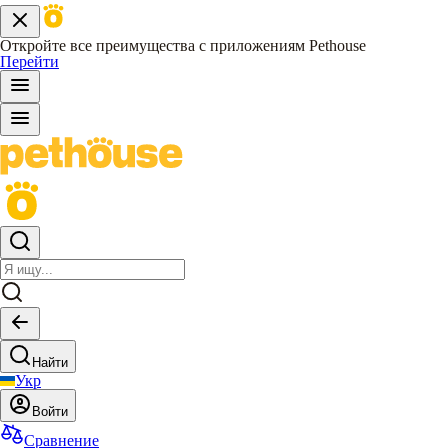
Откройте все преимущества с приложениям Pethouse
Перейти
Найти
Укр
Войти
Сравнение