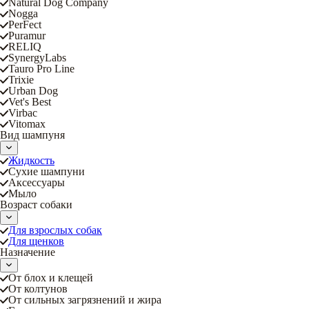
Natural Dog Company
Nogga
PerFect
Puramur
RELIQ
SynergyLabs
Tauro Pro Line
Trixie
Urban Dog
Vet's Best
Virbac
Vitomax
Вид шампуня
Жидкость
Сухие шампуни
Аксессуары
Мыло
Возраст собаки
Для взрослых собак
Для щенков
Назначение
От блох и клещей
От колтунов
От сильных загрязнений и жира