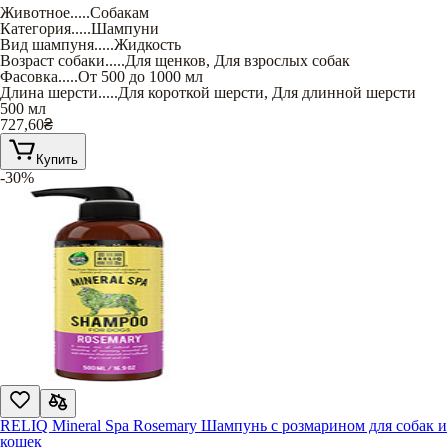
Животное
.....
Собакам
Категория
.....
Шампуни
Вид шампуня
.....
Жидкость
Возраст собаки
.....
Для щенков
,
Для взрослых собак
Фасовка
.....
От 500 до 1000 мл
Длина шерсти
.....
Для короткой шерсти
,
Для длинной шерсти
500 мл
727,60
₴
Купить
-30%
RELIQ Mineral Spa Rosemary Шампунь с розмарином для собак и
кошек