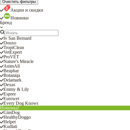
Очистить фильтры
Акции и скидки
Новинки
Бренд
Iv San Bernard
Douxo
TropiClean
VetExpert
ProVET
Nature's Miracle
AnimAll
Beaphar
Botaniqa
Delamark
Dexas
Emmy & Lily
Espree
Eurowet
Every Dog Knows
Новинка!
GimDog
HealthyDoggo
Helpet
Kudlati