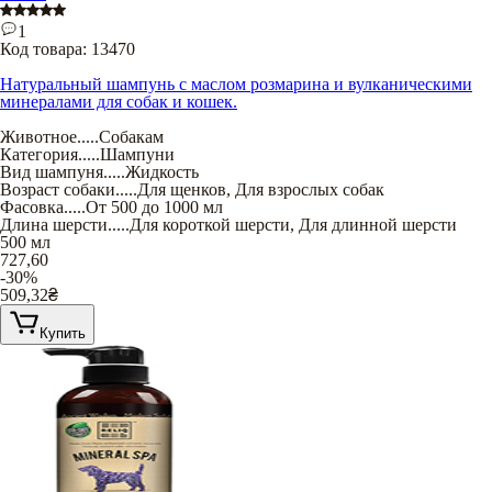
1
Код товара:
13470
Натуральный шампунь с маслом розмарина и вулканическими
минералами для собак и кошек.
Животное
.....
Собакам
Категория
.....
Шампуни
Вид шампуня
.....
Жидкость
Возраст собаки
.....
Для щенков
,
Для взрослых собак
Фасовка
.....
От 500 до 1000 мл
Длина шерсти
.....
Для короткой шерсти
,
Для длинной шерсти
500 мл
727,60
-30%
509,32
₴
Купить