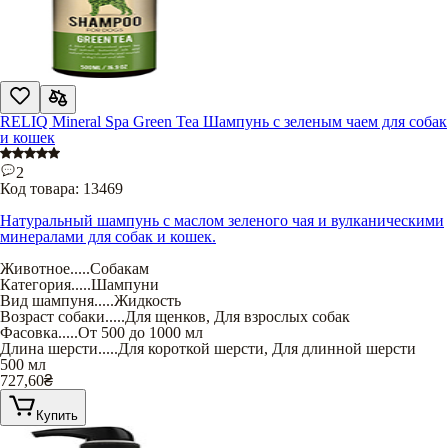
RELIQ Mineral Spa Green Tea Шампунь с зеленым чаем для собак
и кошек
2
Код товара:
13469
Натуральный шампунь с маслом зеленого чая и вулканическими
минералами для собак и кошек.
Животное
.....
Собакам
Категория
.....
Шампуни
Вид шампуня
.....
Жидкость
Возраст собаки
.....
Для щенков
,
Для взрослых собак
Фасовка
.....
От 500 до 1000 мл
Длина шерсти
.....
Для короткой шерсти
,
Для длинной шерсти
500 мл
727,60
₴
Купить