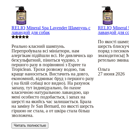
RELIQ Mineral Spa Lavender Шампунь с
RELIQ Mineral 
лавандой для собак
лавандой для с
По якості шамп
Реально класний шампунь.
шерсть блискуч
Перепробувала всі мініатюри, нам
поряд з песико
алергікам підійшли всі. Не дивлячись що
знаходитись(( 
безсульфатний, піниться чудово, з
ретельно змивал
першого разу в порівнянні з Espree та
Tropiclean. Трохи розвожу водою, так
Ольга
краще наноситься. Вистачить на довго,
27 июня 2026
економний, відмиває бруд з першого разу
( на білій собаці все видно). На рахунок
запаху, тут індивідуально, бо пахне
класичною натуральною лавандою, що
мені особисто подобається, і запах на
шерсті на якийсь час залишається. Брала
на заміну Iv San Bernard, по якості шерсть
гіршою не стала, а от шкіра стала більш
зволожена.
Читать полностью