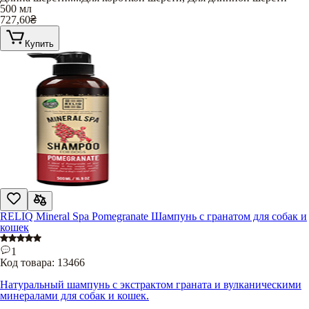
500 мл
727,60
₴
Купить
RELIQ Mineral Spa Pomegranate Шампунь с гранатом для собак и
кошек
1
Код товара:
13466
Натуральный шампунь с экстрактом граната и вулканическими
минералами для собак и кошек.