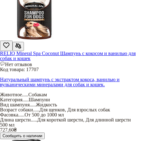
RELIQ Mineral Spa Coconut Шампунь с кокосом и ванилью для
собак и кошек
Нет отзывов
Код товара:
17707
Натуральный шампунь с экстрактом кокоса, ванилью и
вулканическими минералами для собак и кошек.
Животное
.....
Собакам
Категория
.....
Шампуни
Вид шампуня
.....
Жидкость
Возраст собаки
.....
Для щенков
,
Для взрослых собак
Фасовка
.....
От 500 до 1000 мл
Длина шерсти
.....
Для короткой шерсти
,
Для длинной шерсти
500 мл
727,60
₴
Сообщить о наличии