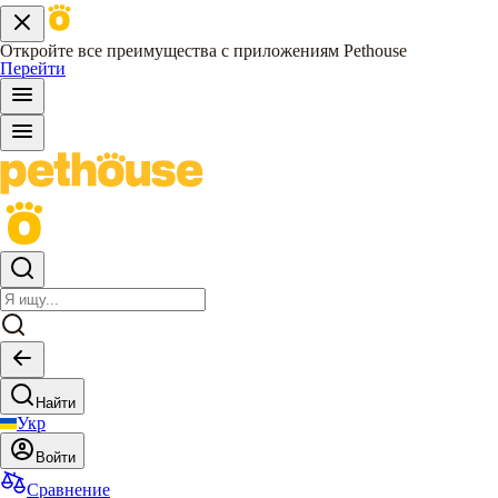
Откройте все преимущества с приложениям Pethouse
Перейти
Найти
Укр
Войти
Сравнение