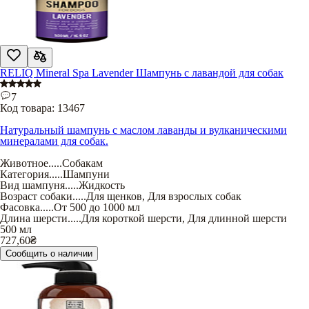
RELIQ Mineral Spa Lavender Шампунь с лавандой для собак
7
Код товара:
13467
Натуральный шампунь с маслом лаванды и вулканическими
минералами для собак.
Животное
.....
Собакам
Категория
.....
Шампуни
Вид шампуня
.....
Жидкость
Возраст собаки
.....
Для щенков
,
Для взрослых собак
Фасовка
.....
От 500 до 1000 мл
Длина шерсти
.....
Для короткой шерсти
,
Для длинной шерсти
500 мл
727,60
₴
Сообщить о наличии