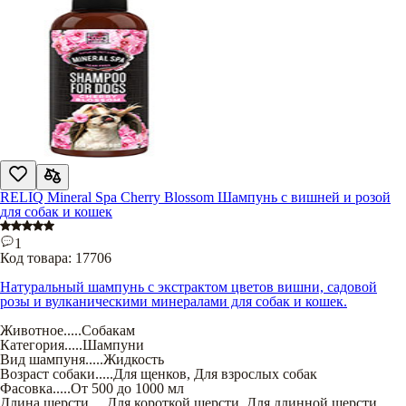
RELIQ Mineral Spa Cherry Blossom Шампунь с вишней и розой
для собак и кошек
1
Код товара:
17706
Натуральный шампунь с экстрактом цветов вишни, садовой
розы и вулканическими минералами для собак и кошек.
Животное
.....
Собакам
Категория
.....
Шампуни
Вид шампуня
.....
Жидкость
Возраст собаки
.....
Для щенков
,
Для взрослых собак
Фасовка
.....
От 500 до 1000 мл
Длина шерсти
.....
Для короткой шерсти
,
Для длинной шерсти