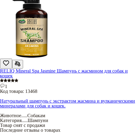
RELIQ Mineral Spa Jasmine Шампунь с жасмином для собак и
кошек
1
Код товара:
13468
Натуральный шампунь с экстрактом жасмина и вулканическими
минералами для собак и кошек.
Животное
.....
Собакам
Категория
.....
Шампуни
Товар снят с продажи
Последние отзывы о товарах