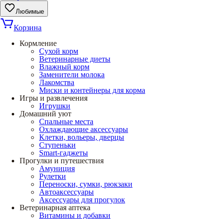
Любимые
Корзина
Кормление
Сухой корм
Ветеринарные диеты
Влажный корм
Заменители молока
Лакомства
Миски и контейнеры для корма
Игры и развлечения
Игрушки
Домашний уют
Спальные места
Охлаждающие аксессуары
Клетки, вольеры, дверцы
Ступеньки
Smart-гаджеты
Прогулки и путешествия
Амуниция
Рулетки
Переноски, сумки, рюкзаки
Автоаксессуары
Аксессуары для прогулок
Ветеринарная аптека
Витамины и добавки