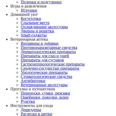
Пеленки и подгузники
Игры и развлечения
Игрушки
Домашний уют
Когтеточки
Спальные места
Охлаждающие аксессуары
Дверцы и решетки
Smart-гаджеты
Ветеринарная аптека
Витамины и добавки
Противопаразитарные средства
Дерматологические препараты
Препараты для глаз и ушей
Препараты для суставов
Гастроэнтерологические препараты
Сердечно-сосудистые препараты
Урологические препараты
Стоматологические средства
Антибиотики
Ветеринарные аксессуары
Прогулки и путешествия
Переноски, сумки, рюкзаки
Ошейники, поводки, шлеи
Рулетки
Инструменты для ухода
Дешеддеры
Расчески и щетки