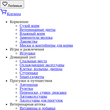
Любимые
Корзина
Кормление
Сухой корм
Ветеринарные диеты
Влажный корм
Заменители молока
Лакомства
Миски и контейнеры для корма
Игры и развлечения
Игрушки
Домашний уют
Спальные места
Охлаждающие аксессуары
Клетки, вольеры, дверцы
Ступеньки
Smart-гаджеты
Прогулки и путешествия
Амуниция
Рулетки
Переноски, сумки, рюкзаки
Автоаксессуары
Аксессуары для прогулок
Ветеринарная аптека
Витамины и добавки