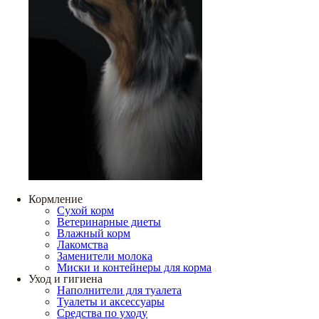
Кормление
Сухой корм
Ветеринарные диеты
Влажный корм
Лакомства
Заменители молока
Миски и контейнеры для корма
Уход и гигиена
Наполнители для туалета
Туалеты и аксессуары
Средства по уходу