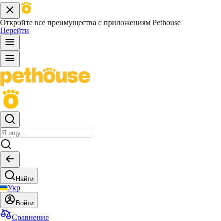
Откройте все преимущества с приложениям Pethouse
Перейти
Найти
Укр
Войти
Сравнение