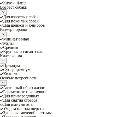
Клуб 4 Лапы
Возраст собаки
Для взрослых собак
Для пожилых собак
Для щенков и юниоров
Размер породы
Миниатюрная
Малая
Средняя
Крупная и гигантская
Класс корма
Премиум
Суперпремиум
Холистик
Особые потребности
Активный образ жизни
Беременные и кормящие
Для привередливых
Для снятия стресса
Для иммунитета
Уход за цветом шерсти
Здоровье мочевой системы
Здоровье суставов