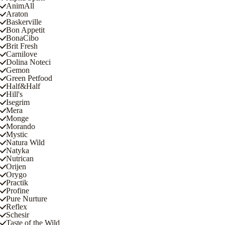
AnimAll
Araton
Baskerville
Bon Appetit
BonaCibo
Brit Fresh
Carnilove
Dolina Noteci
Gemon
Green Petfood
Half&Half
Hill's
Isegrim
Mera
Monge
Morando
Mystic
Natura Wild
Natyka
Nutrican
Orijen
Orygo
Practik
Profine
Pure Nurture
Reflex
Schesir
Taste of the Wild