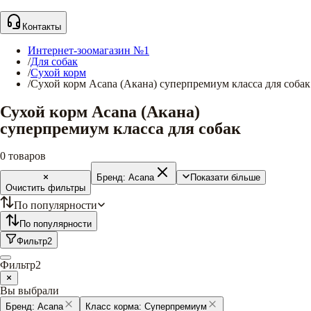
Контакты
Интернет-зоомагазин №1
/
Для собак
/
Сухой корм
/
Сухой корм Acana (Акана) суперпремиум класса для собак
Сухой корм Acana (Акана)
суперпремиум класса для собак
0
товаров
Бренд:
Acana
Показати більше
Очистить фильтры
По популярности
По популярности
Фильтр
2
Фильтр
2
Вы выбрали
Бренд:
Acana
Класс корма:
Суперпремиум