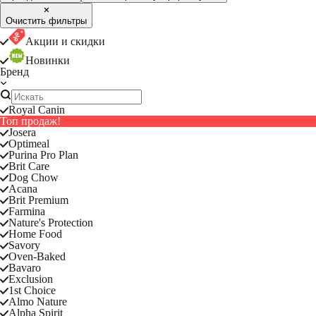
Очистить фильтры
Акции и скидки
Новинки
Бренд
Royal Canin
Топ продаж!
Josera
Optimeal
Purina Pro Plan
Brit Care
Dog Chow
Acana
Brit Premium
Farmina
Nature's Protection
Home Food
Savory
Oven-Baked
Bavaro
Exclusion
1st Choice
Almo Nature
Alpha Spirit