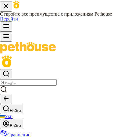
Откройте все преимущества с приложениям Pethouse
Перейти
Найти
Укр
Войти
Сравнение