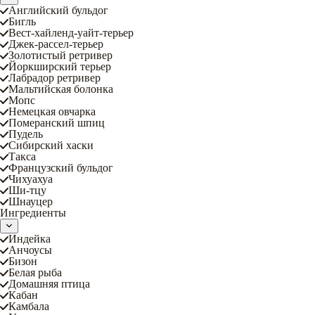
Английский бульдог
Бигль
Вест-хайленд-уайт-терьер
Джек-рассел-терьер
Золотистый ретривер
Йоркширский терьер
Лабрадор ретривер
Мальтийская болонка
Мопс
Немецкая овчарка
Померанский шпиц
Пудель
Сибирский хаски
Такса
Французский бульдог
Чихуахуа
Ши-тцу
Шнауцер
Ингредиенты
Индейка
Анчоусы
Бизон
Белая рыба
Домашняя птица
Кабан
Камбала