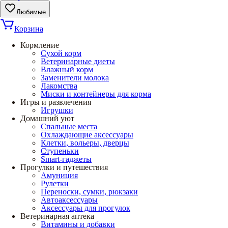
Любимые
Корзина
Кормление
Сухой корм
Ветеринарные диеты
Влажный корм
Заменители молока
Лакомства
Миски и контейнеры для корма
Игры и развлечения
Игрушки
Домашний уют
Спальные места
Охлаждающие аксессуары
Клетки, вольеры, дверцы
Ступеньки
Smart-гаджеты
Прогулки и путешествия
Амуниция
Рулетки
Переноски, сумки, рюкзаки
Автоаксессуары
Аксессуары для прогулок
Ветеринарная аптека
Витамины и добавки