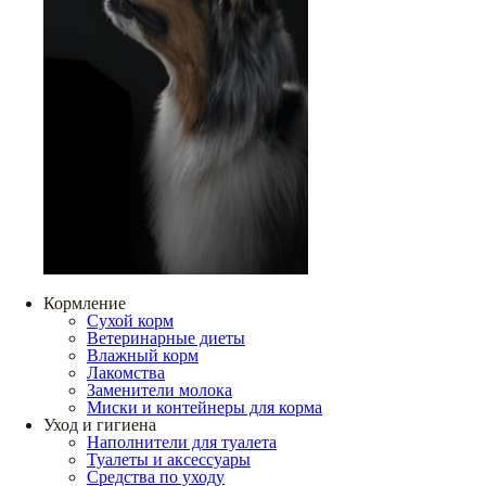
Кормление
Сухой корм
Ветеринарные диеты
Влажный корм
Лакомства
Заменители молока
Миски и контейнеры для корма
Уход и гигиена
Наполнители для туалета
Туалеты и аксессуары
Средства по уходу