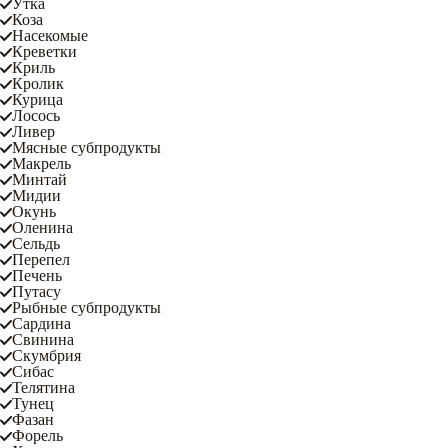
Утка
Коза
Насекомые
Креветки
Криль
Кролик
Курица
Лосось
Ливер
Мясные субпродукты
Макрель
Минтай
Мидии
Окунь
Оленина
Сельдь
Перепел
Печень
Путасу
Рыбные субпродукты
Сардина
Свинина
Скумбрия
Сибас
Телятина
Тунец
Фазан
Форель