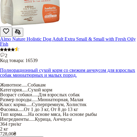
Almo Nature Holistic Dog Adult Extra Small & Small with Fresh Oily
Fish
2
Код товара:
16539
Полнорационный сухой корм со свежим анчоусом для взрослых
собак миниатюрных и малых пород.
Животное
.....
Собакам
Категория
.....
Сухой корм
Возраст собаки
.....
Для взрослых собак
Размер породы
.....
Миниатюрная
,
Малая
Класс корма
.....
Суперпремиум
,
Холистик
Фасовка
.....
От 1 до 3 кг
,
От 8 до 13 кг
Тип корма
.....
На основе мяса
,
На основе рыбы
Ингредиенты
.....
Курица
,
Анчоусы
364
грн/кг
2 кг
728,00
₴