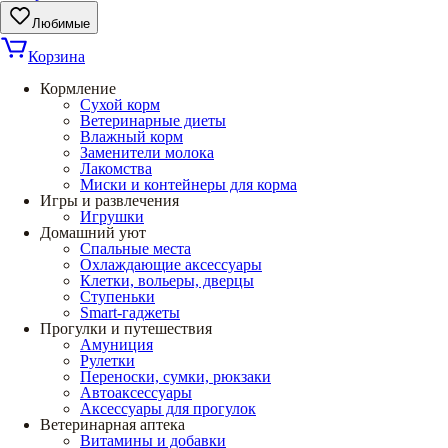
Любимые
Корзина
Кормление
Сухой корм
Ветеринарные диеты
Влажный корм
Заменители молока
Лакомства
Миски и контейнеры для корма
Игры и развлечения
Игрушки
Домашний уют
Спальные места
Охлаждающие аксессуары
Клетки, вольеры, дверцы
Ступеньки
Smart-гаджеты
Прогулки и путешествия
Амуниция
Рулетки
Переноски, сумки, рюкзаки
Автоаксессуары
Аксессуары для прогулок
Ветеринарная аптека
Витамины и добавки