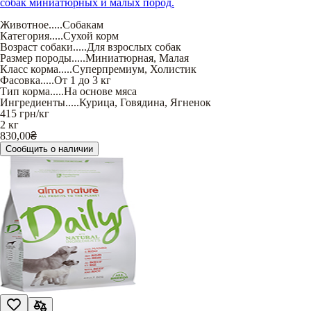
собак миниатюрных и малых пород.
Животное
.....
Собакам
Категория
.....
Сухой корм
Возраст собаки
.....
Для взрослых собак
Размер породы
.....
Миниатюрная
,
Малая
Класс корма
.....
Суперпремиум
,
Холистик
Фасовка
.....
От 1 до 3 кг
Тип корма
.....
На основе мяса
Ингредиенты
.....
Курица
,
Говядина
,
Ягненок
415
грн/кг
2 кг
830,00
₴
Сообщить о наличии