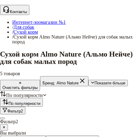
Контакты
Интернет-зоомагазин №1
/
Для собак
/
Сухой корм
/
Сухой корм Almo Nature (Альмо Нейче) для собак малых
пород
Сухой корм Almo Nature (Альмо Нейче)
для собак малых пород
5
товаров
Бренд:
Almo Nature
Показати більше
Очистить фильтры
По популярности
По популярности
Фильтр
2
Фильтр
2
Вы выбрали