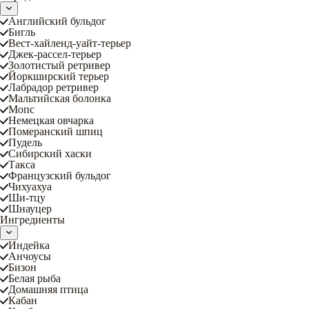
Английский бульдог
Бигль
Вест-хайленд-уайт-терьер
Джек-рассел-терьер
Золотистый ретривер
Йоркширский терьер
Лабрадор ретривер
Мальтийская болонка
Мопс
Немецкая овчарка
Померанский шпиц
Пудель
Сибирский хаски
Такса
Французский бульдог
Чихуахуа
Ши-тцу
Шнауцер
Ингредиенты
Индейка
Анчоусы
Бизон
Белая рыба
Домашняя птица
Кабан