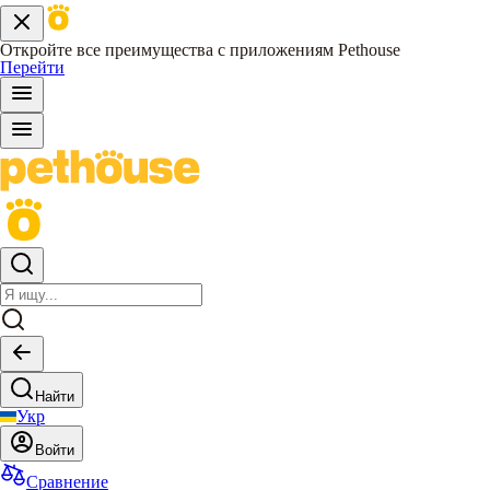
Откройте все преимущества с приложениям Pethouse
Перейти
Найти
Укр
Войти
Сравнение