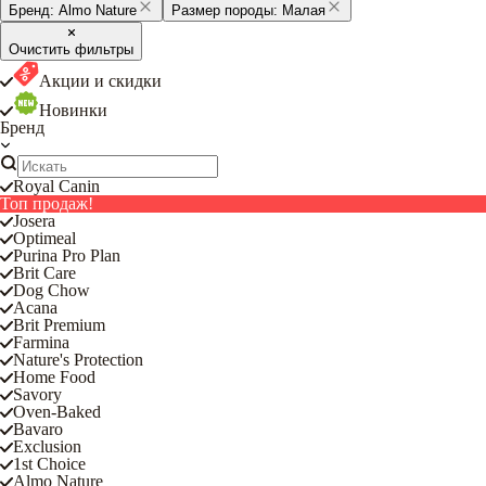
Бренд:
Almo Nature
Размер породы:
Малая
Очистить фильтры
Акции и скидки
Новинки
Бренд
Royal Canin
Топ продаж!
Josera
Optimeal
Purina Pro Plan
Brit Care
Dog Chow
Acana
Brit Premium
Farmina
Nature's Protection
Home Food
Savory
Oven-Baked
Bavaro
Exclusion
1st Choice
Almo Nature