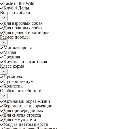
Taste of the Wild
Клуб 4 Лапы
Возраст собаки
Для взрослых собак
Для пожилых собак
Для щенков и юниоров
Размер породы
Миниатюрная
Малая
Средняя
Крупная и гигантская
Класс корма
Премиум
Суперпремиум
Холистик
Особые потребности
Активный образ жизни
Беременные и кормящие
Для привередливых
Для снятия стресса
Для иммунитета
Уход за цветом шерсти
Здоровье мочевой системы