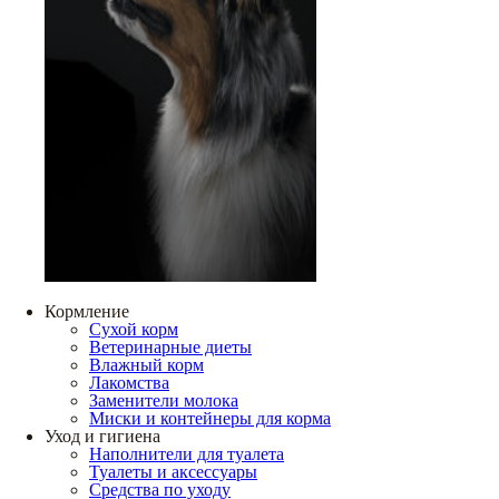
Кормление
Сухой корм
Ветеринарные диеты
Влажный корм
Лакомства
Заменители молока
Миски и контейнеры для корма
Уход и гигиена
Наполнители для туалета
Туалеты и аксессуары
Средства по уходу