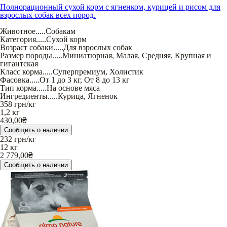
Полнорационный сухой корм с ягненком, курицей и рисом для
взрослых собак всех пород.
Животное
.....
Собакам
Категория
.....
Сухой корм
Возраст собаки
.....
Для взрослых собак
Размер породы
.....
Миниатюрная
,
Малая
,
Средняя
,
Крупная и
гигантская
Класс корма
.....
Суперпремиум
,
Холистик
Фасовка
.....
От 1 до 3 кг
,
От 8 до 13 кг
Тип корма
.....
На основе мяса
Ингредиенты
.....
Курица
,
Ягненок
358
грн/кг
1,2 кг
430,00
₴
Сообщить о наличии
232
грн/кг
12 кг
2 779,00
₴
Сообщить о наличии