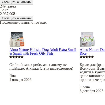
Сообщить о наличии
249
грн/кг
12 кг
2 987,00
₴
Сообщить о наличии
Последние отзывы о товарах
Almo Nature Holistic Dog Adult Extra Small
Almo Nature Dai
& Small with Fresh Oily Fish
Rice
Стійкий запах риби, але нашому не
Брали для франц
підійшло. А кішка їсть із задоволенням)
Все норм. Правд
ходити в туале
Яна
це не викликає
4 января 2026
просто наче до
Олена
5 декабря 2025