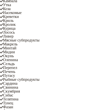
Камбала
Утка
Коза
Насекомые
Креветки
Криль
Кролик
Курица
Лосось
Ливер
Мясные субпродукты
Макрель
Минтай
Мидии
Окунь
Оленина
Сельдь
Перепел
Печень
Путасу
Рыбные субпродукты
Сардина
Свинина
Скумбрия
Сибас
Телятина
Тунец
Фазан