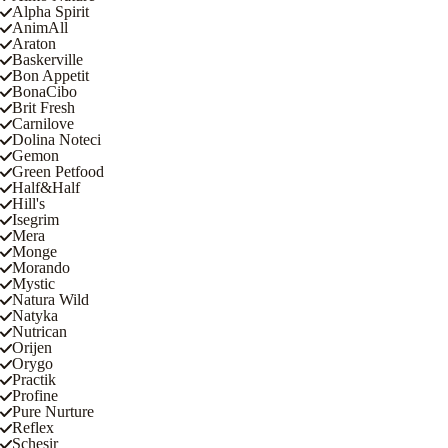
Alpha Spirit
AnimAll
Araton
Baskerville
Bon Appetit
BonaCibo
Brit Fresh
Carnilove
Dolina Noteci
Gemon
Green Petfood
Half&Half
Hill's
Isegrim
Mera
Monge
Morando
Mystic
Natura Wild
Natyka
Nutrican
Orijen
Orygo
Practik
Profine
Pure Nurture
Reflex
Schesir