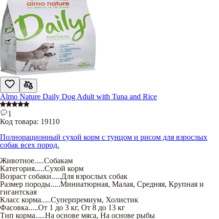
Almo Nature Daily Dog Adult with Tuna and Rice
1
Код товара:
19110
Полнорационный сухой корм с тунцом и рисом для взрослых
собак всех пород.
Животное
.....
Собакам
Категория
.....
Сухой корм
Возраст собаки
.....
Для взрослых собак
Размер породы
.....
Миниатюрная
,
Малая
,
Средняя
,
Крупная и
гигантская
Класс корма
.....
Суперпремиум
,
Холистик
Фасовка
.....
От 1 до 3 кг
,
От 8 до 13 кг
Тип корма
.....
На основе мяса
,
На основе рыбы