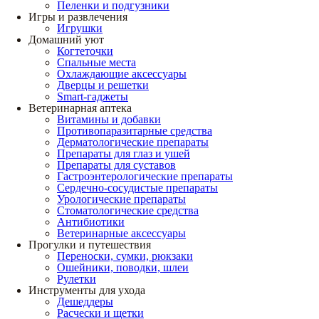
Пеленки и подгузники
Игры и развлечения
Игрушки
Домашний уют
Когтеточки
Спальные места
Охлаждающие аксессуары
Дверцы и решетки
Smart-гаджеты
Ветеринарная аптека
Витамины и добавки
Противопаразитарные средства
Дерматологические препараты
Препараты для глаз и ушей
Препараты для суставов
Гастроэнтерологические препараты
Сердечно-сосудистые препараты
Урологические препараты
Стоматологические средства
Антибиотики
Ветеринарные аксессуары
Прогулки и путешествия
Переноски, сумки, рюкзаки
Ошейники, поводки, шлеи
Рулетки
Инструменты для ухода
Дешеддеры
Расчески и щетки