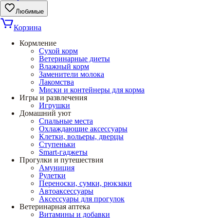
Любимые
Корзина
Кормление
Сухой корм
Ветеринарные диеты
Влажный корм
Заменители молока
Лакомства
Миски и контейнеры для корма
Игры и развлечения
Игрушки
Домашний уют
Спальные места
Охлаждающие аксессуары
Клетки, вольеры, дверцы
Ступеньки
Smart-гаджеты
Прогулки и путешествия
Амуниция
Рулетки
Переноски, сумки, рюкзаки
Автоаксессуары
Аксессуары для прогулок
Ветеринарная аптека
Витамины и добавки