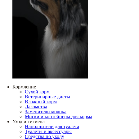
Кормление
Сухой корм
Ветеринарные диеты
Влажный корм
Лакомства
Заменители молока
Миски и контейнеры для корма
Уход и гигиена
Наполнители для туалета
Туалеты и аксессуары
Средства по уходу