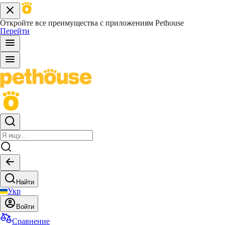
Откройте все преимущества с приложениям Pethouse
Перейти
Найти
Укр
Войти
Сравнение