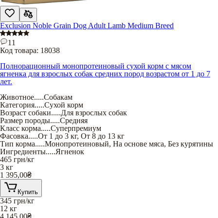
Exclusion Noble Grain Dog Adult Lamb Medium Breed
11
Код товара:
18038
Полнорационный монопротеиновый сухой корм с мясом
ягненка для взрослых собак средних пород возрастом от 1 до 7
лет.
Животное
.....
Собакам
Категория
.....
Сухой корм
Возраст собаки
.....
Для взрослых собак
Размер породы
.....
Средняя
Класс корма
.....
Суперпремиум
Фасовка
.....
От 1 до 3 кг
,
От 8 до 13 кг
Тип корма
.....
Монопротеиновый
,
На основе мяса
,
Без курятины
Ингредиенты
.....
Ягненок
465
грн/кг
3 кг
1 395,00
₴
Купить
345
грн/кг
12 кг
4 145,00
₴