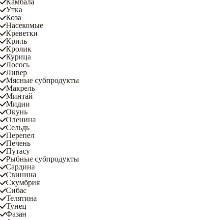
Камбала
Утка
Коза
Насекомые
Креветки
Криль
Кролик
Курица
Лосось
Ливер
Мясные субпродукты
Макрель
Минтай
Мидии
Окунь
Оленина
Сельдь
Перепел
Печень
Путасу
Рыбные субпродукты
Сардина
Свинина
Скумбрия
Сибас
Телятина
Тунец
Фазан