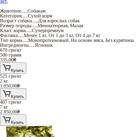
лет.
Животное
.....
Собакам
Категория
.....
Сухой корм
Возраст собаки
.....
Для взрослых собак
Размер породы
.....
Миниатюрная
,
Малая
Класс корма
.....
Суперпремиум
Фасовка
.....
Менее 1 кг
,
От 1 до 3 кг
,
От 4 до 7 кг
Тип корма
.....
Монопротеиновый
,
На основе мяса
,
Без курятины
Ингредиенты
.....
Ягненок
670
грн/кг
500 грамм
335,00
₴
Купить
525
грн/кг
2 кг
1 050,00
₴
Купить
407
грн/кг
7 кг
2 850,00
₴
Купить