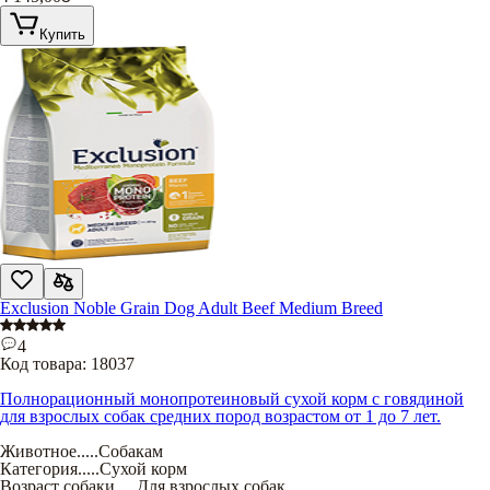
Купить
Exclusion Noble Grain Dog Adult Beef Medium Breed
4
Код товара:
18037
Полнорационный монопротеиновый сухой корм с говядиной
для взрослых собак средних пород возрастом от 1 до 7 лет.
Животное
.....
Собакам
Категория
.....
Сухой корм
Возраст собаки
.....
Для взрослых собак