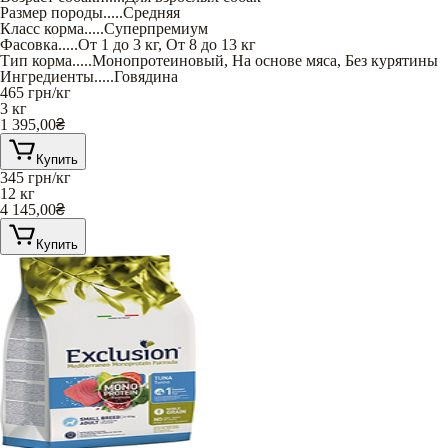
Размер породы
.....
Средняя
Класс корма
.....
Суперпремиум
Фасовка
.....
От 1 до 3 кг
,
От 8 до 13 кг
Тип корма
.....
Монопротеиновый
,
На основе мяса
,
Без курятины
Ингредиенты
.....
Говядина
465
грн/кг
3 кг
1 395,00
₴
Купить
345
грн/кг
12 кг
4 145,00
₴
Купить