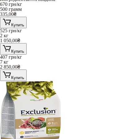
670
грн/кг
500 грамм
335,00
₴
Купить
525
грн/кг
2 кг
1 050,00
₴
Купить
407
грн/кг
7 кг
2 850,00
₴
Купить