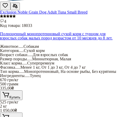
Exclusion Noble Grain Dog Adult Tuna Small Breed
4
Код товара:
18033
Полноценный монопротеиновый сухой корм с тунцом для
взрослых собак малых пород возрастом от 10 месяцев до 8 лет.
Животное
.....
Собакам
Категория
.....
Сухой корм
Возраст собаки
.....
Для взрослых собак
Размер породы
.....
Миниатюрная
,
Малая
Класс корма
.....
Суперпремиум
Фасовка
.....
Менее 1 кг
,
От 1 до 3 кг
,
От 4 до 7 кг
Тип корма
.....
Монопротеиновый
,
На основе рыбы
,
Без курятины
Ингредиенты
.....
Тунец
670
грн/кг
500 грамм
335,00
₴
Купить
525
грн/кг
2 кг
1 050,00
₴