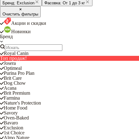
Бренд:
Exclusion
Фасовка:
От 1 до 3 кг
Очистить фильтры
Акции и скидки
Новинки
Бренд
Royal Canin
Топ продаж!
Josera
Optimeal
Purina Pro Plan
Brit Care
Dog Chow
Acana
Brit Premium
Farmina
Nature's Protection
Home Food
Savory
Oven-Baked
Bavaro
Exclusion
1st Choice
Almo Nature