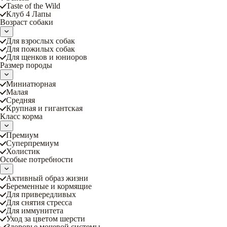
Taste of the Wild
Клуб 4 Лапы
Возраст собаки
Для взрослых собак
Для пожилых собак
Для щенков и юниоров
Размер породы
Миниатюрная
Малая
Средняя
Крупная и гигантская
Класс корма
Премиум
Суперпремиум
Холистик
Особые потребности
Активный образ жизни
Беременные и кормящие
Для привередливых
Для снятия стресса
Для иммунитета
Уход за цветом шерсти
Здоровье мочевой системы