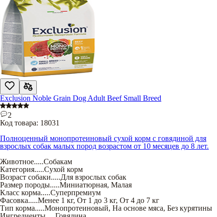
Exclusion Noble Grain Dog Adult Beef Small Breed
2
Код товара:
18031
Полноценный монопротеиновый сухой корм с говядиной для
взрослых собак малых пород возрастом от 10 месяцев до 8 лет.
Животное
.....
Собакам
Категория
.....
Сухой корм
Возраст собаки
.....
Для взрослых собак
Размер породы
.....
Миниатюрная
,
Малая
Класс корма
.....
Суперпремиум
Фасовка
.....
Менее 1 кг
,
От 1 до 3 кг
,
От 4 до 7 кг
Тип корма
.....
Монопротеиновый
,
На основе мяса
,
Без курятины
Ингредиенты
.....
Говядина