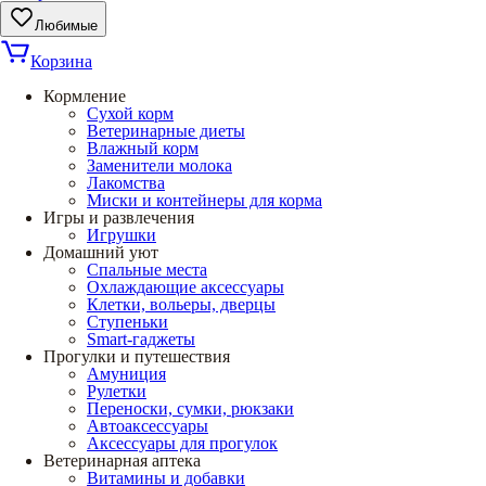
Любимые
Корзина
Кормление
Сухой корм
Ветеринарные диеты
Влажный корм
Заменители молока
Лакомства
Миски и контейнеры для корма
Игры и развлечения
Игрушки
Домашний уют
Спальные места
Охлаждающие аксессуары
Клетки, вольеры, дверцы
Ступеньки
Smart-гаджеты
Прогулки и путешествия
Амуниция
Рулетки
Переноски, сумки, рюкзаки
Автоаксессуары
Аксессуары для прогулок
Ветеринарная аптека
Витамины и добавки