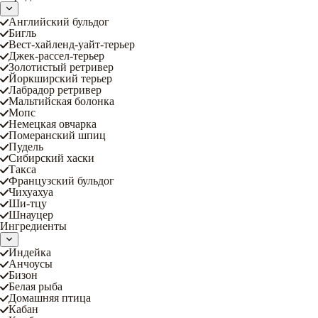
Английский бульдог
Бигль
Вест-хайленд-уайт-терьер
Джек-рассел-терьер
Золотистый ретривер
Йоркширский терьер
Лабрадор ретривер
Мальтийская болонка
Мопс
Немецкая овчарка
Померанский шпиц
Пудель
Сибирский хаски
Такса
Французский бульдог
Чихуахуа
Ши-тцу
Шнауцер
Ингредиенты
Индейка
Анчоусы
Бизон
Белая рыба
Домашняя птица
Кабан