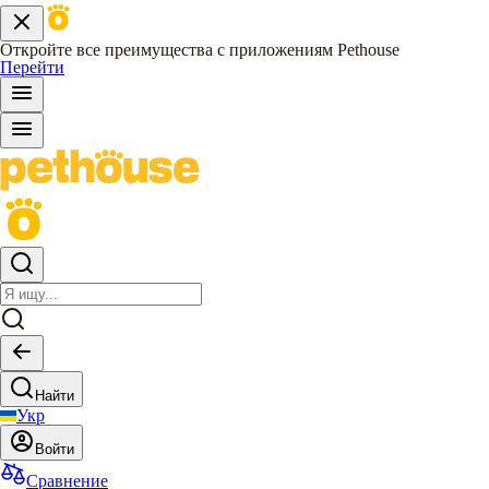
Откройте все преимущества с приложениям Pethouse
Перейти
Найти
Укр
Войти
Сравнение