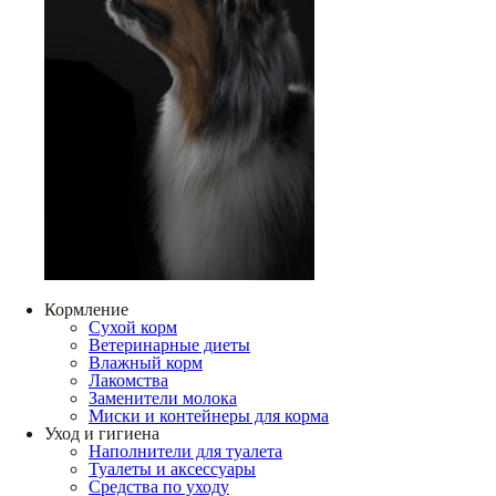
Кормление
Сухой корм
Ветеринарные диеты
Влажный корм
Лакомства
Заменители молока
Миски и контейнеры для корма
Уход и гигиена
Наполнители для туалета
Туалеты и аксессуары
Средства по уходу