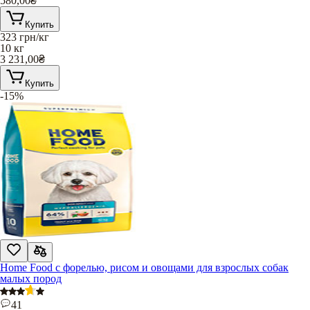
580,00
₴
Купить
323
грн/кг
10 кг
3 231,00
₴
Купить
-15%
Home Food с форелью, рисом и овощами для взрослых собак
малых пород
41