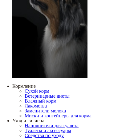
Кормление
Сухой корм
Ветеринарные диеты
Влажный корм
Лакомства
Заменители молока
Миски и контейнеры для корма
Уход и гигиена
Наполнители для туалета
Туалеты и аксессуары
Средства по уходу