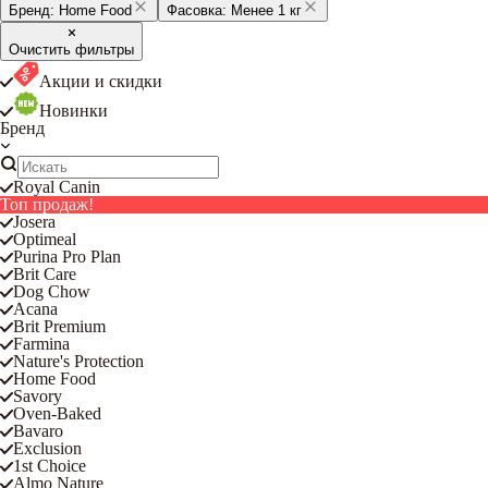
Бренд:
Home Food
Фасовка:
Менее 1 кг
Очистить фильтры
Акции и скидки
Новинки
Бренд
Royal Canin
Топ продаж!
Josera
Optimeal
Purina Pro Plan
Brit Care
Dog Chow
Acana
Brit Premium
Farmina
Nature's Protection
Home Food
Savory
Oven-Baked
Bavaro
Exclusion
1st Choice
Almo Nature