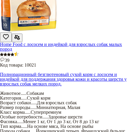
Home Food с лососем и индейкой для взрослых собак малых
пород
39
Код товара:
10021
Полнорационный безглютеновый сухой корм с лососем и
индейкой для поддержания здоровья кожи и красоты шерсти у
взрослых собак мелких пород.
Животное
.....
Собакам
Категория
.....
Сухой корм
Возраст собаки
.....
Для взрослых собак
Размер породы
.....
Миниатюрная
,
Малая
Класс корма
.....
Суперпремиум
Особые потребности
.....
Здоровье шерсти
Фасовка
.....
Менее 1 кг
,
От 1 до 3 кг
,
От 8 до 13 кг
Тип корма
.....
На основе мяса
,
На основе рыбы
Порода собаки
.....
Йоркширский терьер
,
Французский бульдог
,