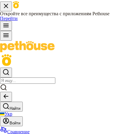
Откройте все преимущества с приложениям Pethouse
Перейти
Найти
Укр
Войти
Сравнение