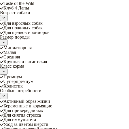
Taste of the Wild
Клуб 4 Лапы
Возраст собаки
Для взрослых собак
Для пожилых собак
Для щенков и юниоров
Размер породы
Миниатюрная
Малая
Средняя
Крупная и гигантская
Класс корма
Премиум
Суперпремиум
Холистик
Особые потребности
Активный образ жизни
Беременные и кормящие
Для привередливых
Для снятия стресса
Для иммунитета
Уход за цветом шерсти
Здоровье мочевой системы