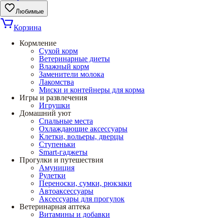
Любимые
Корзина
Кормление
Сухой корм
Ветеринарные диеты
Влажный корм
Заменители молока
Лакомства
Миски и контейнеры для корма
Игры и развлечения
Игрушки
Домашний уют
Спальные места
Охлаждающие аксессуары
Клетки, вольеры, дверцы
Ступеньки
Smart-гаджеты
Прогулки и путешествия
Амуниция
Рулетки
Переноски, сумки, рюкзаки
Автоаксессуары
Аксессуары для прогулок
Ветеринарная аптека
Витамины и добавки