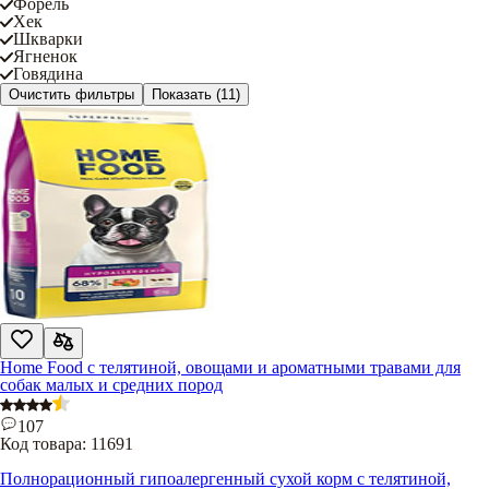
Форель
Хек
Шкварки
Ягненок
Говядина
Очистить фильтры
Показать
(11)
Home Food с телятиной, овощами и ароматными травами для
собак малых и средних пород
107
Код товара:
11691
Полнорационный гипоалергенный сухой корм с телятиной,