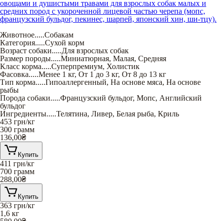
овощами и душистыми травами для взрослых собак малых и
средних пород с укороченной лицевой частью черепа (мопс,
французский бульдог, пекинес, шарпей, японский хин, ши-тцу).
Животное
.....
Собакам
Категория
.....
Сухой корм
Возраст собаки
.....
Для взрослых собак
Размер породы
.....
Миниатюрная
,
Малая
,
Средняя
Класс корма
.....
Суперпремиум
,
Холистик
Фасовка
.....
Менее 1 кг
,
От 1 до 3 кг
,
От 8 до 13 кг
Тип корма
.....
Гипоаллергенный
,
На основе мяса
,
На основе
рыбы
Порода собаки
.....
Французский бульдог
,
Мопс
,
Английский
бульдог
Ингредиенты
.....
Телятина
,
Ливер
,
Белая рыба
,
Криль
453
грн/кг
300 грамм
136,00
₴
Купить
411
грн/кг
700 грамм
288,00
₴
Купить
363
грн/кг
1,6 кг