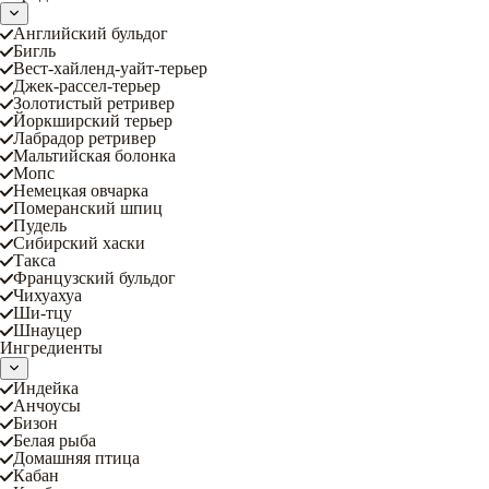
Английский бульдог
Бигль
Вест-хайленд-уайт-терьер
Джек-рассел-терьер
Золотистый ретривер
Йоркширский терьер
Лабрадор ретривер
Мальтийская болонка
Мопс
Немецкая овчарка
Померанский шпиц
Пудель
Сибирский хаски
Такса
Французский бульдог
Чихуахуа
Ши-тцу
Шнауцер
Ингредиенты
Индейка
Анчоусы
Бизон
Белая рыба
Домашняя птица
Кабан