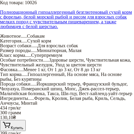
Код товара:
10026
Полнорационный гипоаллергенный безглютеновый сухой корм
с форелью, белой морской рыбой и рисом для взрослых собак
мелких пород с чувствительным пищеварением, а также
любимцев с белой шерстью.
Животное
.....
Собакам
Категория
.....
Сухой корм
Возраст собаки
.....
Для взрослых собак
Размер породы
.....
Миниатюрная
,
Малая
Класс корма
.....
Суперпремиум
Особые потребности
.....
Здоровье шерсти
,
Чувствительная кожа
,
Чувствительный желудок
,
Уход за цветом шерсти
Фасовка
.....
Менее 1 кг
,
От 1 до 3 кг
,
От 8 до 13 кг
Тип корма
.....
Гипоаллергенный
,
На основе мяса
,
На основе
рыбы
,
Без курятины
Порода собаки
.....
Йоркширский терьер
,
Французский бульдог
,
Чихуахуа
,
Померанский шпиц
,
Мопс
,
Джек-рассел-терьер
,
Мальтийская болонка
,
Такса
,
Ши-тцу
,
Вест-хайленд-уайт-терьер
Ингредиенты
.....
Форель
,
Кролик
,
Белая рыба
,
Криль
,
Сельдь
,
Анчоусы
,
Минтай
434
грн/кг
300 грамм
130,10
₴
Купить
399
грн/кг