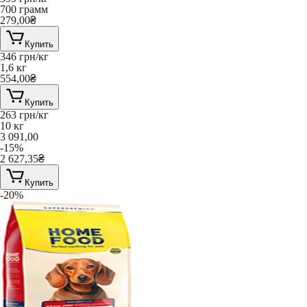
700 грамм
279,00
₴
Купить
346
грн/кг
1,6 кг
554,00
₴
Купить
263
грн/кг
10 кг
3 091,00
-15%
2 627,35
₴
Купить
-20%