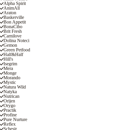
Alpha Spirit
AnimAll
Araton
Baskerville
Bon Appetit
BonaCibo
Brit Fresh
Carnilove
Dolina Noteci
Gemon
Green Petfood
Half&Half
Hill's
Isegrim
Mera
Monge
Morando
Mystic
Natura Wild
Natyka
Nutrican
Orijen
Orygo
Practik
Profine
Pure Nurture
Reflex
Schesir