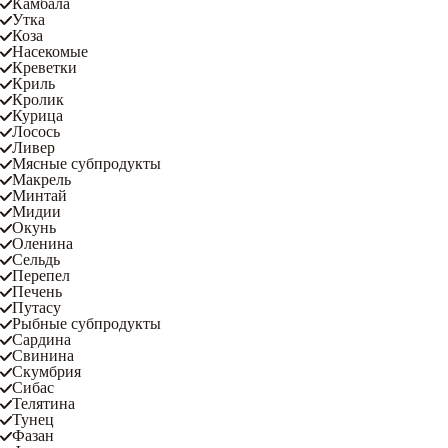
Камбала
Утка
Коза
Насекомые
Креветки
Криль
Кролик
Курица
Лосось
Ливер
Мясные субпродукты
Макрель
Минтай
Мидии
Окунь
Оленина
Сельдь
Перепел
Печень
Путасу
Рыбные субпродукты
Сардина
Свинина
Скумбрия
Сибас
Телятина
Тунец
Фазан