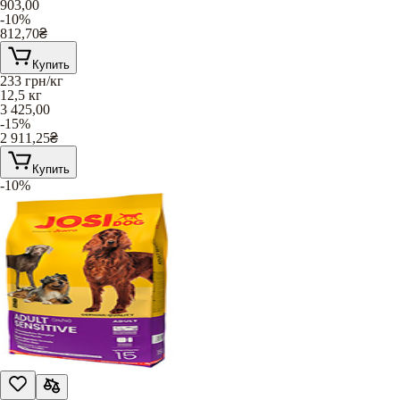
903,00
-10%
812,70
₴
Купить
233
грн/кг
12,5 кг
3 425,00
-15%
2 911,25
₴
Купить
-10%