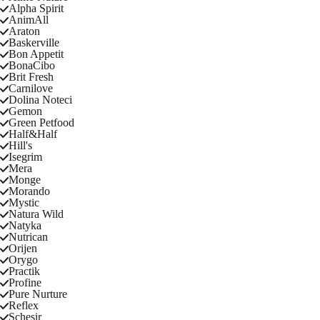
Alpha Spirit
AnimAll
Araton
Baskerville
Bon Appetit
BonaCibo
Brit Fresh
Carnilove
Dolina Noteci
Gemon
Green Petfood
Half&Half
Hill's
Isegrim
Mera
Monge
Morando
Mystic
Natura Wild
Natyka
Nutrican
Orijen
Orygo
Practik
Profine
Pure Nurture
Reflex
Schesir