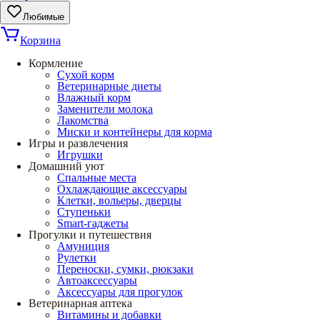
Любимые
Корзина
Кормление
Сухой корм
Ветеринарные диеты
Влажный корм
Заменители молока
Лакомства
Миски и контейнеры для корма
Игры и развлечения
Игрушки
Домашний уют
Спальные места
Охлаждающие аксессуары
Клетки, вольеры, дверцы
Ступеньки
Smart-гаджеты
Прогулки и путешествия
Амуниция
Рулетки
Переноски, сумки, рюкзаки
Автоаксессуары
Аксессуары для прогулок
Ветеринарная аптека
Витамины и добавки