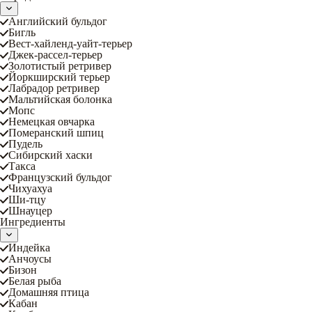
Английский бульдог
Бигль
Вест-хайленд-уайт-терьер
Джек-рассел-терьер
Золотистый ретривер
Йоркширский терьер
Лабрадор ретривер
Мальтийская болонка
Мопс
Немецкая овчарка
Померанский шпиц
Пудель
Сибирский хаски
Такса
Французский бульдог
Чихуахуа
Ши-тцу
Шнауцер
Ингредиенты
Индейка
Анчоусы
Бизон
Белая рыба
Домашняя птица
Кабан