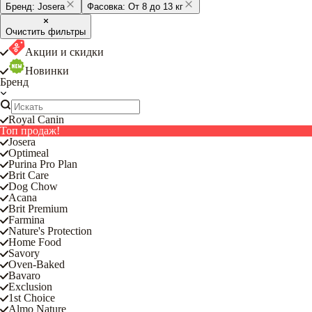
Бренд:
Josera
Фасовка:
От 8 до 13 кг
Очистить фильтры
Акции и скидки
Новинки
Бренд
Royal Canin
Топ продаж!
Josera
Optimeal
Purina Pro Plan
Brit Care
Dog Chow
Acana
Brit Premium
Farmina
Nature's Protection
Home Food
Savory
Oven-Baked
Bavaro
Exclusion
1st Choice
Almo Nature