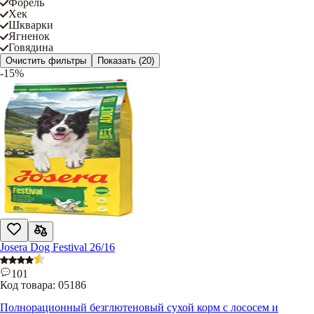
Форель
Хек
Шкварки
Ягненок
Говядина
Очистить фильтры
Показать
(20)
-15%
Josera Dog Festival 26/16
101
Код товара:
05186
Полнорационный безглютеновый сухой корм с лососем и