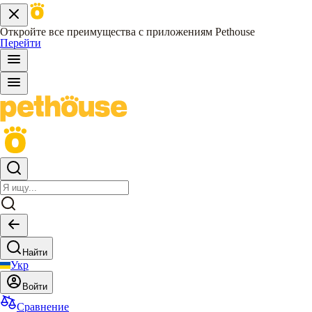
Откройте все преимущества с приложениям Pethouse
Перейти
Найти
Укр
Войти
Сравнение