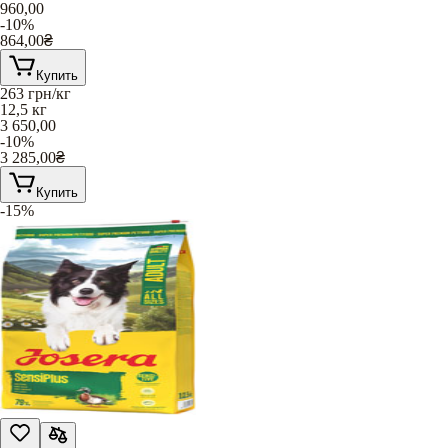
960,00
-10%
864,00
₴
Купить
263
грн/кг
12,5 кг
3 650,00
-10%
3 285,00
₴
Купить
-15%