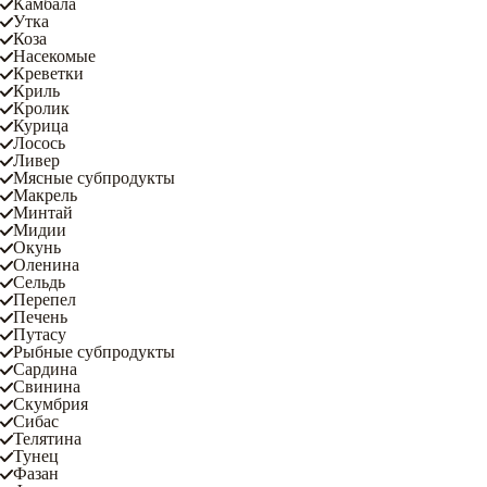
Камбала
Утка
Коза
Насекомые
Креветки
Криль
Кролик
Курица
Лосось
Ливер
Мясные субпродукты
Макрель
Минтай
Мидии
Окунь
Оленина
Сельдь
Перепел
Печень
Путасу
Рыбные субпродукты
Сардина
Свинина
Скумбрия
Сибас
Телятина
Тунец
Фазан