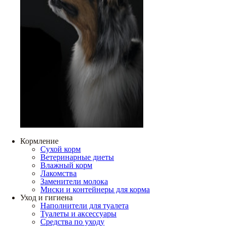
Кормление
Сухой корм
Ветеринарные диеты
Влажный корм
Лакомства
Заменители молока
Миски и контейнеры для корма
Уход и гигиена
Наполнители для туалета
Туалеты и аксессуары
Средства по уходу