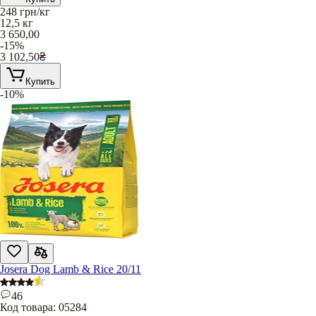
248
грн/кг
12,5 кг
3 650,00
-15%
3 102,50
₴
Купить
-10%
Josera Dog Lamb & Rice 20/11
46
Код товара:
05284