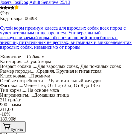
Josera JosiDog Adult Sensitive 25/13
37
Код товара:
06498
Сухой корм премиум класса для взрослых собак всех пород с
чувствительным пищеварением. Универсальный
легкоусваиваемый корм, обеспечивающий потребность в
энергии, питательных веществах, витаминах и микроэлементах
взрослых собак, независимо от породы.
Животное
.....
Собакам
Категория
.....
Сухой корм
Возраст собаки
.....
Для взрослых собак
,
Для пожилых собак
Размер породы
.....
Средняя
,
Крупная и гигантская
Класс корма
.....
Премиум
Особые потребности
.....
Чувствительный желудок
Фасовка
.....
Менее 1 кг
,
От 1 до 3 кг
,
От 8 до 13 кг
Тип корма
.....
На основе мяса
Ингредиенты
.....
Домашняя птица
211
грн/кг
900 грамм
211,00
-10%
189,90
₴
Купить