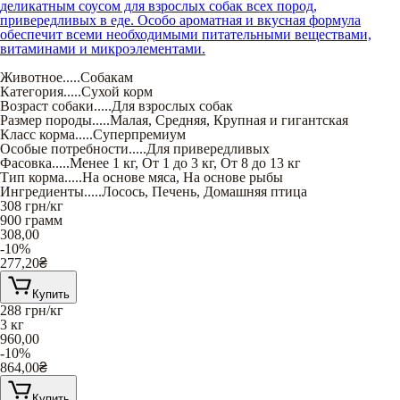
деликатным соусом для взрослых собак всех пород,
привередливых в еде. Особо ароматная и вкусная формула
обеспечит всеми необходимыми питательными веществами,
витаминами и микроэлементами.
Животное
.....
Собакам
Категория
.....
Сухой корм
Возраст собаки
.....
Для взрослых собак
Размер породы
.....
Малая
,
Средняя
,
Крупная и гигантская
Класс корма
.....
Суперпремиум
Особые потребности
.....
Для привередливых
Фасовка
.....
Менее 1 кг
,
От 1 до 3 кг
,
От 8 до 13 кг
Тип корма
.....
На основе мяса
,
На основе рыбы
Ингредиенты
.....
Лосось
,
Печень
,
Домашняя птица
308
грн/кг
900 грамм
308,00
-10%
277,20
₴
Купить
288
грн/кг
3 кг
960,00
-10%
864,00
₴
Купить