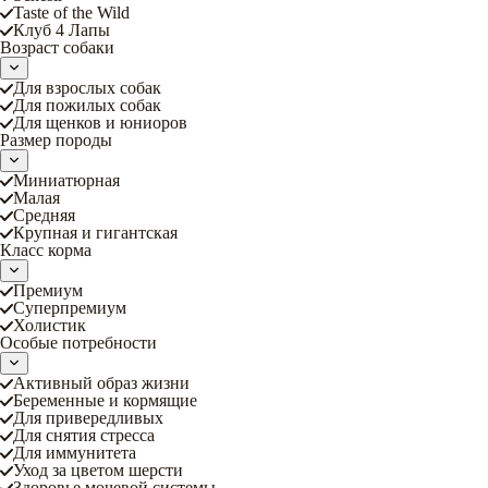
Taste of the Wild
Клуб 4 Лапы
Возраст собаки
Для взрослых собак
Для пожилых собак
Для щенков и юниоров
Размер породы
Миниатюрная
Малая
Средняя
Крупная и гигантская
Класс корма
Премиум
Суперпремиум
Холистик
Особые потребности
Активный образ жизни
Беременные и кормящие
Для привередливых
Для снятия стресса
Для иммунитета
Уход за цветом шерсти
Здоровье мочевой системы