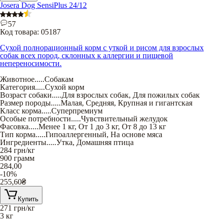
Josera Dog SensiPlus 24/12
57
Код товара:
05187
Сухой полнорационный корм с уткой и рисом для взрослых
собак всех пород, склонных к аллергии и пищевой
непереносимости.
Животное
.....
Собакам
Категория
.....
Сухой корм
Возраст собаки
.....
Для взрослых собак
,
Для пожилых собак
Размер породы
.....
Малая
,
Средняя
,
Крупная и гигантская
Класс корма
.....
Суперпремиум
Особые потребности
.....
Чувствительный желудок
Фасовка
.....
Менее 1 кг
,
От 1 до 3 кг
,
От 8 до 13 кг
Тип корма
.....
Гипоаллергенный
,
На основе мяса
Ингредиенты
.....
Утка
,
Домашняя птица
284
грн/кг
900 грамм
284,00
-10%
255,60
₴
Купить
271
грн/кг
3 кг