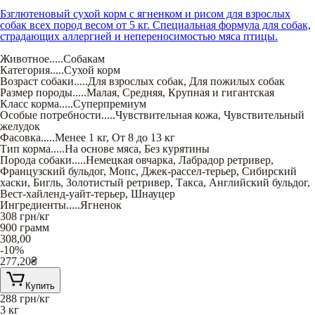
Бзглютеновый сухой корм с ягненком и рисом для взрослых
собак всех пород весом от 5 кг. Специальная формула для собак,
страдающих аллергией и непереносимостью мяса птицы.
Животное
.....
Собакам
Категория
.....
Сухой корм
Возраст собаки
.....
Для взрослых собак
,
Для пожилых собак
Размер породы
.....
Малая
,
Средняя
,
Крупная и гигантская
Класс корма
.....
Суперпремиум
Особые потребности
.....
Чувствительная кожа
,
Чувствительный
желудок
Фасовка
.....
Менее 1 кг
,
От 8 до 13 кг
Тип корма
.....
На основе мяса
,
Без курятины
Порода собаки
.....
Немецкая овчарка
,
Лабрадор ретривер
,
Французский бульдог
,
Мопс
,
Джек-рассел-терьер
,
Сибирский
хаски
,
Бигль
,
Золотистый ретривер
,
Такса
,
Английский бульдог
,
Вест-хайленд-уайт-терьер
,
Шнауцер
Ингредиенты
.....
Ягненок
308
грн/кг
900 грамм
308,00
-10%
277,20
₴
Купить
288
грн/кг
3 кг