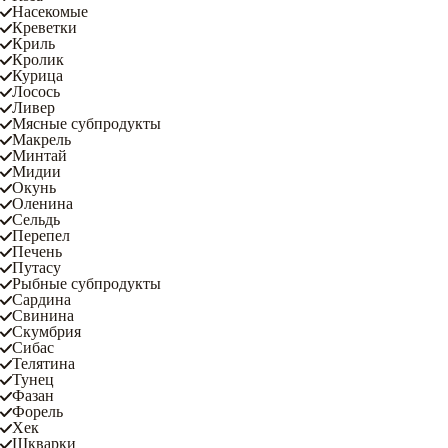
Насекомые
Креветки
Криль
Кролик
Курица
Лосось
Ливер
Мясные субпродукты
Макрель
Минтай
Мидии
Окунь
Оленина
Сельдь
Перепел
Печень
Путасу
Рыбные субпродукты
Сардина
Свинина
Скумбрия
Сибас
Телятина
Тунец
Фазан
Форель
Хек
Шкварки