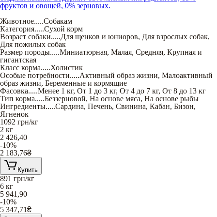
фруктов и овощей, 0% зерновых.
Животное
.....
Собакам
Категория
.....
Сухой корм
Возраст собаки
.....
Для щенков и юниоров
,
Для взрослых собак
,
Для пожилых собак
Размер породы
.....
Миниатюрная
,
Малая
,
Средняя
,
Крупная и
гигантская
Класс корма
.....
Холистик
Особые потребности
.....
Активный образ жизни
,
Малоактивный
образ жизни
,
Беременные и кормящие
Фасовка
.....
Менее 1 кг
,
От 1 до 3 кг
,
От 4 до 7 кг
,
От 8 до 13 кг
Тип корма
.....
Беззерновой
,
На основе мяса
,
На основе рыбы
Ингредиенты
.....
Сардина
,
Печень
,
Свинина
,
Кабан
,
Бизон
,
Ягненок
1092
грн/кг
2 кг
2 426,40
-10%
2 183,76
₴
Купить
891
грн/кг
6 кг
5 941,90
-10%
5 347,71
₴