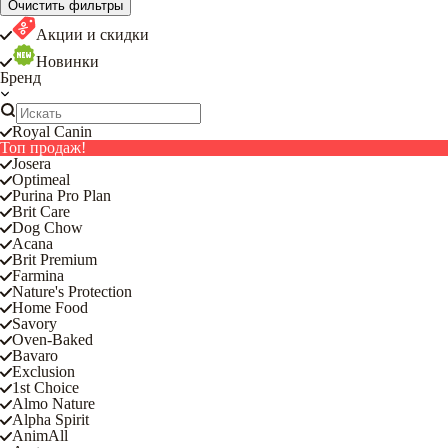
Очистить фильтры
Акции и скидки
Новинки
Бренд
Royal Canin
Топ продаж!
Josera
Optimeal
Purina Pro Plan
Brit Care
Dog Chow
Acana
Brit Premium
Farmina
Nature's Protection
Home Food
Savory
Oven-Baked
Bavaro
Exclusion
1st Choice
Almo Nature
Alpha Spirit
AnimAll