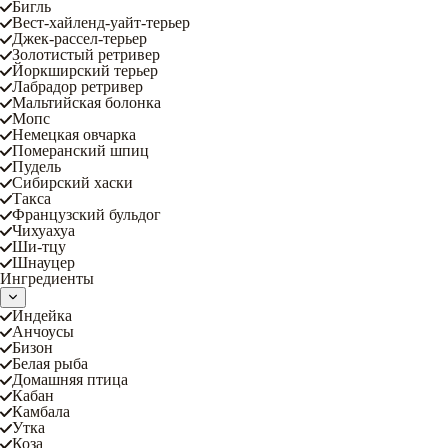
Бигль
Вест-хайленд-уайт-терьер
Джек-рассел-терьер
Золотистый ретривер
Йоркширский терьер
Лабрадор ретривер
Мальтийская болонка
Мопс
Немецкая овчарка
Померанский шпиц
Пудель
Сибирский хаски
Такса
Французский бульдог
Чихуахуа
Ши-тцу
Шнауцер
Ингредиенты
Индейка
Анчоусы
Бизон
Белая рыба
Домашняя птица
Кабан
Камбала
Утка
Коза