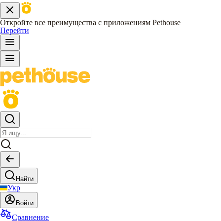
Откройте все преимущества с приложениям Pethouse
Перейти
Найти
Укр
Войти
Сравнение