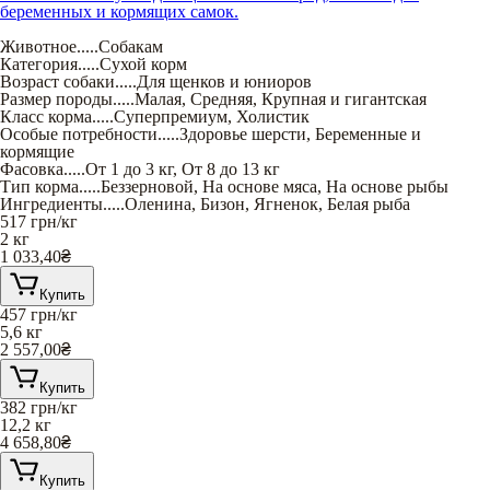
беременных и кормящих самок.
Животное
.....
Собакам
Категория
.....
Сухой корм
Возраст собаки
.....
Для щенков и юниоров
Размер породы
.....
Малая
,
Средняя
,
Крупная и гигантская
Класс корма
.....
Суперпремиум
,
Холистик
Особые потребности
.....
Здоровье шерсти
,
Беременные и
кормящие
Фасовка
.....
От 1 до 3 кг
,
От 8 до 13 кг
Тип корма
.....
Беззерновой
,
На основе мяса
,
На основе рыбы
Ингредиенты
.....
Оленина
,
Бизон
,
Ягненок
,
Белая рыба
517
грн/кг
2 кг
1 033,40
₴
Купить
457
грн/кг
5,6 кг
2 557,00
₴
Купить
382
грн/кг
12,2 кг
4 658,80
₴
Купить