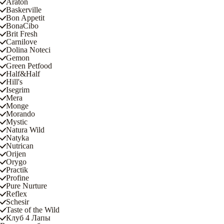
Araton
Baskerville
Bon Appetit
BonaCibo
Brit Fresh
Carnilove
Dolina Noteci
Gemon
Green Petfood
Half&Half
Hill's
Isegrim
Mera
Monge
Morando
Mystic
Natura Wild
Natyka
Nutrican
Orijen
Orygo
Practik
Profine
Pure Nurture
Reflex
Schesir
Taste of the Wild
Клуб 4 Лапы