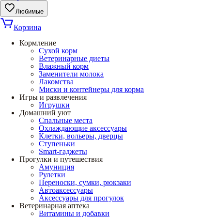
Любимые
Корзина
Кормление
Сухой корм
Ветеринарные диеты
Влажный корм
Заменители молока
Лакомства
Миски и контейнеры для корма
Игры и развлечения
Игрушки
Домашний уют
Спальные места
Охлаждающие аксессуары
Клетки, вольеры, дверцы
Ступеньки
Smart-гаджеты
Прогулки и путешествия
Амуниция
Рулетки
Переноски, сумки, рюкзаки
Автоаксессуары
Аксессуары для прогулок
Ветеринарная аптека
Витамины и добавки