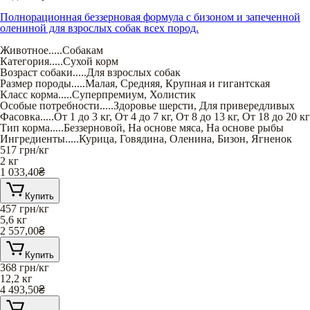
Полнорационная беззерновая формула с бизоном и запеченной
олениной для взрослых собак всех пород.
Животное
.....
Собакам
Категория
.....
Сухой корм
Возраст собаки
.....
Для взрослых собак
Размер породы
.....
Малая
,
Средняя
,
Крупная и гигантская
Класс корма
.....
Суперпремиум
,
Холистик
Особые потребности
.....
Здоровье шерсти
,
Для привередливых
Фасовка
.....
От 1 до 3 кг
,
От 4 до 7 кг
,
От 8 до 13 кг
,
От 18 до 20 кг
Тип корма
.....
Беззерновой
,
На основе мяса
,
На основе рыбы
Ингредиенты
.....
Курица
,
Говядина
,
Оленина
,
Бизон
,
Ягненок
517
грн/кг
2 кг
1 033,40
₴
Купить
457
грн/кг
5,6 кг
2 557,00
₴
Купить
368
грн/кг
12,2 кг
4 493,50
₴