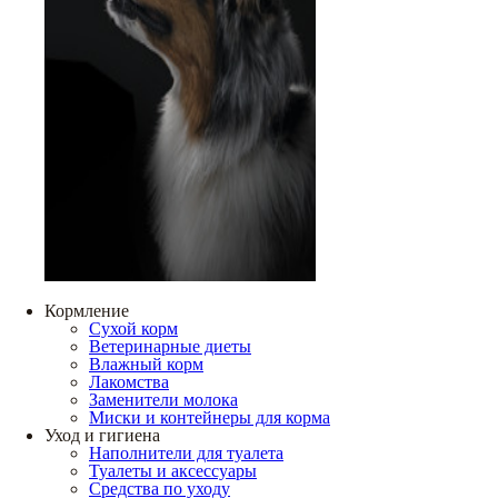
Кормление
Сухой корм
Ветеринарные диеты
Влажный корм
Лакомства
Заменители молока
Миски и контейнеры для корма
Уход и гигиена
Наполнители для туалета
Туалеты и аксессуары
Средства по уходу