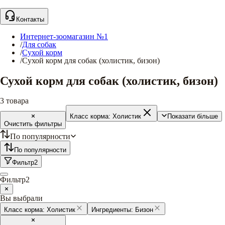
Контакты
Интернет-зоомагазин №1
/
Для собак
/
Сухой корм
/
Сухой корм для собак (холистик, бизон)
Сухой корм для собак (холистик, бизон)
3
товара
Класс корма:
Холистик
Показати більше
Очистить фильтры
По популярности
По популярности
Фильтр
2
Фильтр
2
Вы выбрали
Класс корма:
Холистик
Ингредиенты:
Бизон