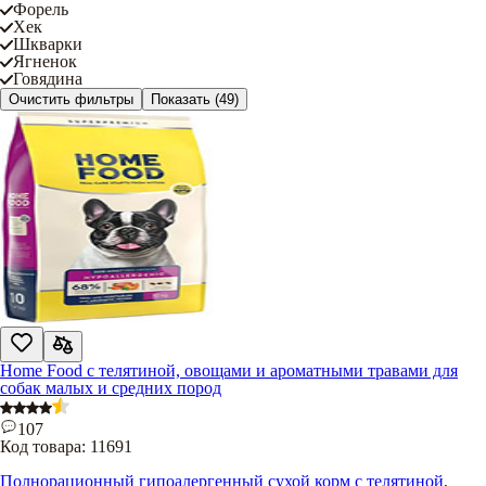
Форель
Хек
Шкварки
Ягненок
Говядина
Очистить фильтры
Показать
(49)
Home Food с телятиной, овощами и ароматными травами для
собак малых и средних пород
107
Код товара:
11691
Полнорационный гипоалергенный сухой корм с телятиной,