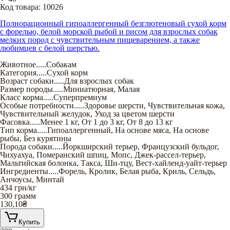
Код товара:
10026
Полнорационный гипоаллергенный безглютеновый сухой корм
с форелью, белой морской рыбой и рисом для взрослых собак
мелких пород с чувствительным пищеварением, а также
любимцев с белой шерстью.
Животное
.....
Собакам
Категория
.....
Сухой корм
Возраст собаки
.....
Для взрослых собак
Размер породы
.....
Миниатюрная
,
Малая
Класс корма
.....
Суперпремиум
Особые потребности
.....
Здоровье шерсти
,
Чувствительная кожа
,
Чувствительный желудок
,
Уход за цветом шерсти
Фасовка
.....
Менее 1 кг
,
От 1 до 3 кг
,
От 8 до 13 кг
Тип корма
.....
Гипоаллергенный
,
На основе мяса
,
На основе
рыбы
,
Без курятины
Порода собаки
.....
Йоркширский терьер
,
Французский бульдог
,
Чихуахуа
,
Померанский шпиц
,
Мопс
,
Джек-рассел-терьер
,
Мальтийская болонка
,
Такса
,
Ши-тцу
,
Вест-хайленд-уайт-терьер
Ингредиенты
.....
Форель
,
Кролик
,
Белая рыба
,
Криль
,
Сельдь
,
Анчоусы
,
Минтай
434
грн/кг
300 грамм
130,10
₴
Купить