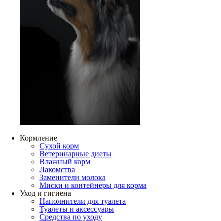
Кормление
Сухой корм
Ветеринарные диеты
Влажный корм
Лакомства
Заменители молока
Миски и контейнеры для корма
Уход и гигиена
Наполнители для туалета
Туалеты и аксессуары
Средства по уходу