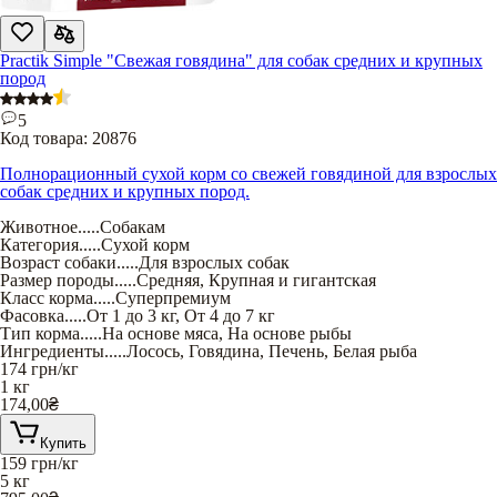
Practik Simple "Свежая говядина" для собак средних и крупных
пород
5
Код товара:
20876
Полнорационный сухой корм со свежей говядиной для взрослых
собак средних и крупных пород.
Животное
.....
Собакам
Категория
.....
Сухой корм
Возраст собаки
.....
Для взрослых собак
Размер породы
.....
Средняя
,
Крупная и гигантская
Класс корма
.....
Суперпремиум
Фасовка
.....
От 1 до 3 кг
,
От 4 до 7 кг
Тип корма
.....
На основе мяса
,
На основе рыбы
Ингредиенты
.....
Лосось
,
Говядина
,
Печень
,
Белая рыба
174
грн/кг
1 кг
174,00
₴
Купить
159
грн/кг
5 кг