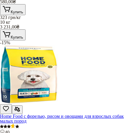
580,00
₴
Купить
323
грн/кг
10 кг
3 231,00
₴
Купить
-15%
Home Food с форелью, рисом и овощами для взрослых собак
малых пород
40