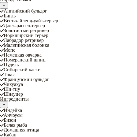
Английский бульдог
Бигль
Вест-хайленд-уайт-терьер
Джек-рассел-терьер
Золотистый ретривер
Йоркширский терьер
Лабрадор ретривер
Мальтийская болонка
Мопс
Немецкая овчарка
Померанский шпиц
Пудель
Сибирский хаски
Такса
Французский бульдог
Чихуахуа
Ши-тцу
Шнауцер
Ингредиенты
Индейка
Анчоусы
Бизон
Белая рыба
Домашняя птица
Кабан