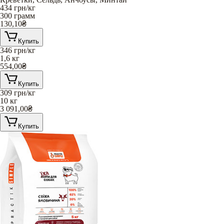
434
грн/кг
300 грамм
130,10
₴
Купить
346
грн/кг
1,6 кг
554,00
₴
Купить
309
грн/кг
10 кг
3 091,00
₴
Купить