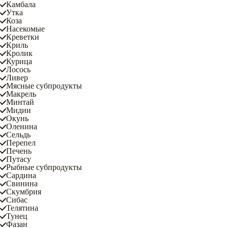
Камбала
Утка
Коза
Насекомые
Креветки
Криль
Кролик
Курица
Лосось
Ливер
Мясные субпродукты
Макрель
Минтай
Мидии
Окунь
Оленина
Сельдь
Перепел
Печень
Путасу
Рыбные субпродукты
Сардина
Свинина
Скумбрия
Сибас
Телятина
Тунец
Фазан