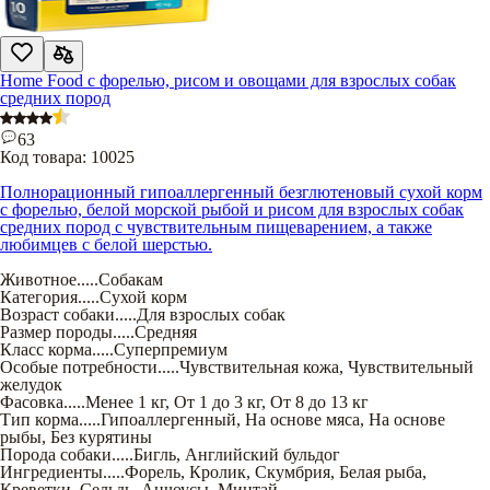
Home Food с форелью, рисом и овощами для взрослых собак
средних пород
63
Код товара:
10025
Полнорационный гипоаллергенный безглютеновый сухой корм
с форелью, белой морской рыбой и рисом для взрослых собак
средних пород с чувствительным пищеварением, а также
любимцев с белой шерстью.
Животное
.....
Собакам
Категория
.....
Сухой корм
Возраст собаки
.....
Для взрослых собак
Размер породы
.....
Средняя
Класс корма
.....
Суперпремиум
Особые потребности
.....
Чувствительная кожа
,
Чувствительный
желудок
Фасовка
.....
Менее 1 кг
,
От 1 до 3 кг
,
От 8 до 13 кг
Тип корма
.....
Гипоаллергенный
,
На основе мяса
,
На основе
рыбы
,
Без курятины
Порода собаки
.....
Бигль
,
Английский бульдог
Ингредиенты
.....
Форель
,
Кролик
,
Скумбрия
,
Белая рыба
,
Креветки
,
Сельдь
,
Анчоусы
,
Минтай