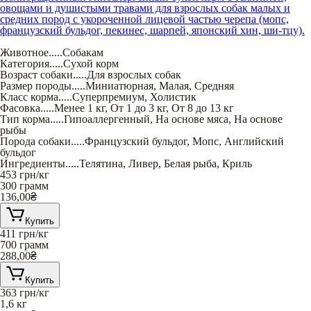
овощами и душистыми травами для взрослых собак малых и
средних пород с укороченной лицевой частью черепа (мопс,
французский бульдог, пекинес, шарпей, японский хин, ши-тцу).
Животное
.....
Собакам
Категория
.....
Сухой корм
Возраст собаки
.....
Для взрослых собак
Размер породы
.....
Миниатюрная
,
Малая
,
Средняя
Класс корма
.....
Суперпремиум
,
Холистик
Фасовка
.....
Менее 1 кг
,
От 1 до 3 кг
,
От 8 до 13 кг
Тип корма
.....
Гипоаллергенный
,
На основе мяса
,
На основе
рыбы
Порода собаки
.....
Французский бульдог
,
Мопс
,
Английский
бульдог
Ингредиенты
.....
Телятина
,
Ливер
,
Белая рыба
,
Криль
453
грн/кг
300 грамм
136,00
₴
Купить
411
грн/кг
700 грамм
288,00
₴
Купить
363
грн/кг
1,6 кг