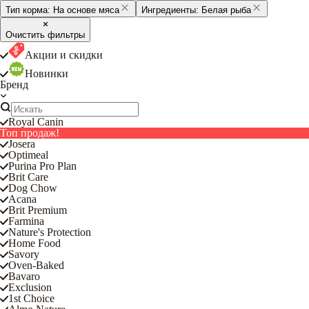
Тип корма:
На основе мяса
Ингредиенты:
Белая рыба
Очистить фильтры
Акции и скидки
Новинки
Бренд
Royal Canin
Топ продаж!
Josera
Optimeal
Purina Pro Plan
Brit Care
Dog Chow
Acana
Brit Premium
Farmina
Nature's Protection
Home Food
Savory
Oven-Baked
Bavaro
Exclusion
1st Choice