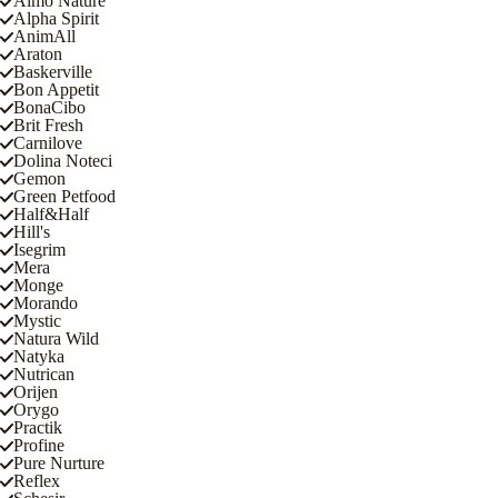
Almo Nature
Alpha Spirit
AnimAll
Araton
Baskerville
Bon Appetit
BonaCibo
Brit Fresh
Carnilove
Dolina Noteci
Gemon
Green Petfood
Half&Half
Hill's
Isegrim
Mera
Monge
Morando
Mystic
Natura Wild
Natyka
Nutrican
Orijen
Orygo
Practik
Profine
Pure Nurture
Reflex