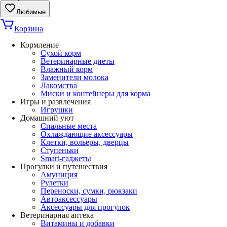
Любимые
Корзина
Кормление
Сухой корм
Ветеринарные диеты
Влажный корм
Заменители молока
Лакомства
Миски и контейнеры для корма
Игры и развлечения
Игрушки
Домашний уют
Спальные места
Охлаждающие аксессуары
Клетки, вольеры, дверцы
Ступеньки
Smart-гаджеты
Прогулки и путешествия
Амуниция
Рулетки
Переноски, сумки, рюкзаки
Автоаксессуары
Аксессуары для прогулок
Ветеринарная аптека
Витамины и добавки