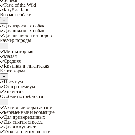
Schesir
Taste of the Wild
Клуб 4 Лапы
Возраст собаки
Для взрослых собак
Для пожилых собак
Для щенков и юниоров
Размер породы
Миниатюрная
Малая
Средняя
Крупная и гигантская
Класс корма
Премиум
Суперпремиум
Холистик
Особые потребности
Активный образ жизни
Беременные и кормящие
Для привередливых
Для снятия стресса
Для иммунитета
Уход за цветом шерсти