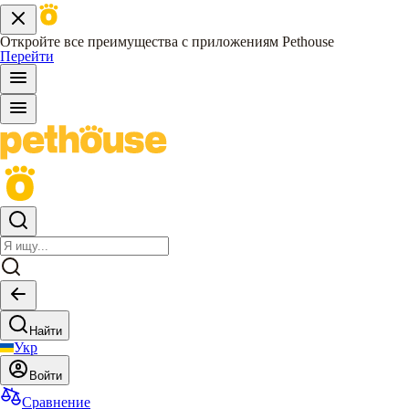
Откройте все преимущества с приложениям Pethouse
Перейти
Найти
Укр
Войти
Сравнение