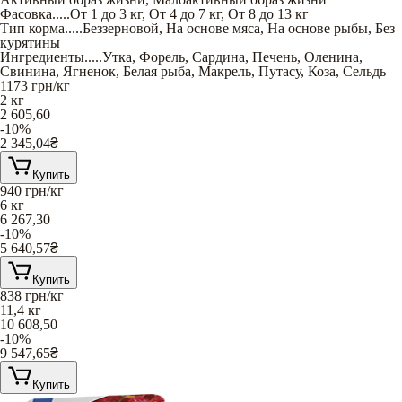
Фасовка
.....
От 1 до 3 кг
,
От 4 до 7 кг
,
От 8 до 13 кг
Тип корма
.....
Беззерновой
,
На основе мяса
,
На основе рыбы
,
Без
курятины
Ингредиенты
.....
Утка
,
Форель
,
Сардина
,
Печень
,
Оленина
,
Свинина
,
Ягненок
,
Белая рыба
,
Макрель
,
Путасу
,
Коза
,
Сельдь
1173
грн/кг
2 кг
2 605,60
-10%
2 345,04
₴
Купить
940
грн/кг
6 кг
6 267,30
-10%
5 640,57
₴
Купить
838
грн/кг
11,4 кг
10 608,50
-10%
9 547,65
₴
Купить