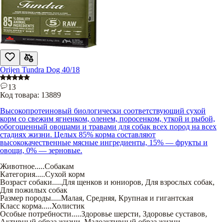
Orijen Tundra Dog 40/18
13
Код товара:
13889
Высокопротеиновый биологически соответствующий сухой
корм со свежим ягненком, оленем, поросенком, уткой и рыбой,
обогощенный овощами и травами для собак всех пород на всех
стадиях жизни. Целых 85% корма составляют
высококачественные мясные ингредиенты, 15% — фрукты и
овощи, 0% — зерновые.
Животное
.....
Собакам
Категория
.....
Сухой корм
Возраст собаки
.....
Для щенков и юниоров
,
Для взрослых собак
,
Для пожилых собак
Размер породы
.....
Малая
,
Средняя
,
Крупная и гигантская
Класс корма
.....
Холистик
Особые потребности
.....
Здоровье шерсти
,
Здоровье суставов
,
Активный образ жизни
,
Малоактивный образ жизни