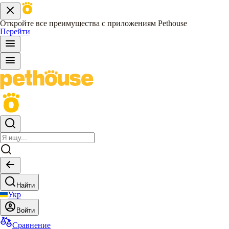
Откройте все преимущества с приложениям Pethouse
Перейти
Найти
Укр
Войти
Сравнение