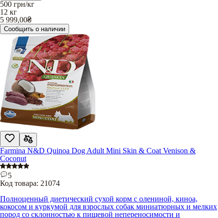
500
грн/кг
12 кг
5 999,00
₴
Сообщить о наличии
Farmina N&D Quinoa Dog Adult Mini Skin & Coat Venison &
Coconut
5
Код товара:
21074
Полноценный диетический сухой корм с олениной, киноа,
кокосом и куркумой для взрослых собак миниатюрных и мелких
пород со склонностью к пищевой непереносимости и