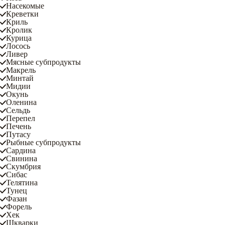
Насекомые
Креветки
Криль
Кролик
Курица
Лосось
Ливер
Мясные субпродукты
Макрель
Минтай
Мидии
Окунь
Оленина
Сельдь
Перепел
Печень
Путасу
Рыбные субпродукты
Сардина
Свинина
Скумбрия
Сибас
Телятина
Тунец
Фазан
Форель
Хек
Шкварки