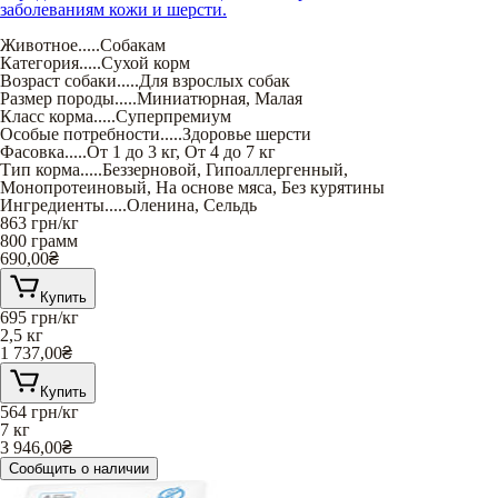
заболеваниям кожи и шерсти.
Животное
.....
Собакам
Категория
.....
Сухой корм
Возраст собаки
.....
Для взрослых собак
Размер породы
.....
Миниатюрная
,
Малая
Класс корма
.....
Суперпремиум
Особые потребности
.....
Здоровье шерсти
Фасовка
.....
От 1 до 3 кг
,
От 4 до 7 кг
Тип корма
.....
Беззерновой
,
Гипоаллергенный
,
Монопротеиновый
,
На основе мяса
,
Без курятины
Ингредиенты
.....
Оленина
,
Сельдь
863
грн/кг
800 грамм
690,00
₴
Купить
695
грн/кг
2,5 кг
1 737,00
₴
Купить
564
грн/кг
7 кг
3 946,00
₴
Сообщить о наличии