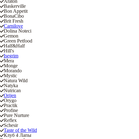
Araton
Baskerville
Bon Appetit
BonaCibo
Brit Fresh
Carnilove
Dolina Noteci
Gemon
Green Petfood
Half&Half
Hill's
Isegrim
Mera
Monge
Morando
Mystic
Natura Wild
Natyka
Nutrican
Orijen
Orygo
Practik
Profine
Pure Nurture
Reflex
Schesir
Taste of the Wild
Клуб 4 Лапы