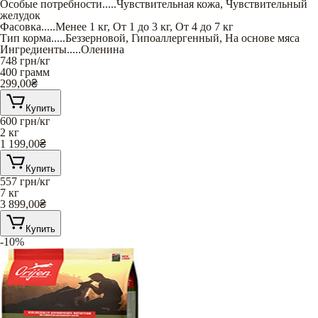
Особые потребности
.....
Чувствительная кожа
,
Чувствительный
желудок
Фасовка
.....
Менее 1 кг
,
От 1 до 3 кг
,
От 4 до 7 кг
Тип корма
.....
Беззерновой
,
Гипоаллергенный
,
На основе мяса
Ингредиенты
.....
Оленина
748
грн/кг
400 грамм
299,00
₴
Купить
600
грн/кг
2 кг
1 199,00
₴
Купить
557
грн/кг
7 кг
3 899,00
₴
Купить
-10%