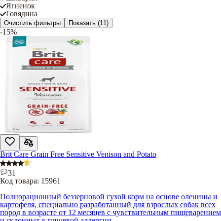
Ягненок
Говядина
Очистить фильтры
Показать
(11)
-15%
Brit Care Grain Free Sensitive Venison and Potato
31
Код товара:
15961
Полнорационный беззерновой сухой корм на основе оленины и
картофеля, специально разработанный для взрослых собак всех
пород в возрасте от 12 месяцев с чувствительным пищеварением
и склонных к пищевой аллергии.