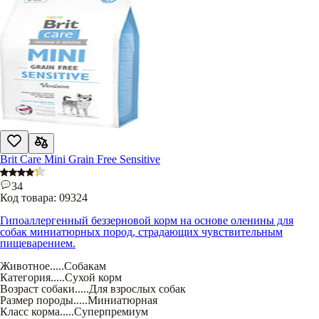
Brit Care Mini Grain Free Sensitive
34
Код товара:
09324
Гипоаллергенный беззерновой корм на основе оленины для
собак миниатюрных пород, страдающих чувствительным
пищеварением.
Животное
.....
Собакам
Категория
.....
Сухой корм
Возраст собаки
.....
Для взрослых собак
Размер породы
.....
Миниатюрная
Класс корма
.....
Суперпремиум