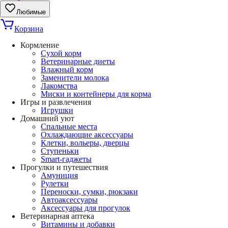
Любимые
Корзина
Кормление
Сухой корм
Ветеринарные диеты
Влажный корм
Заменители молока
Лакомства
Миски и контейнеры для корма
Игры и развлечения
Игрушки
Домашний уют
Спальные места
Охлаждающие аксессуары
Клетки, вольеры, дверцы
Ступеньки
Smart-гаджеты
Прогулки и путешествия
Амуниция
Рулетки
Переноски, сумки, рюкзаки
Автоаксессуары
Аксессуары для прогулок
Ветеринарная аптека
Витамины и добавки