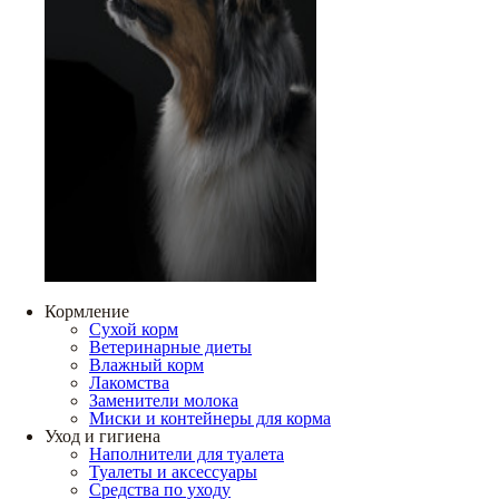
Кормление
Сухой корм
Ветеринарные диеты
Влажный корм
Лакомства
Заменители молока
Миски и контейнеры для корма
Уход и гигиена
Наполнители для туалета
Туалеты и аксессуары
Средства по уходу