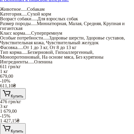
Животное
.....
Собакам
Категория
.....
Сухой корм
Возраст собаки
.....
Для взрослых собак
Размер породы
.....
Миниатюрная
,
Малая
,
Средняя
,
Крупная и
гигантская
Класс корма
.....
Суперпремиум
Особые потребности
.....
Здоровье шерсти
,
Здоровье суставов
,
Чувствительная кожа
,
Чувствительный желудок
Фасовка
.....
От 1 до 3 кг
,
От 8 до 13 кг
Тип корма
.....
Беззерновой
,
Гипоаллергенный
,
Монопротеиновый
,
На основе мяса
,
Без курятины
Ингредиенты
.....
Оленина
611
грн/кг
1 кг
679,00
-10%
611,10
₴
Купить
476
грн/кг
3 кг
1 679,00
-15%
1 427,15
₴
Купить