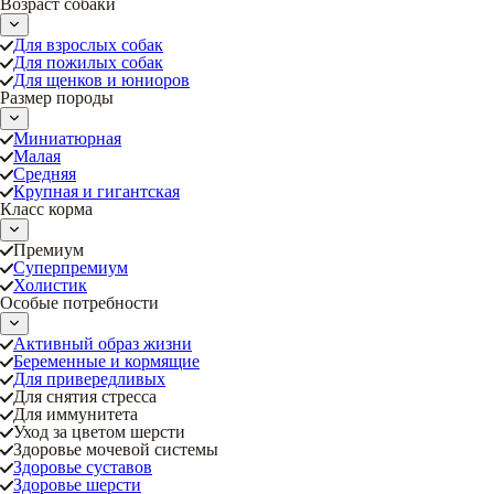
Возраст собаки
Для взрослых собак
Для пожилых собак
Для щенков и юниоров
Размер породы
Миниатюрная
Малая
Средняя
Крупная и гигантская
Класс корма
Премиум
Суперпремиум
Холистик
Особые потребности
Активный образ жизни
Беременные и кормящие
Для привередливых
Для снятия стресса
Для иммунитета
Уход за цветом шерсти
Здоровье мочевой системы
Здоровье суставов
Здоровье шерсти