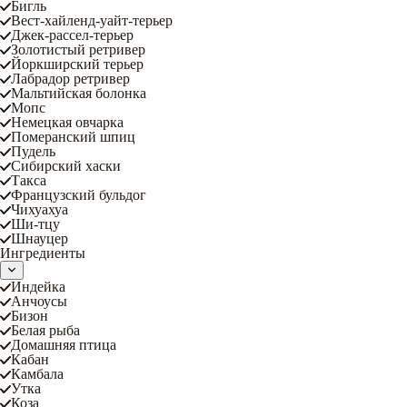
Бигль
Вест-хайленд-уайт-терьер
Джек-рассел-терьер
Золотистый ретривер
Йоркширский терьер
Лабрадор ретривер
Мальтийская болонка
Мопс
Немецкая овчарка
Померанский шпиц
Пудель
Сибирский хаски
Такса
Французский бульдог
Чихуахуа
Ши-тцу
Шнауцер
Ингредиенты
Индейка
Анчоусы
Бизон
Белая рыба
Домашняя птица
Кабан
Камбала
Утка
Коза