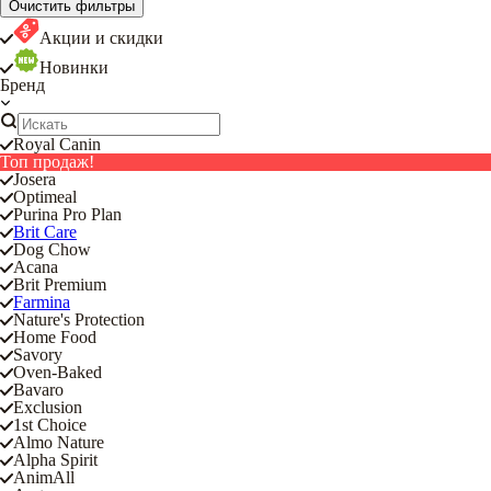
Очистить фильтры
Акции и скидки
Новинки
Бренд
Royal Canin
Топ продаж!
Josera
Optimeal
Purina Pro Plan
Brit Care
Dog Chow
Acana
Brit Premium
Farmina
Nature's Protection
Home Food
Savory
Oven-Baked
Bavaro
Exclusion
1st Choice
Almo Nature
Alpha Spirit
AnimAll